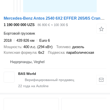
Mercedes-Benz Antos 2540 6X2 EFFER 265/6S Crane Kran Remote Lift+Steering Axle
1 190 000 000 UZS
86 800 €
≈ 100 300 $
Бортовой грузовик
2018
439 826 км
Euro 6
Мощность
400 л.с. (294 кВт)
Топливо
дизель
Колесная формула
6x2
Подвеска
параболическая
Нидерланды, Veghel
BAS World
22
года на Autoline