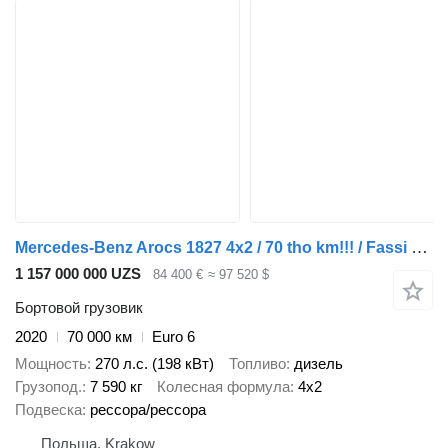
Mercedes-Benz Arocs 1827 4x2 / 70 tho km!!! / Fassi F135A.0.22 crane / remote
1 157 000 000 UZS
84 400 €
≈ 97 520 $
Бортовой грузовик
2020
70 000 км
Euro 6
Мощность
270 л.с. (198 кВт)
Топливо
дизель
Грузопод.
7 590 кг
Колесная формула
4x2
Подвеска
рессора/рессора
Польша, Krakow