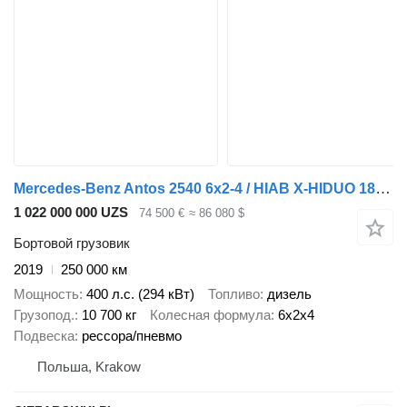
Mercedes-Benz Antos 2540 6x2-4 / HIAB X-HIDUO 188 ES-4 crane / Rotator / remot
1 022 000 000 UZS
74 500 €
≈ 86 080 $
Бортовой грузовик
2019
250 000 км
Мощность
400 л.с. (294 кВт)
Топливо
дизель
Грузопод.
10 700 кг
Колесная формула
6x2x4
Подвеска
рессора/пневмо
Польша, Krakow