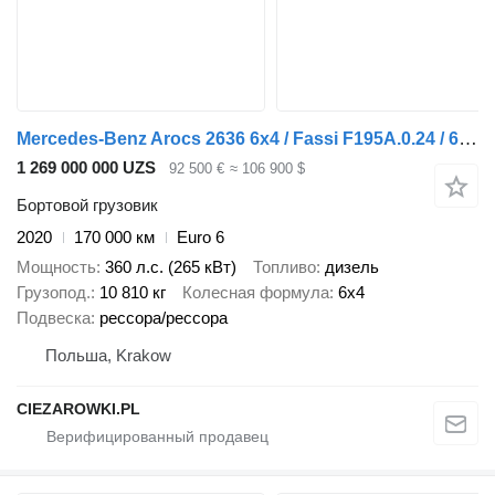
Mercedes-Benz Arocs 2636 6x4 / Fassi F195A.0.24 / 660 MTH / remote control / r
1 269 000 000 UZS
92 500 €
≈ 106 900 $
Бортовой грузовик
2020
170 000 км
Euro 6
Мощность
360 л.с. (265 кВт)
Топливо
дизель
Грузопод.
10 810 кг
Колесная формула
6x4
Подвеска
рессора/рессора
Польша, Krakow
CIEZAROWKI.PL