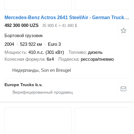
Mercedes-Benz Actros 2641 Steel/Air - German Truck - EPS 3 Ped - HMF 2223 K6
492 300 000 UZS
35 900 €
≈ 41 480 $
Бортовой грузовик
2004
523 922 км
Euro 3
Мощность
410 л.с. (301 кВт)
Топливо
дизель
Колесная формула
6x4
Подвеска
рессора/пневмо
Нидерланды, Son en Breugel
Europe Trucks b.v.