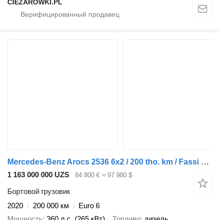
CIEZAROWKI.PL
Mercedes-Benz Arocs 2536 6x2 / 200 tho. km / Fassi F195 crane / Rotator / Pilo
1 163 000 000 UZS
84 800 €
≈ 97 980 $
Бортовой грузовик
2020
200 000 км
Euro 6
Мощность
360 л.с. (265 кВт)
Топливо
дизель