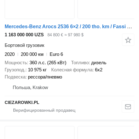
Mercedes-Benz Arocs 2536 6×2 / 200 tho. km / Fassi F195 crane / Rotator / Pilo
1 163 000 000 UZS
84 800 €
≈ 97 980 $
Бортовой грузовик
2020
200 000 км
Euro 6
Мощность
360 л.с. (265 кВт)
Топливо
дизель
Грузопод.
10 975 кг
Колесная формула
6x2
Подвеска
рессора/пневмо
Польша, Krakow
CIEZAROWKI.PL