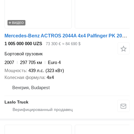
ВИДЕО
Mercedes-Benz ACTROS 2044A 4x4 Palfinger PK 20002 hds Crane
1 005 000 000 UZS
73 300 €
≈ 84 690 $
Бортовой грузовик
2007
297 705 км
Euro 4
Мощность
439 л.с. (323 кВт)
Колесная формула
4x4
Венгрия, Budapest
Laslo Truck