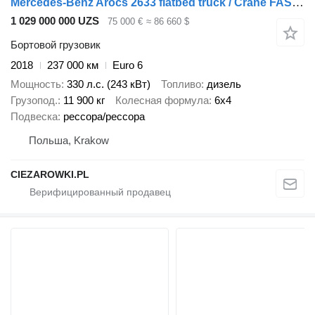
Mercedes-Benz Arocs 2633 flatbed truck / Crane FASSI F155A.0.23 / REMOTE CONTR
1 029 000 000 UZS
75 000 €
≈ 86 660 $
Бортовой грузовик
2018
237 000 км
Euro 6
Мощность
330 л.с. (243 кВт)
Топливо
дизель
Грузопод.
11 900 кг
Колесная формула
6x4
Подвеска
рессора/рессора
Польша, Krakow
CIEZAROWKI.PL