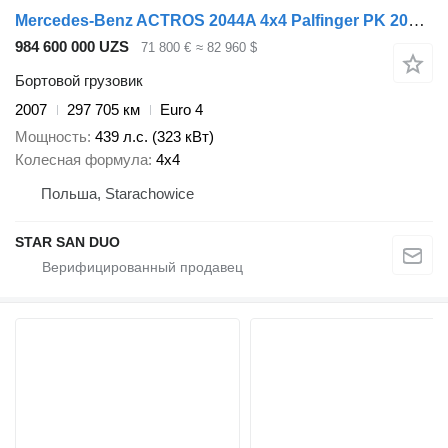
Mercedes-Benz ACTROS 2044A 4x4 Palfinger PK 20002 hds Crane
984 600 000 UZS
71 800 €
≈ 82 960 $
Бортовой грузовик
2007
297 705 км
Euro 4
Мощность
439 л.с. (323 кВт)
Колесная формула
4x4
Польша, Starachowice
STAR SAN DUO