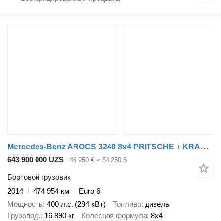
Mercedes-Benz AROCS 3240 8x4 PRITSCHE + KRAN X-HIPRO HIAB 192 E-4 (317h!) - RO
643 900 000 UZS
46 950 €
≈ 54 250 $
Бортовой грузовик
2014
474 954 км
Euro 6
Мощность
400 л.с. (294 кВт)
Топливо
дизель
Грузопод.
16 890 кг
Колесная формула
8x4