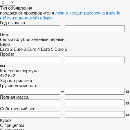
Тип объявления
продажа
от производителя
лизинг
кредит
рассрочка
trade-in
(обмен с доплатой)
обмен
Год выпуска
–
Цвет
белый
голубой
зеленый
черный
Евро
Euro 2
Euro 3
Euro 4
Euro 5
Euro 6
Пробег
–
км
Колесная формула
4x2
6x2
Характеристики
Грузоподъемность
–
кг
Полная масса
–
кг
Собственный вес
–
кг
Кузов
С прицепом