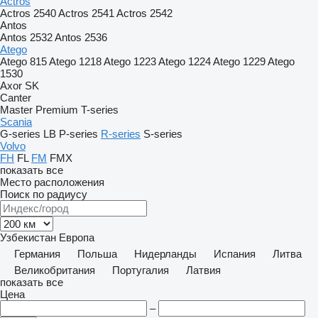
Actros
Actros 2540
Actros 2541
Actros 2542
Antos
Antos 2532
Antos 2536
Atego
Atego 815
Atego 1218
Atego 1223
Atego 1224
Atego 1229
Atego
1530
Axor
SK
Canter
Master
Premium
T-series
Scania
G-series
LB
P-series
R-series
S-series
Volvo
FH
FL
FM
FMX
показать все
Место расположения
Поиск по радиусу
Узбекистан
Европа
Германия
Польша
Нидерланды
Испания
Литва
Великобритания
Португалия
Латвия
показать все
Цена
–