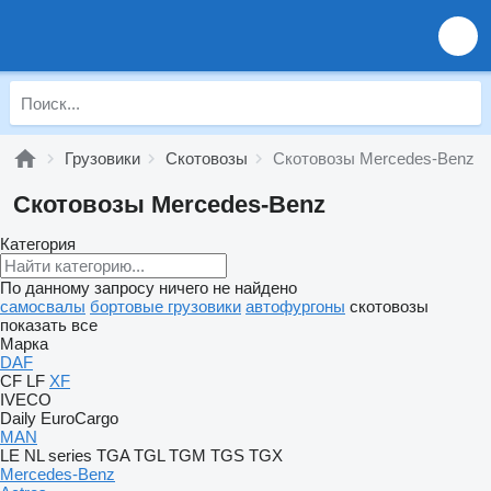
Грузовики
Скотовозы
Скотовозы Mercedes-Benz
Скотовозы Mercedes-Benz
Категория
По данному запросу ничего не найдено
самосвалы
бортовые грузовики
автофургоны
скотовозы
показать все
Марка
DAF
CF
LF
XF
IVECO
Daily
EuroCargo
MAN
LE
NL series
TGA
TGL
TGM
TGS
TGX
Mercedes-Benz