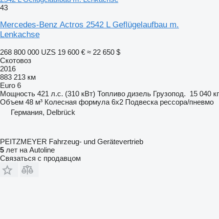
43
Mercedes-Benz Actros 2542 L Geflügelaufbau m.
Lenkachse
268 800 000 UZS
19 600 €
≈ 22 650 $
Скотовоз
2016
883 213 км
Euro 6
Мощность
421 л.с. (310 кВт)
Топливо
дизель
Грузопод.
15 040 кг
Объем
48 м³
Колесная формула
6x2
Подвеска
рессора/пневмо
Германия, Delbrück
PEITZMEYER Fahrzeug- und Gerätevertrieb
5
лет на Autoline
Связаться с продавцом