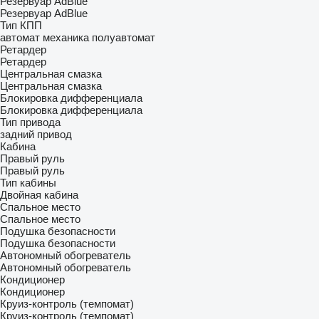
Резервуар AdBlue
Резервуар AdBlue
Тип КПП
автомат
механика
полуавтомат
Ретардер
Ретардер
Центральная смазка
Центральная смазка
Блокировка дифференциала
Блокировка дифференциала
Тип привода
задний привод
Кабина
Правый руль
Правый руль
Тип кабины
Двойная кабина
Спальное место
Спальное место
Подушка безопасности
Подушка безопасности
Автономный обогреватель
Автономный обогреватель
Кондиционер
Кондиционер
Круиз-контроль (темпомат)
Круиз-контроль (темпомат)