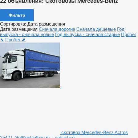
22 объявления:
Скотовозы Mercedes-Benz
Фильтр
Сортировка
:
Дата размещения
Дата размещения
Сначала дорогие
Сначала дешевые
Год
выпуска - сначала новые
Год выпуска - сначала старые
Пробег
⬊
Пробег ⬈
скотовоз Mercedes-Benz Actros
2542 L Geflügelaufbau m. Lenkachse