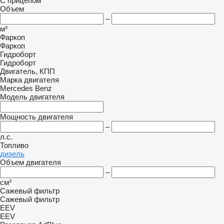
С прицепом
Объем
–
м³
Фаркоп
Фаркоп
Гидроборт
Гидроборт
Двигатель, КПП
Марка двигателя
Mercedes Benz
Модель двигателя
Мощность двигателя
–
л.с.
Топливо
дизель
Объем двигателя
–
см³
Сажевый фильтр
Сажевый фильтр
EEV
EEV