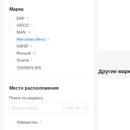
Марка
DAF
IVECO
CF
Cargo
MAN
LF
EuroCargo
T-series
Mercedes-Benz
TGA
OMSP
TGM
Axor
Renault
TGS
Axor 2533
Scania
D Wide
показать все
Midlum
P-series
FH
Другие марк
Premium
R-series
FL
Место расположения
Поиск по радиусу
Узбекистан