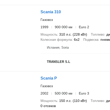
Scania 310
Газовоз
1999
900 000 км
Euro 2
Мощность
310 л.с. (228 кВт)
Топливо
ди
Колесная формула
6x2
Подвеска
пнев
Испания, Soria
TRANSLER S.L
Scania P
Газовоз
2002
500 000 км
Euro 3
Мощность
150 л.с. (110 кВт)
Топливо
ди
0 отсеков