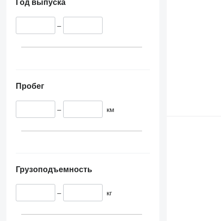
Год выпуска
–
Пробег
–
км
Грузоподъемность
–
кг