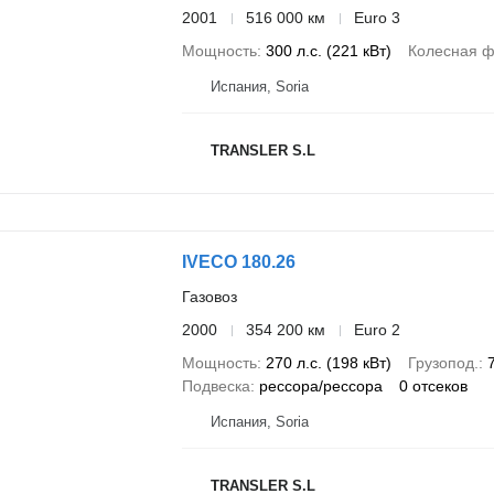
2001
516 000 км
Euro 3
Мощность
300 л.с. (221 кВт)
Колесная 
Испания, Soria
TRANSLER S.L
IVECO 180.26
Газовоз
2000
354 200 км
Euro 2
Мощность
270 л.с. (198 кВт)
Грузопод.
Подвеска
рессора/рессора
0 отсеков
Испания, Soria
TRANSLER S.L