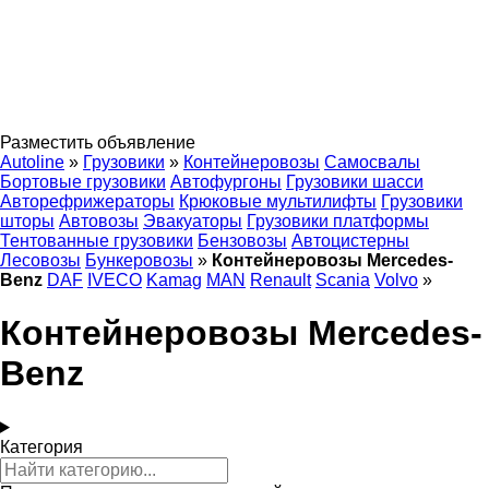
Разместить объявление
Autoline
»
Грузовики
»
Контейнеровозы
Самосвалы
Бортовые грузовики
Автофургоны
Грузовики шасси
Авторефрижераторы
Крюковые мультилифты
Грузовики
шторы
Автовозы
Эвакуаторы
Грузовики платформы
Тентованные грузовики
Бензовозы
Автоцистерны
Лесовозы
Бункеровозы
»
Контейнеровозы Mercedes-
Benz
DAF
IVECO
Kamag
MAN
Renault
Scania
Volvo
»
Контейнеровозы Mercedes-
Benz
Категория