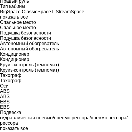
Правый руль
Тип кабины
BigSpace
ClassicSpace
L
StreamSpace
показать все
Спальное место
Спальное место
Подушка безопасности
Подушка безопасности
Автономный обогреватель
Автономный обогреватель
Кондиционер
Кондиционер
Круиз-контроль (темпомат)
Круиз-контроль (темпомат)
Тахограф
Тахограф
Оси
ABS
ABS
EBS
EBS
Подвеска
гидравлическая
пневмо/пневмо
рессора/пневмо
рессора/
рессора
показать все