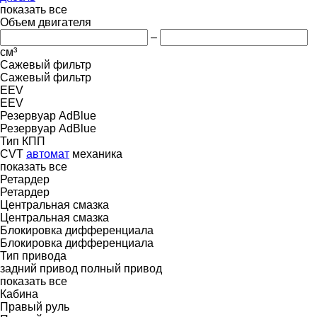
показать все
Объем двигателя
–
см³
Сажевый фильтр
Сажевый фильтр
EEV
EEV
Резервуар AdBlue
Резервуар AdBlue
Тип КПП
CVT
автомат
механика
показать все
Ретардер
Ретардер
Центральная смазка
Центральная смазка
Блокировка дифференциала
Блокировка дифференциала
Тип привода
задний привод
полный привод
показать все
Кабина
Правый руль