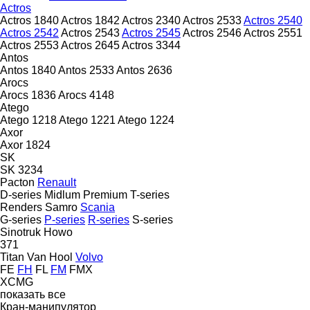
Actros
Actros 1840
Actros 1842
Actros 2340
Actros 2533
Actros 2540
Actros 2542
Actros 2543
Actros 2545
Actros 2546
Actros 2551
Actros 2553
Actros 2645
Actros 3344
Antos
Antos 1840
Antos 2533
Antos 2636
Arocs
Arocs 1836
Arocs 4148
Atego
Atego 1218
Atego 1221
Atego 1224
Axor
Axor 1824
SK
SK 3234
Pacton
Renault
D-series
Midlum
Premium
T-series
Renders
Samro
Scania
G-series
P-series
R-series
S-series
Sinotruk Howo
371
Titan
Van Hool
Volvo
FE
FH
FL
FM
FMX
XCMG
показать все
Кран-манипулятор