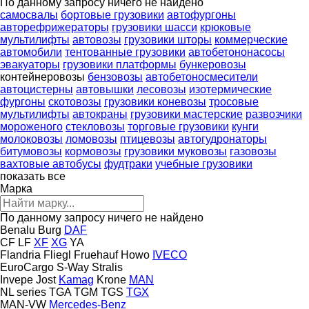
По данному запросу ничего не найдено
самосвалы
бортовые грузовики
автофургоны
авторефрижераторы
грузовики шасси
крюковые
мультилифты
автовозы
грузовики шторы
коммерческие
автомобили
тентованные грузовики
автобетононасосы
эвакуаторы
грузовики платформы
бункеровозы
контейнеровозы
бензовозы
автобетоносмесители
автоцистерны
автовышки
лесовозы
изотермические
фургоны
скотовозы
грузовики коневозы
тросовые
мультилифты
автокраны
грузовики мастерские
развозчики
мороженого
стекловозы
торговые грузовики
кунги
молоковозы
ломовозы
птицевозы
автогудронаторы
битумовозы
кормовозы
грузовики муковозы
газовозы
вахтовые автобусы
фудтраки
учебные грузовики
показать все
Марка
По данному запросу ничего не найдено
Benalu
Burg
DAF
CF
LF
XF
XG
YA
Flandria
Fliegl
Fruehauf
Howo
IVECO
EuroCargo
S-Way
Stralis
Invepe
Jost
Kamag
Krone
MAN
NL series
TGA
TGM
TGS
TGX
MAN-VW
Mercedes-Benz