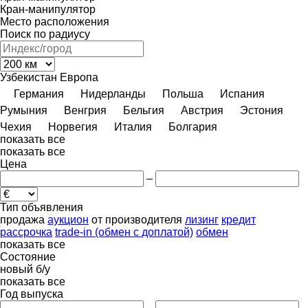
Кран-манипулятор
Место расположения
Поиск по радиусу
Узбекистан
Европа
Германия
Нидерланды
Польша
Испания
Румыния
Венгрия
Бельгия
Австрия
Эстония
Чехия
Норвегия
Италия
Болгария
показать все
показать все
Цена
–
Тип объявления
продажа
аукцион
от производителя
лизинг
кредит
рассрочка
trade-in (обмен с доплатой)
обмен
показать все
Состояние
новый
б/у
показать все
Год выпуска