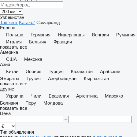
Узбекистан
Ташкент
Karakul'
Самарканд
Европа
Польша
Германия
Нидерланды
Венгрия
Румыния
Италия
Бельгия
Франция
показать все
Америка
США
Мексика
Азия
Китай
Япония
Турция
Казахстан
Арабские
Эмираты
Грузия
Азербайджан
Кыргызстан
показать все
другие
Украина
Чили
Бразилия
Аргентина
Марокко
Боливия
Перу
Молдова
показать все
Цена
–
Тип объявления