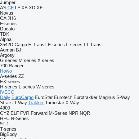
Jumper
AS
CF
LF
XB
XD
XF
Novus
CA
JH6
F-series
Ducato
TDK
Alpha
3542D
Cargo
E-Transit
E-series
L-series
LT
Transit
Auman
BJ
Argosy
G series
M series
X series
700
Ranger
Howo
A-series
ZZ
EX-series
H-series
L-series
W-series
IVECO
Daily
EuroCargo
EuroStar
Eurotech
Eurotrakker
Magirus
S-Way
Stralis
T-Way
Trakker
Turbostar
X-Way
4900
CYZ
ELF
FVR
Forward
M-Series
NPR
NQR
HFC
N-Series
9T-1
T-series
BigBody