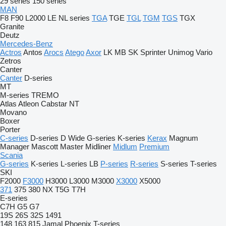
29 series
150 series
MAN
F8
F90
L2000
LE
NL series
TGA
TGE
TGL
TGM
TGS
TGX
Granite
Deutz
Mercedes-Benz
Actros
Antos
Arocs
Atego
Axor
LK
MB
SK
Sprinter
Unimog
Vario
Zetros
Canter
Canter
D-series
MT
M-series
TREMO
Atlas
Atleon
Cabstar
NT
Movano
Boxer
Porter
C-series
D-series
D Wide
G-series
K-series
Kerax
Magnum
Manager
Mascott
Master
Midliner
Midlum
Premium
Scania
G-series
K-series
L-series
LB
P-series
R-series
S-series
T-series
SKI
F2000
F3000
H3000
L3000
M3000
X3000
X5000
371
375
380
NX
T5G
T7H
E-series
C7H
G5
G7
19S
26S
32S
1491
148
163
815
Jamal
Phoenix
T-series