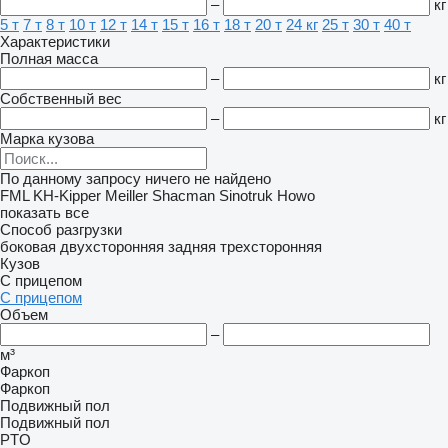
–
кг
5 т
7 т
8 т
10 т
12 т
14 т
15 т
16 т
18 т
20 т
24 кг
25 т
30 т
40 т
Характеристики
Полная масса
–
кг
Собственный вес
–
кг
Марка кузова
По данному запросу ничего не найдено
FML
KH-Kipper
Meiller
Shacman
Sinotruk Howo
показать все
Способ разгрузки
боковая
двухсторонняя
задняя
трехсторонняя
Кузов
С прицепом
С прицепом
Объем
–
м³
Фаркоп
Фаркоп
Подвижный пол
Подвижный пол
PTO