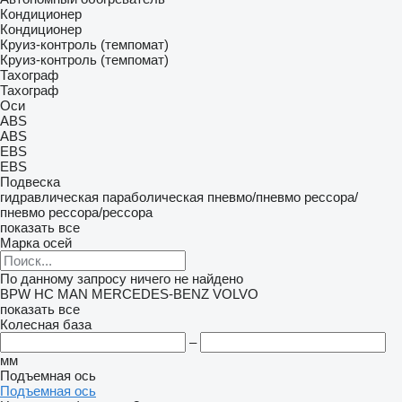
Кондиционер
Кондиционер
Круиз-контроль (темпомат)
Круиз-контроль (темпомат)
Тахограф
Тахограф
Оси
ABS
ABS
EBS
EBS
Подвеска
гидравлическая
параболическая
пневмо/пневмо
рессора/
пневмо
рессора/рессора
показать все
Марка осей
По данному запросу ничего не найдено
BPW
HC
MAN
MERCEDES-BENZ
VOLVO
показать все
Колесная база
–
мм
Подъемная ось
Подъемная ось