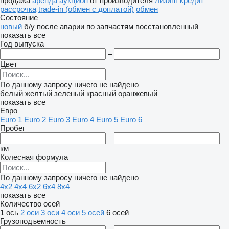
продажа
аренда
аукцион
от производителя
лизинг
кредит
рассрочка
trade-in (обмен с доплатой)
обмен
Состояние
новый
б/у
после аварии
по запчастям
восстановленный
показать все
Год выпуска
–
Цвет
По данному запросу ничего не найдено
белый
желтый
зеленый
красный
оранжевый
показать все
Евро
Euro 1
Euro 2
Euro 3
Euro 4
Euro 5
Euro 6
Пробег
–
км
Колесная формула
По данному запросу ничего не найдено
4x2
4x4
6x2
6x4
8x4
показать все
Количество осей
1 ось
2 оси
3 оси
4 оси
5 осей
6 осей
Грузоподъемность