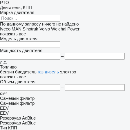
PTO
Двигатель, КПП
Марка двигателя
По данному запросу ничего не найдено
Iveco
MAN
Sinotruk
Volvo
Weichai Power
показать все
Модель двигателя
Мощность двигателя
–
л.с.
Топливо
бензин
биодизель
газ
дизель
электро
показать все
Объем двигателя
–
см³
Сажевый фильтр
Сажевый фильтр
EEV
EEV
Резервуар AdBlue
Резервуар AdBlue
Тип КПП