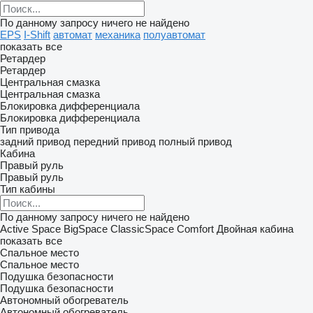
По данному запросу ничего не найдено
EPS
I-Shift
автомат
механика
полуавтомат
показать все
Ретардер
Ретардер
Центральная смазка
Центральная смазка
Блокировка дифференциала
Блокировка дифференциала
Тип привода
задний привод
передний привод
полный привод
Кабина
Правый руль
Правый руль
Тип кабины
По данному запросу ничего не найдено
Active Space
BigSpace
ClassicSpace
Comfort
Двойная кабина
показать все
Спальное место
Спальное место
Подушка безопасности
Подушка безопасности
Автономный обогреватель
Автономный обогреватель