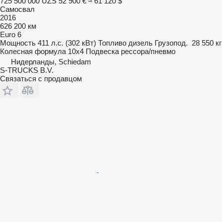
725 500 000 UZS
52 900 €
≈ 61 120 $
Самосвал
2016
626 200 км
Euro 6
Мощность
411 л.с. (302 кВт)
Топливо
дизель
Грузопод.
28 550 кг
Колесная формула
10x4
Подвеска
рессора/пневмо
Нидерланды, Schiedam
S-TRUCKS B.V.
Связаться с продавцом