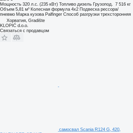
Мощность
320 л.с. (235 кВт)
Топливо
дизель
Грузопод.
7 516 кг
Объем
5,81 м³
Колесная формула
4x2
Подвеска
рессора/
пневмо
Марка кузова
Palfinger
Способ разгрузки
трехсторонняя
Хорватия, Gradište
KLOPIĆ d.o.o.
Связаться с продавцом
самосвал Scania R124 G, 420,