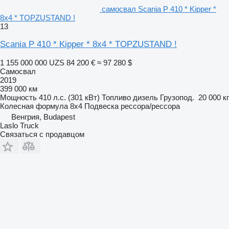
самосвал Scania P 410 * Kipper *
8x4 * TOPZUSTAND !
13
Scania P 410 * Kipper * 8x4 * TOPZUSTAND !
1 155 000 000 UZS
84 200 €
≈ 97 280 $
Самосвал
2019
399 000 км
Мощность
410 л.с. (301 кВт)
Топливо
дизель
Грузопод.
20 000 кг
Колесная формула
8x4
Подвеска
рессора/рессора
Венгрия, Budapest
Laslo Truck
Связаться с продавцом