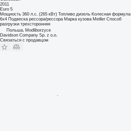
2011
Euro 5
Мощность
360 л.с. (265 кВт)
Топливо
дизель
Колесная формула
6x4
Подвеска
рессора/рессора
Марка кузова
Meiller
Способ
разгрузки
трехсторонняя
Польша, Modliborzyce
Davidson Company Sp. z o.o.
Связаться с продавцом