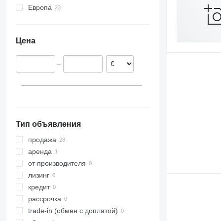
Европа
Польша
Германия
Цена
Эстония
Португалия
–
Литва
Тип объявления
продажа
аренда
от производителя
лизинг
кредит
рассрочка
trade-in (обмен с доплатой)