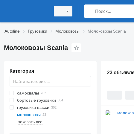
Autoline
Грузовики
Молоковозы
Молоковозы Scania
Молоковозы Scania
Категория
23 объявл
самосвалы
бортовые грузовики
грузовики шасси
молоковозы
показать все