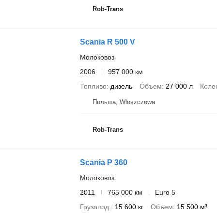
Rob-Trans
Scania R 500 V
Молоковоз
2006
957 000 км
Топливо
дизель
Объем
27 000 л
Коле
Польша, Włoszczowa
Rob-Trans
Scania P 360
Молоковоз
2011
765 000 км
Euro 5
Грузопод.
15 600 кг
Объем
15 500 м³