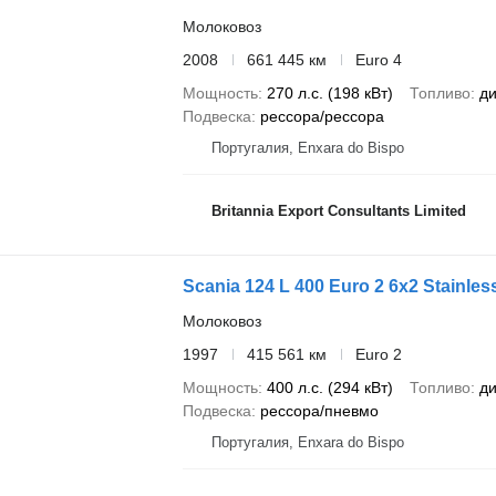
Молоковоз
2008
661 445 км
Euro 4
Мощность
270 л.с. (198 кВт)
Топливо
ди
Подвеска
рессора/рессора
Португалия, Enxara do Bispo
Britannia Export Consultants Limited
Scania 124 L 400 Euro 2 6x2 Stainless
Молоковоз
1997
415 561 км
Euro 2
Мощность
400 л.с. (294 кВт)
Топливо
ди
Подвеска
рессора/пневмо
Португалия, Enxara do Bispo