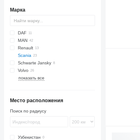
Марка
DAF
MAN
CF
Eurotrakker
NQR
N-Series
Renault
LF
Stralis
TGA
Actros
Scania
XF
Trakker
TGS
Atego
Kerax
Schwarte Jansky
Midliner
P-series
Volvo
Midlum
R-series
P230
показать все
Premium
FE
433362
P270
R124
FH
P360
R420
FL
P400
R490
Место расположения
FM
P420
R500
FMX
R540
Поиск по радиусу
Узбекистан