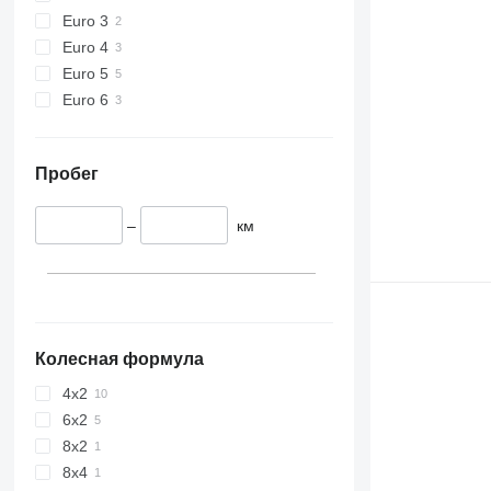
Euro 3
Euro 4
Euro 5
Euro 6
Пробег
–
км
Колесная формула
4x2
6x2
8x2
8x4