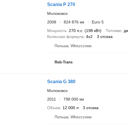
Scania P 270
Молоковоз
2008
824 876 км
Euro 5
Мощность
270 л.с. (198 кВт)
Топливо
ди
Колесная формула
4x2
3 отсека
Польша, Włoszczowa
Rob-Trans
Scania G 380
Молоковоз
2011
798 000 км
Объем
12 000 л
3 отсека
Польша, Włoszczowa