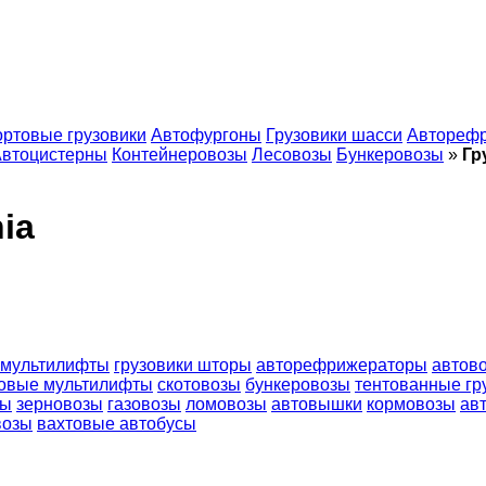
ртовые грузовики
Автофургоны
Грузовики шасси
Автореф
втоцистерны
Контейнеровозы
Лесовозы
Бункеровозы
»
Гр
ia
 мультилифты
грузовики шторы
авторефрижераторы
автов
овые мультилифты
скотовозы
бункеровозы
тентованные гр
сы
зерновозы
газовозы
ломовозы
автовышки
кормовозы
ав
возы
вахтовые автобусы