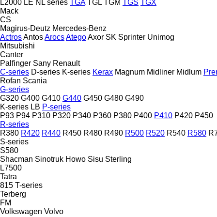
L2000
LE
NL series
TGA
TGL
TGM
TGS
TGX
Mack
CS
Magirus-Deutz
Mercedes-Benz
Actros
Antos
Arocs
Atego
Axor
SK
Sprinter
Unimog
Mitsubishi
Canter
Palfinger Sany
Renault
C-series
D-series
K-series
Kerax
Magnum
Midliner
Midlum
Pre
Rofan
Scania
G-series
G320
G400
G410
G440
G450
G480
G490
K-series
LB
P-series
P93
P94
P310
P320
P340
P360
P380
P400
P410
P420
P450
R-series
R380
R420
R440
R450
R480
R490
R500
R520
R540
R580
R
S-series
S580
Shacman
Sinotruk Howo
Sisu
Sterling
L7500
Tatra
815
T-series
Terberg
FM
Volkswagen
Volvo