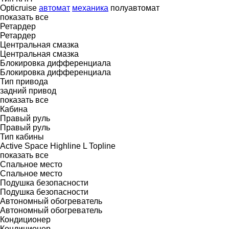
Opticruise
автомат
механика
полуавтомат
показать все
Ретардер
Ретардер
Центральная смазка
Центральная смазка
Блокировка дифференциала
Блокировка дифференциала
Тип привода
задний привод
показать все
Кабина
Правый руль
Правый руль
Тип кабины
Active Space
Highline
L
Topline
показать все
Спальное место
Спальное место
Подушка безопасности
Подушка безопасности
Автономный обогреватель
Автономный обогреватель
Кондиционер
Кондиционер