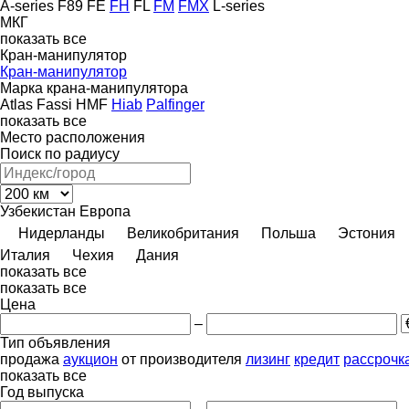
A-series
F89
FE
FH
FL
FM
FMX
L-series
МКГ
показать все
Кран-манипулятор
Кран-манипулятор
Марка крана-манипулятора
Atlas
Fassi
HMF
Hiab
Palfinger
показать все
Место расположения
Поиск по радиусу
Узбекистан
Европа
Нидерланды
Великобритания
Польша
Эстония
Италия
Чехия
Дания
показать все
показать все
Цена
–
Тип объявления
продажа
аукцион
от производителя
лизинг
кредит
рассрочк
показать все
Год выпуска