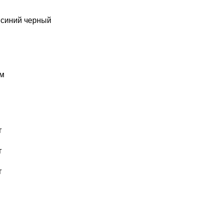
синий
черный
м
г
г
г