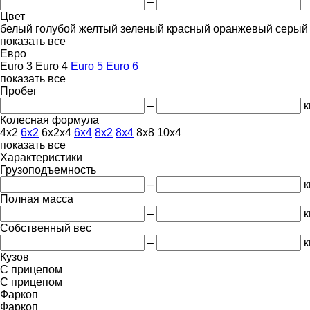
–
Цвет
белый
голубой
желтый
зеленый
красный
оранжевый
серый
показать все
Евро
Euro 3
Euro 4
Euro 5
Euro 6
показать все
Пробег
–
к
Колесная формула
4x2
6x2
6x2x4
6x4
8x2
8x4
8x8
10x4
показать все
Характеристики
Грузоподъемность
–
к
Полная масса
–
к
Собственный вес
–
к
Кузов
С прицепом
С прицепом
Фаркоп
Фаркоп