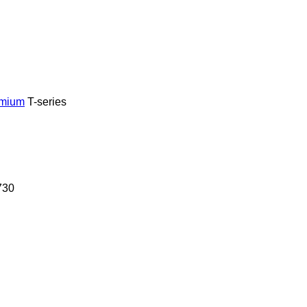
mium
T-series
730