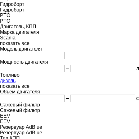
Гидроборт
Гидроборт
PTO
PTO
Двигатель, КПП
Марка двигателя
Scania
показать все
Модель двигателя
Мощность двигателя
–
л
Топливо
дизель
показать все
Объем двигателя
–
с
Сажевый фильтр
Сажевый фильтр
EEV
EEV
Резервуар AdBlue
Резервуар AdBlue
Тип КПП