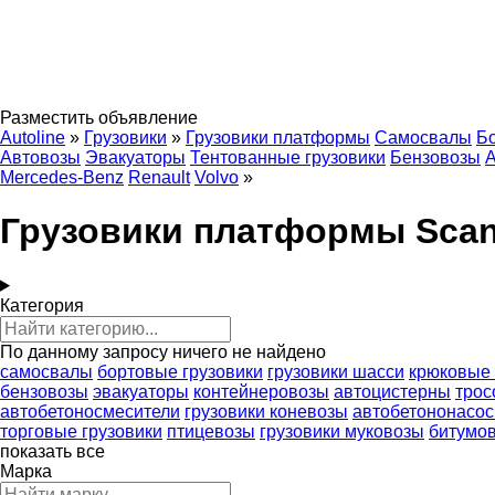
Разместить объявление
Autoline
»
Грузовики
»
Грузовики платформы
Самосвалы
Бо
Автовозы
Эвакуаторы
Тентованные грузовики
Бензовозы
А
Mercedes-Benz
Renault
Volvo
»
Грузовики платформы Scan
Категория
По данному запросу ничего не найдено
самосвалы
бортовые грузовики
грузовики шасси
крюковые
бензовозы
эвакуаторы
контейнеровозы
автоцистерны
трос
автобетоносмесители
грузовики коневозы
автобетононасо
торговые грузовики
птицевозы
грузовики муковозы
битумо
показать все
Марка