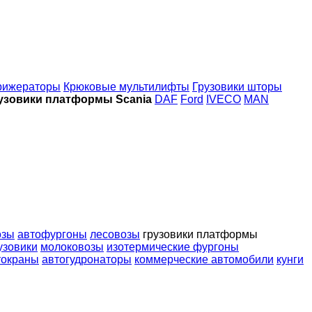
рижераторы
Крюковые мультилифты
Грузовики шторы
узовики платформы Scania
DAF
Ford
IVECO
MAN
озы
автофургоны
лесовозы
грузовики платформы
узовики
молоковозы
изотермические фургоны
токраны
автогудронаторы
коммерческие автомобили
кунги