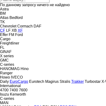
По данному запросу ничего не найдено
Astra
BM
Atlas
Bedford
TK
Chevrolet
Cormach
DAF
CF
LF
XB
XF
Effer
FM
Ford
Cargo
Freightliner
FL
GINAF
X series
GMC
C-series
HANOMAG
Hino
Ranger
Howo
IVECO
Daily
EuroCargo
Eurotech
Magirus
Stralis
Trakker
Turbostar
X-
International
4700
7400
7600
Isuzu
Kenworth
C-series
MAN