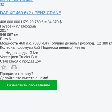
32
DAF XF 460 6x2 / PENZ CRANE
408 000 000 UZS
29 750 €
≈ 34 370 $
Грузовик платформа
2017
946 067 км
Euro 6
Мощность
460 л.с. (338 кВт)
Топливо
дизель
Грузопод.
12 380 кг
Колесная формула
6x2
Подвеска
пневмо/пневмо
Нидерланды, Gilze
Versteijnen Trucks B.V.
Связаться с продавцом
Продаете технику?
Делайте это вместе с нами!
Разместить объявление