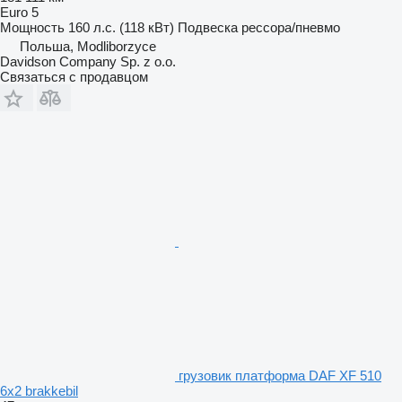
Euro 5
Мощность
160 л.с. (118 кВт)
Подвеска
рессора/пневмо
Польша, Modliborzyce
Davidson Company Sp. z o.o.
Связаться с продавцом
грузовик платформа DAF XF 510
6x2 brakkebil