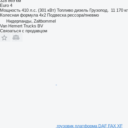
328 869 км
Euro 4
Мощность
410 л.с. (301 кВт)
Топливо
дизель
Грузопод.
11 170 кг
Колесная формула
4x2
Подвеска
рессора/пневмо
Нидерланды, Zaltbommel
Van Hemert Trucks BV
Связаться с продавцом
грузовик платформа DAF FAX XF