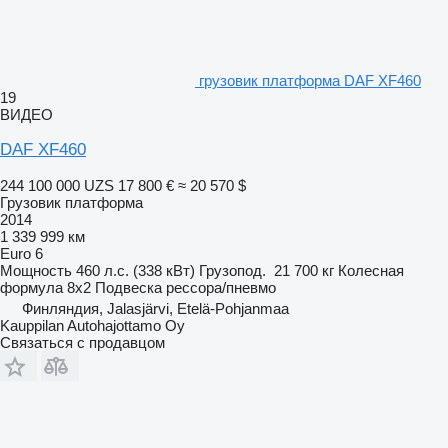
грузовик платформа DAF XF460
19
ВИДЕО
DAF XF460
244 100 000 UZS
17 800 €
≈ 20 570 $
Грузовик платформа
2014
1 339 999 км
Euro 6
Мощность
460 л.с. (338 кВт)
Грузопод.
21 700 кг
Колесная
формула
8x2
Подвеска
рессора/пневмо
Финляндия, Jalasjärvi, Etelä-Pohjanmaa
Kauppilan Autohajottamo Oy
Связаться с продавцом