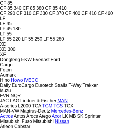
CF 85
CF 85 340
CF 85 380
CF 85 410
CF 290
CF 310
CF 330
CF 370
CF 400
CF 410
CF 460
LF
LF 45
LF 45 180
LF 55
LF 55 220
LF 55 250
LF 55 280
XD
XD 300
XF
Dongfeng
EKW
Everlast
Ford
Cargo
Foton
Aumark
Hino
Howo
IVECO
Daily
EuroCargo
Eurotech
Stralis
T-Way
Trakker
Isuzu
FVR
NQR
JAC
LAG
Lindner & Fischer
MAN
A-series
L2000
TGA
TGM
TGS
TGX
MAN-VW
Magirus-Deutz
Mercedes-Benz
Actros
Antos
Arocs
Atego
Axor
LK
MB
SK
Sprinter
Mitsubishi Fuso
Mitsubishi
Nissan
Atleon
Cabstar