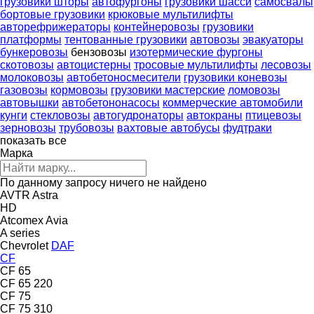
грузовики шторы
автофургоны
грузовики шасси
самосвалы
бортовые грузовики
крюковые мультилифты
авторефрижераторы
контейнеровозы
грузовики
платформы
тентованные грузовики
автовозы
эвакуаторы
бункеровозы
бензовозы
изотермические фургоны
скотовозы
автоцистерны
тросовые мультилифты
лесовозы
молоковозы
автобетоносмесители
грузовики коневозы
газовозы
кормовозы
грузовики мастерские
ломовозы
автовышки
автобетононасосы
коммерческие автомобили
кунги
стекловозы
автогудронаторы
автокраны
птицевозы
зерновозы
трубовозы
вахтовые автобусы
фудтраки
показать все
Марка
По данному запросу ничего не найдено
AVTR
Astra
HD
Atcomex
Avia
A series
Chevrolet
DAF
CF
CF 65
CF 65 220
CF 75
CF 75 310