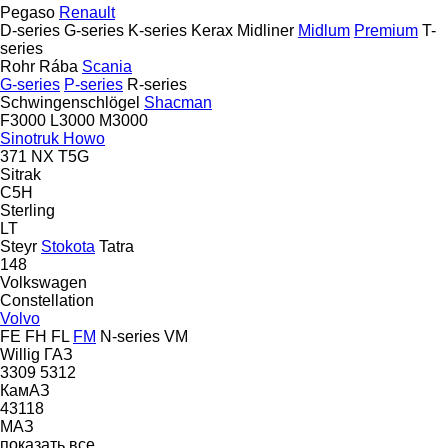
Pegaso
Renault
D-series
G-series
K-series
Kerax
Midliner
Midlum
Premium
T-
series
Rohr
Rába
Scania
G-series
P-series
R-series
Schwingenschlögel
Shacman
F3000
L3000
M3000
Sinotruk Howo
371
NX
T5G
Sitrak
C5H
Sterling
LT
Steyr
Stokota
Tatra
148
Volkswagen
Constellation
Volvo
FE
FH
FL
FM
N-series
VM
Willig
ГАЗ
3309
5312
КамАЗ
43118
МАЗ
показать все