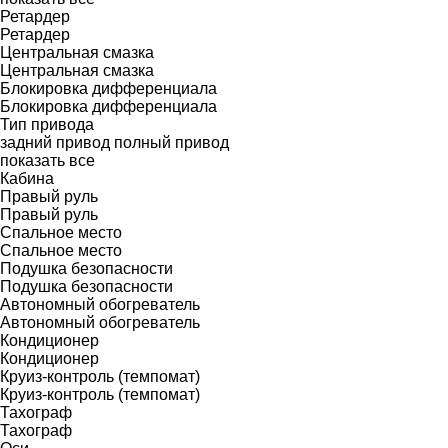
Ретардер
Ретардер
Центральная смазка
Центральная смазка
Блокировка дифференциала
Блокировка дифференциала
Тип привода
задний привод
полный привод
показать все
Кабина
Правый руль
Правый руль
Спальное место
Спальное место
Подушка безопасности
Подушка безопасности
Автономный обогреватель
Автономный обогреватель
Кондиционер
Кондиционер
Круиз-контроль (темпомат)
Круиз-контроль (темпомат)
Тахограф
Тахограф