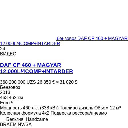
бензовоз DAF CF 460 + MAGYAR
12.000L/4COMP+INTARDER
24
ВИДЕО
DAF CF 460 + MAGYAR
12.000L/4COMP+INTARDER
368 200 000 UZS
26 850 €
≈ 31 020 $
Бензовоз
2013
463 462 км
Euro 5
Мощность
460 л.с. (338 кВт)
Топливо
дизель
Объем
12 м³
Колесная формула
4x2
Подвеска
рессора/пневмо
Бельгия, Handzame
BRAEM NV/SA