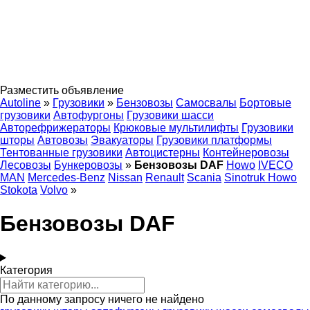
Разместить объявление
Autoline
»
Грузовики
»
Бензовозы
Самосвалы
Бортовые
грузовики
Автофургоны
Грузовики шасси
Авторефрижераторы
Крюковые мультилифты
Грузовики
шторы
Автовозы
Эвакуаторы
Грузовики платформы
Тентованные грузовики
Автоцистерны
Контейнеровозы
Лесовозы
Бункеровозы
»
Бензовозы DAF
Howo
IVECO
MAN
Mercedes-Benz
Nissan
Renault
Scania
Sinotruk Howo
Stokota
Volvo
»
Бензовозы DAF
Категория
По данному запросу ничего не найдено