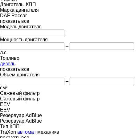
Двигатель, КПП
Марка двигателя
DAF
Paccar
показать все
Модель двигателя
Мощность двигателя
–
л.с.
Топливо
дизель
показать все
Объем двигателя
–
см³
Сажевый фильтр
Сажевый фильтр
EEV
EEV
Резервуар AdBlue
Резервуар AdBlue
Тип КПП
TraXon
автомат
механика
показать все