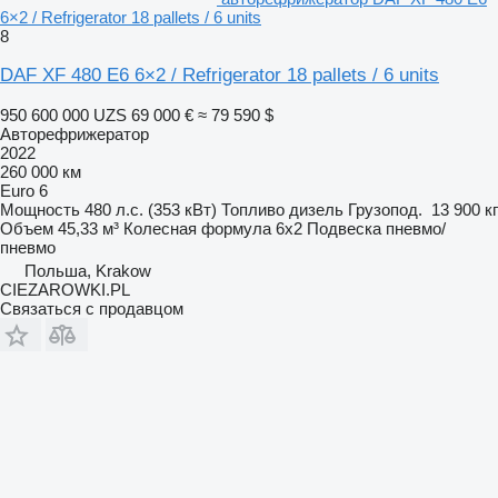
6×2 / Refrigerator 18 pallets / 6 units
8
DAF XF 480 E6 6×2 / Refrigerator 18 pallets / 6 units
950 600 000 UZS
69 000 €
≈ 79 590 $
Авторефрижератор
2022
260 000 км
Euro 6
Мощность
480 л.с. (353 кВт)
Топливо
дизель
Грузопод.
13 900 кг
Объем
45,33 м³
Колесная формула
6x2
Подвеска
пневмо/
пневмо
Польша, Krakow
CIEZAROWKI.PL
Связаться с продавцом