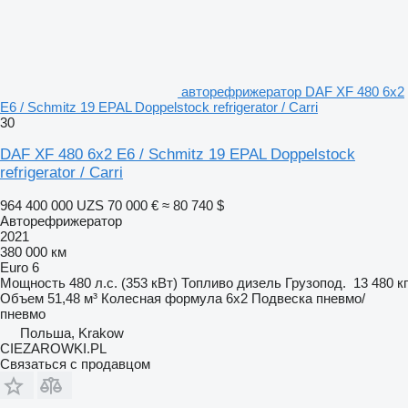
авторефрижератор DAF XF 480 6x2
E6 / Schmitz 19 EPAL Doppelstock refrigerator / Carri
30
DAF XF 480 6x2 E6 / Schmitz 19 EPAL Doppelstock
refrigerator / Carri
964 400 000 UZS
70 000 €
≈ 80 740 $
Авторефрижератор
2021
380 000 км
Euro 6
Мощность
480 л.с. (353 кВт)
Топливо
дизель
Грузопод.
13 480 кг
Объем
51,48 м³
Колесная формула
6x2
Подвеска
пневмо/
пневмо
Польша, Krakow
CIEZAROWKI.PL
Связаться с продавцом