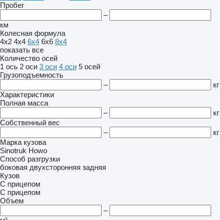
Пробег
–
км
Колесная формула
4x2
4x4
6x4
6x6
8x4
показать все
Количество осей
1 ось
2 оси
3 оси
4 оси
5 осей
Грузоподъемность
–
кг
Характеристики
Полная масса
–
кг
Собственный вес
–
кг
Марка кузова
Sinotruk Howo
Способ разгрузки
боковая
двухсторонняя
задняя
Кузов
С прицепом
С прицепом
Объем
–