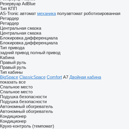
Резервуар AdBlue
Тип КПП
AS-Tronic
автомат
механика
полуавтомат
роботизированная
Ретардер
Ретардер
Центральная смазка
Центральная смазка
Блокировка дифференциала
Блокировка дифференциала
Тип привода
задний привод
полный привод
Кабина
Правый руль
Правый руль
Тип кабины
BigSpace
ClassicSpace
Comfort
А7
Двойная кабина
показать все
Спальное место
Спальное место
Подушка безопасности
Подушка безопасности
Автономный обогреватель
Автономный обогреватель
Кондиционер
Кондиционер
Круиз-контроль (темпомат)