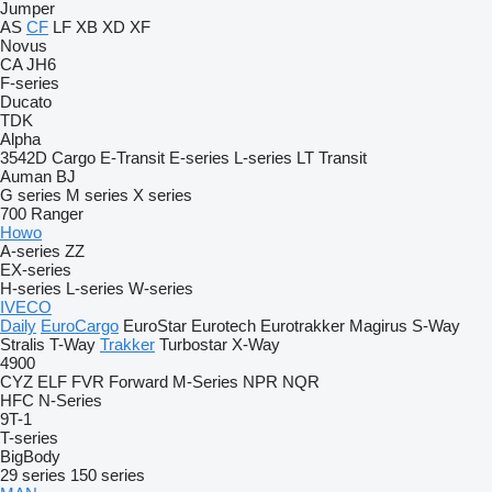
Jumper
AS
CF
LF
XB
XD
XF
Novus
CA
JH6
F-series
Ducato
TDK
Alpha
3542D
Cargo
E-Transit
E-series
L-series
LT
Transit
Auman
BJ
G series
M series
X series
700
Ranger
Howo
A-series
ZZ
EX-series
H-series
L-series
W-series
IVECO
Daily
EuroCargo
EuroStar
Eurotech
Eurotrakker
Magirus
S-Way
Stralis
T-Way
Trakker
Turbostar
X-Way
4900
CYZ
ELF
FVR
Forward
M-Series
NPR
NQR
HFC
N-Series
9T-1
T-series
BigBody
29 series
150 series