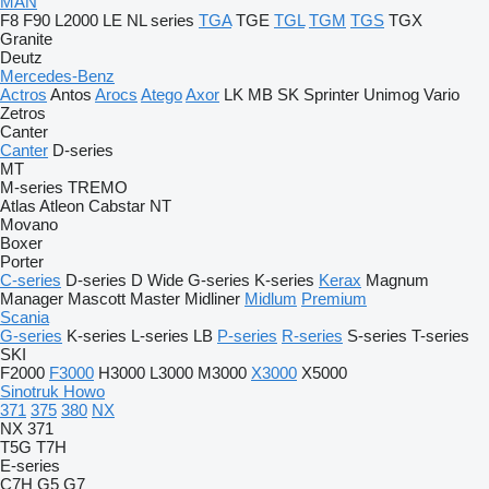
MAN
F8
F90
L2000
LE
NL series
TGA
TGE
TGL
TGM
TGS
TGX
Granite
Deutz
Mercedes-Benz
Actros
Antos
Arocs
Atego
Axor
LK
MB
SK
Sprinter
Unimog
Vario
Zetros
Canter
Canter
D-series
MT
M-series
TREMO
Atlas
Atleon
Cabstar
NT
Movano
Boxer
Porter
C-series
D-series
D Wide
G-series
K-series
Kerax
Magnum
Manager
Mascott
Master
Midliner
Midlum
Premium
Scania
G-series
K-series
L-series
LB
P-series
R-series
S-series
T-series
SKI
F2000
F3000
H3000
L3000
M3000
X3000
X5000
Sinotruk Howo
371
375
380
NX
NX 371
T5G
T7H
E-series
C7H
G5
G7