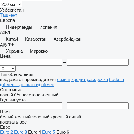
Узбекистан
Ташкент
Европа
Нидерланды
Испания
Азия
Китай
Казахстан
Азербайджан
другие
Украина
Марокко
Цена
–
Тип объявления
продажа
от производителя
лизинг
кредит
рассрочка
trade-in
(обмен с доплатой)
обмен
Состояние
новый
б/у
восстановленный
Год выпуска
–
Цвет
белый
желтый
зеленый
красный
синий
показать все
Евро
Euro 2
Euro 3
Euro 4
Euro 5
Euro 6