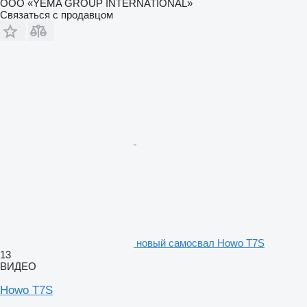
ООО «YEMA GROUP INTERNATIONAL»
Связаться с продавцом
новый самосвал Howo Т7S
13
ВИДЕО
Howo Т7S