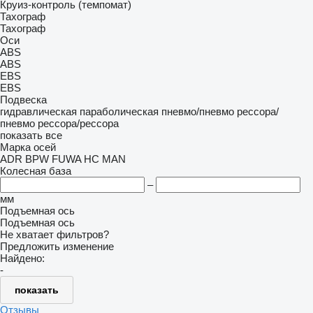
Круиз-контроль (темпомат)
Тахограф
Тахограф
Оси
ABS
ABS
EBS
EBS
Подвеска
гидравлическая
параболическая
пневмо/пневмо
рессора/
пневмо
рессора/рессора
показать все
Марка осей
ADR
BPW
FUWA
HC
MAN
Колесная база
–
мм
Подъемная ось
Подъемная ось
Не хватает фильтров?
Предложить изменение
Найдено:
-
показать
Отзывы