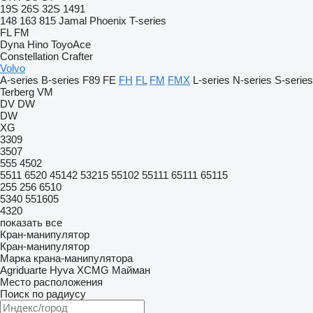
19S
26S
32S
1491
148
163
815
Jamal
Phoenix
T-series
FL
FM
Dyna
Hino
ToyoAce
Constellation
Crafter
Volvo
A-series
B-series
F89
FE
FH
FL
FM
FMX
L-series
N-series
S-series
Terberg
VM
DV
DW
DW
XG
3309
3507
555
4502
5511
6520
45142
53215
55102
55111
65111
65115
255
256
6510
5340
551605
4320
показать все
Кран-манипулятор
Кран-манипулятор
Марка крана-манипулятора
Agriduarte
Hyva
XCMG
Майман
Место расположения
Поиск по радиусу