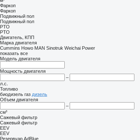
м³
Фаркоп
Фаркоп
Подвижный пол
Подвижный пол
PTO
PTO
Двигатель, КПП
Марка двигателя
Cummins
Howo
MAN
Sinotruk
Weichai Power
показать все
Модель двигателя
Мощность двигателя
–
л.с.
Топливо
биодизель
газ
дизель
Объем двигателя
–
см³
Сажевый фильтр
Сажевый фильтр
EEV
EEV
Резервуар AdBlue