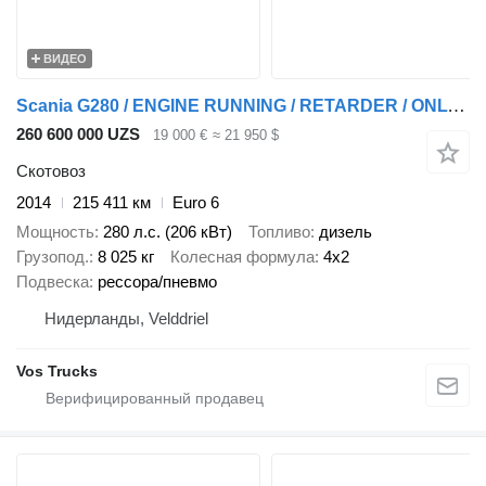
ВИДЕО
Scania G280 / ENGINE RUNNING / RETARDER / ONLY:215411 KM / LIVESTOCK /
260 600 000 UZS
19 000 €
≈ 21 950 $
Скотовоз
2014
215 411 км
Euro 6
Мощность
280 л.с. (206 кВт)
Топливо
дизель
Грузопод.
8 025 кг
Колесная формула
4x2
Подвеска
рессора/пневмо
Нидерланды, Velddriel
Vos Trucks