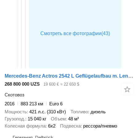
Mercedes-Benz Actros 2542 L Geflügelaufbau m. Lenkachse
268 800 000 UZS
19 600 €
≈ 22 650 $
Скотовоз
2016
883 213 км
Euro 6
Мощность
421 л.с. (310 кВт)
Топливо
дизель
Грузопод.
15 040 кг
Объем
48 м³
Колесная формула
6x2
Подвеска
рессора/пневмо
Германия, Delbrück