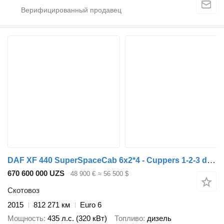
DAF XF 440 SuperSpaceCab 6x2*4 - Cuppers 1-2-3 deck Livestock + Cupp + прицеп скотовоз
670 600 000 UZS
48 900 €
≈ 56 500 $
Скотовоз
2015
812 271 км
Euro 6
Мощность
435 л.с. (320 кВт)
Топливо
дизель