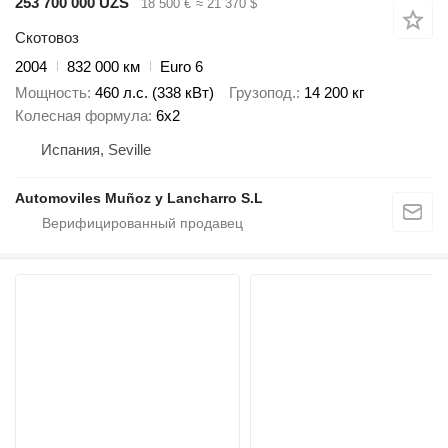
253 700 000 UZS
18 500 €
≈ 21 370 $
Скотовоз
2004
832 000 км
Euro 6
Мощность
460 л.с. (338 кВт)
Грузопод.
14 200 кг
Колесная формула
6x2
Испания, Seville
Automoviles Muñoz y Lancharro S.L