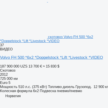
скотовоз Volvo FH 500 *6x2
*Doppelstock *Lift *Livestock *VIDEO
37
ВИДЕО
Volvo FH 500 *6x2 *Doppelstock *Lift *Livestock *VIDEO
187 900 000 UZS
13 700 €
≈ 15 830 $
Скотовоз
2012
725 000 км
Euro 5
Мощность
510 л.с. (375 кВт)
Топливо
дизель
Грузопод.
12 900 кг
Колесная формула
6x2
Подвеска
пневмо/пневмо
Норвегия