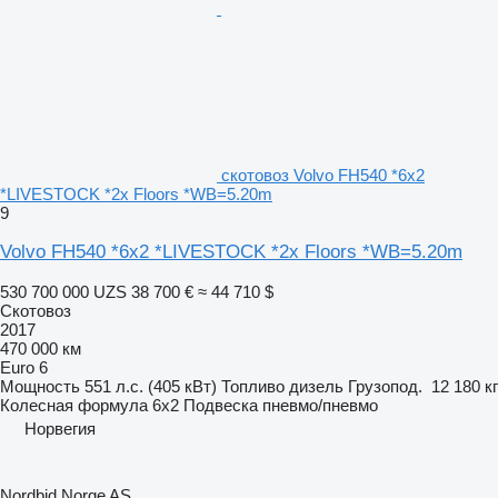
скотовоз Volvo FH540 *6x2
*LIVESTOCK *2x Floors *WB=5.20m
9
Volvo FH540 *6x2 *LIVESTOCK *2x Floors *WB=5.20m
530 700 000 UZS
38 700 €
≈ 44 710 $
Скотовоз
2017
470 000 км
Euro 6
Мощность
551 л.с. (405 кВт)
Топливо
дизель
Грузопод.
12 180 кг
Колесная формула
6x2
Подвеска
пневмо/пневмо
Норвегия
Nordbid Norge AS