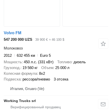
Volvo FM
547 200 000 UZS
39 900 €
≈ 46 100 $
Молоковоз
2012
632 455 км
Euro 5
Мощность
450 л.с. (331 кВт)
Топливо
дизель
Грузопод.
19 560 кг
Объем
25 000 л
Колесная формула
8x2
Подвеска
рессора/пневмо
3 отсека
Италия, Gruaro (Ve)
Working Trucks srl