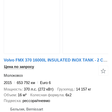
Volvo FMX 370 16000L INSULATED INOX TANK - 2 COMP - RETARDER - COUNTER
Цена по запросу
Молоковоз
2015
653 792 км
Euro 6
Мощность
370 л.с. (272 кВт)
Грузопод.
14 157 кг
Объем
16 м³
Колесная формула
6x2
Подвеска
рессора/пневмо
Бельгия, Bernissart