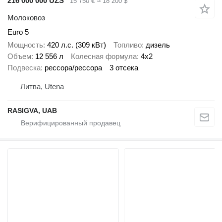
216 000 000 UZS
15 750 €
≈ 18 200 $
Молоковоз
Euro 5
Мощность
420 л.с. (309 кВт)
Топливо
дизель
Объем
12 556 л
Колесная формула
4x2
Подвеска
рессора/рессора
3 отсека
Литва, Utena
RASIGVA, UAB