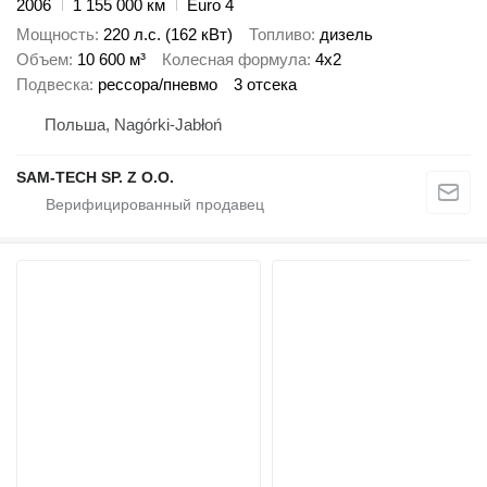
2006
1 155 000 км
Euro 4
Мощность
220 л.с. (162 кВт)
Топливо
дизель
Объем
10 600 м³
Колесная формула
4x2
Подвеска
рессора/пневмо
3 отсека
Польша, Nagórki-Jabłoń
SAM-TECH SP. Z O.O.