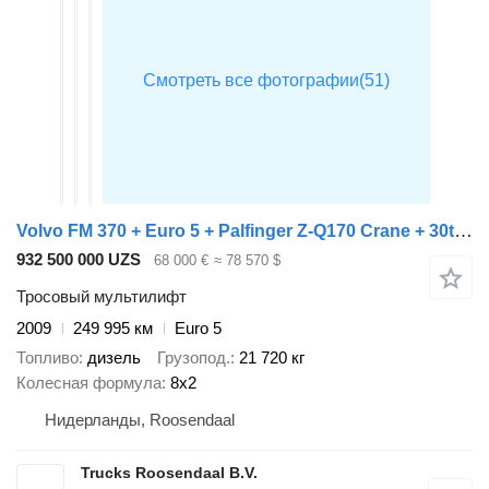
Volvo FM 370 + Euro 5 + Palfinger Z-Q170 Crane + 30ton NCH lift + Cont
932 500 000 UZS
68 000 €
≈ 78 570 $
Тросовый мультилифт
2009
249 995 км
Euro 5
Топливо
дизель
Грузопод.
21 720 кг
Колесная формула
8x2
Нидерланды, Roosendaal
Trucks Roosendaal B.V.