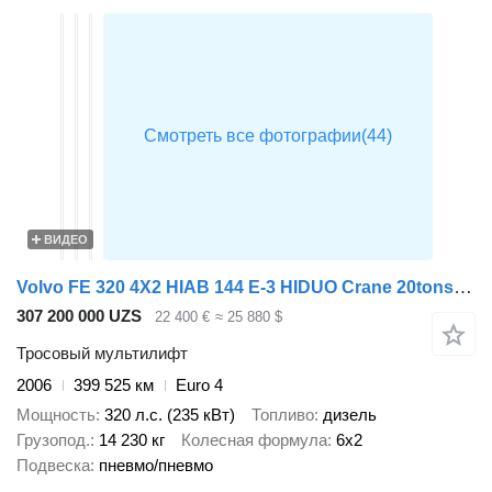
ВИДЕО
Volvo FE 320 4X2 HIAB 144 E-3 HIDUO Crane 20tons cable system Full air
307 200 000 UZS
22 400 €
≈ 25 880 $
Тросовый мультилифт
2006
399 525 км
Euro 4
Мощность
320 л.с. (235 кВт)
Топливо
дизель
Грузопод.
14 230 кг
Колесная формула
6x2
Подвеска
пневмо/пневмо