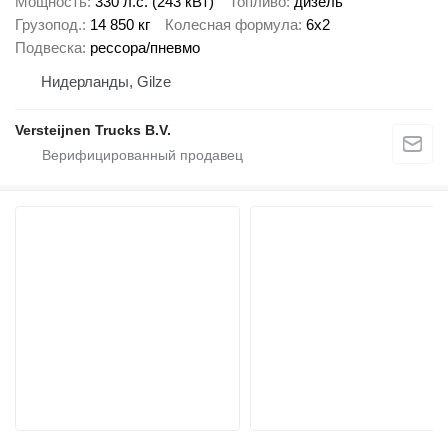
Мощность
330 л.с. (243 кВт)
Топливо
дизель
Грузопод.
14 850 кг
Колесная формула
6x2
Подвеска
рессора/пневмо
Нидерланды, Gilze
Versteijnen Trucks B.V.