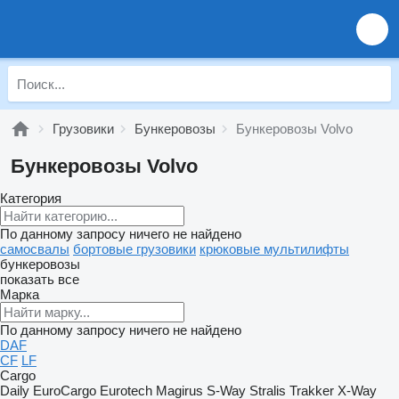
Грузовики
Бункеровозы
Бункеровозы Volvo
Бункеровозы Volvo
Категория
По данному запросу ничего не найдено
самосвалы
бортовые грузовики
крюковые мультилифты
бункеровозы
показать все
Марка
По данному запросу ничего не найдено
DAF
CF
LF
Cargo
Daily
EuroCargo
Eurotech
Magirus
S-Way
Stralis
Trakker
X-Way