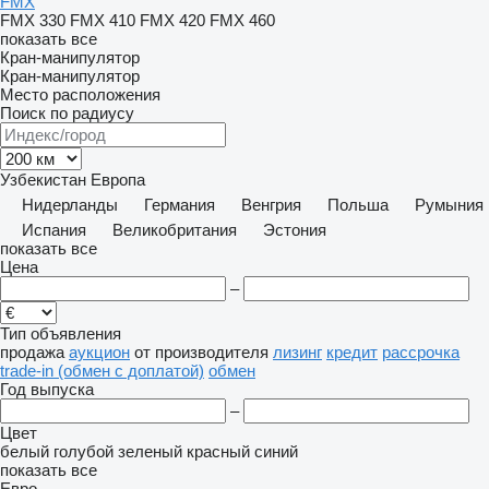
FMX
FMX 330
FMX 410
FMX 420
FMX 460
показать все
Кран-манипулятор
Кран-манипулятор
Место расположения
Поиск по радиусу
Узбекистан
Европа
Нидерланды
Германия
Венгрия
Польша
Румыния
Испания
Великобритания
Эстония
показать все
Цена
–
Тип объявления
продажа
аукцион
от производителя
лизинг
кредит
рассрочка
trade-in (обмен с доплатой)
обмен
Год выпуска
–
Цвет
белый
голубой
зеленый
красный
синий
показать все
Евро