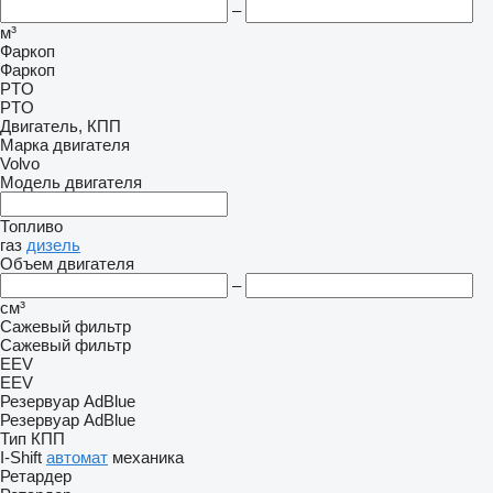
–
м³
Фаркоп
Фаркоп
PTO
PTO
Двигатель, КПП
Марка двигателя
Volvo
Модель двигателя
Топливо
газ
дизель
Объем двигателя
–
см³
Сажевый фильтр
Сажевый фильтр
EEV
EEV
Резервуар AdBlue
Резервуар AdBlue
Тип КПП
I-Shift
автомат
механика
Ретардер