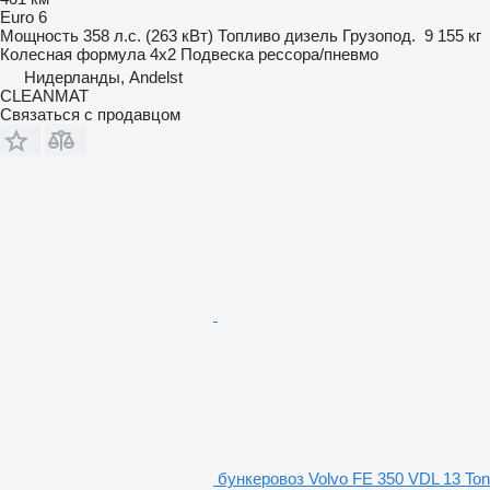
Euro 6
Мощность
358 л.с. (263 кВт)
Топливо
дизель
Грузопод.
9 155 кг
Колесная формула
4x2
Подвеска
рессора/пневмо
Нидерланды, Andelst
CLEANMAT
Связаться с продавцом
бункеровоз Volvo FE 350 VDL 13 Ton