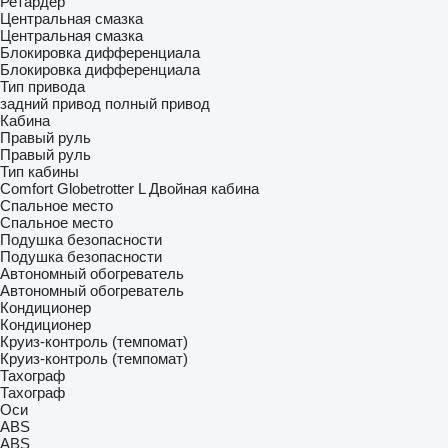
Ретардер
Центральная смазка
Центральная смазка
Блокировка дифференциала
Блокировка дифференциала
Тип привода
задний привод
полный привод
Кабина
Правый руль
Правый руль
Тип кабины
Comfort
Globetrotter
L
Двойная кабина
Спальное место
Спальное место
Подушка безопасности
Подушка безопасности
Автономный обогреватель
Автономный обогреватель
Кондиционер
Кондиционер
Круиз-контроль (темпомат)
Круиз-контроль (темпомат)
Тахограф
Тахограф
Оси
ABS
ABS