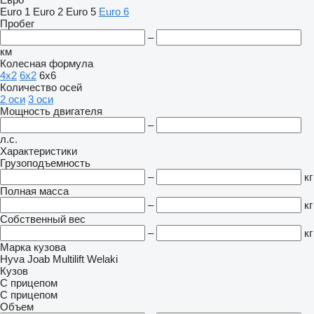
Euro 1
Euro 2
Euro 5
Euro 6
Пробег
–
км
Колесная формула
4x2
6x2
6x6
Количество осей
2 оси
3 оси
Мощность двигателя
–
л.с.
Характеристики
Грузоподъемность
–
кг
Полная масса
–
кг
Собственный вес
–
кг
Марка кузова
Hyva
Joab
Multilift
Welaki
Кузов
С прицепом
С прицепом
Объем