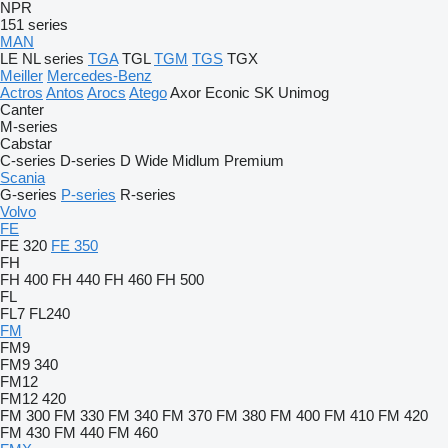
NPR
151 series
MAN
LE
NL series
TGA
TGL
TGM
TGS
TGX
Meiller
Mercedes-Benz
Actros
Antos
Arocs
Atego
Axor
Econic
SK
Unimog
Canter
M-series
Cabstar
C-series
D-series
D Wide
Midlum
Premium
Scania
G-series
P-series
R-series
Volvo
FE
FE 320
FE 350
FH
FH 400
FH 440
FH 460
FH 500
FL
FL7
FL240
FM
FM9
FM9 340
FM12
FM12 420
FM 300
FM 330
FM 340
FM 370
FM 380
FM 400
FM 410
FM 420
FM 430
FM 440
FM 460