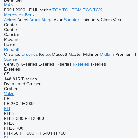
Defender
MAN
F90
L2000
LE
NL series
TGA
TGL
TGM
TGS
TGX
Mercedes-Benz
Actros
Antos
Arocs
Atego
Axor
Sprinter
Unimog
V-Class
Vario
Canter
Canter
Cabstar
Movano
Boxer
Renault
C-series
D-series
Kerax
Mascott
Master
Midliner
Midlum
Premium
T-
Scania
Century
G-series
L-series
P-series
R-series
T-series
E-series
C5H
148
815
T-series
Dyna
Land Cruiser
Crafter
Volvo
FE
FE 260
FE 280
FH
FH12
FH12 380
FH12 460
FH16
FH16 700
FH 460
FH 500
FH 540
FH 750