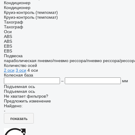
Кондиционер
Кондиционер
Круиз-контроль (темпомат)
Круиз-контроль (темпомат)
Тахограф
Тахограф
Оси
ABS
ABS
EBS
EBS
Подвеска
параболическая
пневмо/пневмо
рессора/пневмо
рессора/рессор
Количество осей
2 оси
3 оси
4 оси
Колесная база
–
мм
Подъемная ось
Подъемная ось
Не хватает фильтров?
Предложить изменение
Найдено:
-
показать