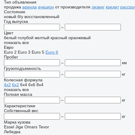
Тип объявления
продажа
аренда
аукцион
от производителя
лизинг
кредит
рассро
Состояние
новый
б/у
восстановленный
Год выпуска
–
Цвет
белый
голубой
желтый
красный
оранжевый
показать все
Евро
Euro 2
Euro 3
Euro 5
Euro 6
Пробег
–
км
Грузоподъемность
–
кг
Колесная формула
4x2
6x2
6x4
6x6
8x4
показать все
Полная масса
–
кг
Характеристики
Собственный вес
–
кг
Марка кузова
Essel
Jige
Omars
Tevor
Лебедка