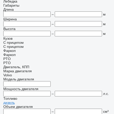
Лебедка
Габариты
Длина
–
м
Ширина
–
м
Высота
–
м
Кузов
С прицепом
С прицепом
Фаркоп
Фаркоп
PTO
PTO
Двигатель, КПП
Марка двигателя
Volvo
Модель двигателя
Мощность двигателя
–
л.с.
Топливо
дизель
Объем двигателя
–
см³