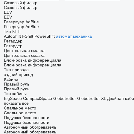
Сажевый фильтр
Сажевый фильтр
EEV
EEV
Резервуар AdBlue
Резервуар AdBlue
Тип КПП
AutoShift
I-Shift
PowerShift
автомат
механика
Ретардер
Ретардер
Центральная смазка
Центральная смазка
Блокировка дифференциала
Блокировка дифференциала
Тип привода
задний привод
Кабина
Правый руль
Правый руль
Тип кабины
BigSpace
CompactSpace
Globetrotter
Globetrotter XL
Двойная каб
показать все
Спальное место
Спальное место
Подушка безопасности
Подушка безопасности
Автономный обогреватель
Автономный обогреватель