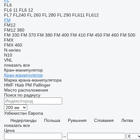
FL
FL6
FL6 11
FL6 12
FL7
FL240
FL 260
FL 280
FL 290
FL611
FL612
FM
FM12
FM12 380
FM 330
FM 370
FM 380
FM 400
FM 410
FM 450
FM 460
FM 500
FMX
FMX 460
N-series
N10
VNL
показать все
Кран-манипулятор
Кран-манипулятор
Марка крана-манипулятора
HMF
Hiab
PM
Palfinger
Место расположения
Поиск по радиусу
Узбекистан
Европа
Нидерланды
Польша
Румыния
Словакия
Литва
показать все
Цена
–