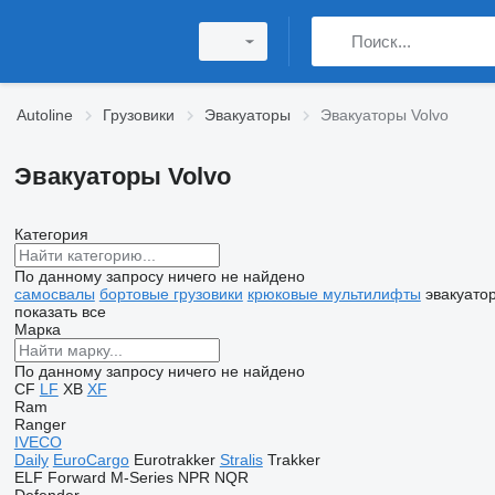
Autoline
Грузовики
Эвакуаторы
Эвакуаторы Volvo
Эвакуаторы Volvo
Категория
По данному запросу ничего не найдено
самосвалы
бортовые грузовики
крюковые мультилифты
эвакуато
показать все
Марка
По данному запросу ничего не найдено
CF
LF
XB
XF
Ram
Ranger
IVECO
Daily
EuroCargo
Eurotrakker
Stralis
Trakker
ELF
Forward
M-Series
NPR
NQR