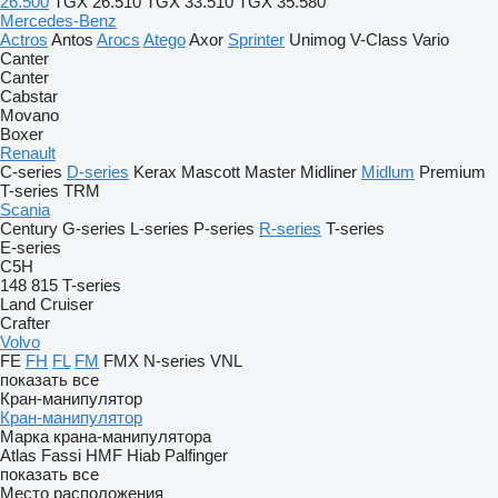
26.500
TGX 26.510
TGX 33.510
TGX 35.580
Mercedes-Benz
Actros
Antos
Arocs
Atego
Axor
Sprinter
Unimog
V-Class
Vario
Canter
Canter
Cabstar
Movano
Boxer
Renault
C-series
D-series
Kerax
Mascott
Master
Midliner
Midlum
Premium
T-series
TRM
Scania
Century
G-series
L-series
P-series
R-series
T-series
E-series
C5H
148
815
T-series
Land Cruiser
Crafter
Volvo
FE
FH
FL
FM
FMX
N-series
VNL
показать все
Кран-манипулятор
Кран-манипулятор
Марка крана-манипулятора
Atlas
Fassi
HMF
Hiab
Palfinger
показать все
Место расположения