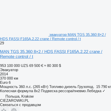
эвакуатор MAN TGS 35.360 8×2 /
HDS FASSI F165A.2.22 crane / Remote control / t
29
MAN TGS 35.360 8×2 / HDS FASSI F165A.2.22 crane /
Remote control / t
953 100 000 UZS
69 500 €
≈ 80 300 $
Эвакуатор
2014
370 000 км
Euro 6
Мощность
360 л.с. (265 кВт)
Топливо
дизель
Грузопод.
15 790 кг
Колесная формула
8x2
Подвеска
рессора/пневмо
Лебедка
✓
Польша, Krakow
CIEZAROWKI.PL
Связаться с продавцом