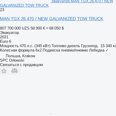
эвакуатор MAN TGX 26.470 / NEW
GALVANIZED TOW TRUCK
23
MAN TGX 26.470 / NEW GALVANIZED TOW TRUCK
807 700 000 UZS
58 900 €
≈ 68 050 $
Эвакуатор
2021
Euro 6
Мощность
470 л.с. (345 кВт)
Топливо
дизель
Грузопод.
15 340 кг
Колесная формула
6x2
Подвеска
пневмо/пневмо
Лебедка
✓
Польша, Krakow
SPC Orłowski
Связаться с продавцом