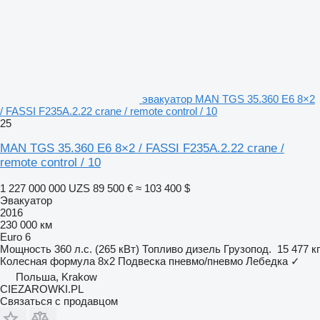
эвакуатор MAN TGS 35.360 E6 8×2
/ FASSI F235A.2.22 crane / remote control / 10
25
MAN TGS 35.360 E6 8×2 / FASSI F235A.2.22 crane /
remote control / 10
1 227 000 000 UZS
89 500 €
≈ 103 400 $
Эвакуатор
2016
230 000 км
Euro 6
Мощность
360 л.с. (265 кВт)
Топливо
дизель
Грузопод.
15 477 кг
Колесная формула
8x2
Подвеска
пневмо/пневмо
Лебедка
✓
Польша, Krakow
CIEZAROWKI.PL
Связаться с продавцом