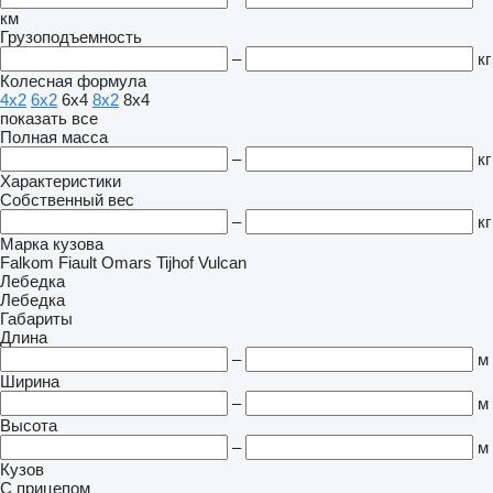
км
Грузоподъемность
–
кг
Колесная формула
4x2
6x2
6x4
8x2
8x4
показать все
Полная масса
–
кг
Характеристики
Собственный вес
–
кг
Марка кузова
Falkom
Fiault
Omars
Tijhof
Vulcan
Лебедка
Лебедка
Габариты
Длина
–
м
Ширина
–
м
Высота
–
м
Кузов
С прицепом