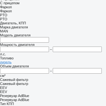
С прицепом
Фаркоп
Фаркоп
PTO
PTO
Двигатель, КПП
Марка двигателя
MAN
Модель двигателя
Мощность двигателя
–
л.с.
Топливо
дизель
Объем двигателя
–
см³
Сажевый фильтр
Сажевый фильтр
EEV
EEV
Резервуар AdBlue
Резервуар AdBlue
Тип КПП