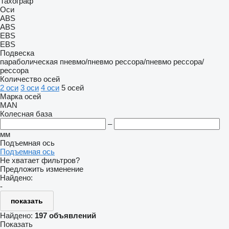
Тахограф
Оси
ABS
ABS
EBS
EBS
Подвеска
параболическая
пневмо/пневмо
рессора/пневмо
рессора/
рессора
Количество осей
2 оси
3 оси
4 оси
5 осей
Марка осей
MAN
Колесная база
–
мм
Подъемная ось
Подъемная ось
Не хватает фильтров?
Предложить изменение
Найдено:
-
показать
Найдено:
197 объявлений
Показать