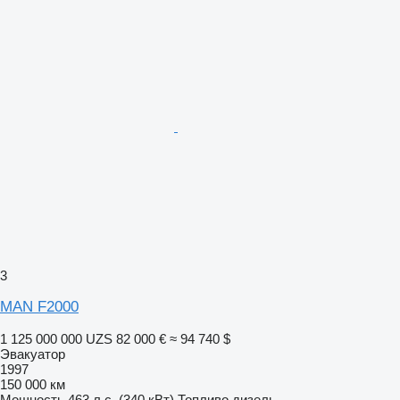
3
MAN F2000
1 125 000 000 UZS
82 000 €
≈ 94 740 $
Эвакуатор
1997
150 000 км
Мощность
463 л.с. (340 кВт)
Топливо
дизель