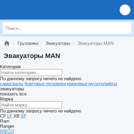
Грузовики
Эвакуаторы
Эвакуаторы MAN
Эвакуаторы MAN
Категория
По данному запросу ничего не найдено
самосвалы
бортовые грузовики
крюковые мультилифты
эвакуаторы
показать все
Марка
По данному запросу ничего не найдено
CF
LF
XB
XF
Ram
Ranger
IVECO