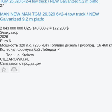
TGM 26.320 6×2-4 tow truck / NEW Galvanized 9.2 m platfo
27
MAN NEW MAN TGM 26.320 6×2-4 tow truck / NEW
Galvanized 9.2 m platfo
2 043 000 000 UZS
149 000 €
≈ 172 200 $
Эвакуатор
2026
Euro 6
Мощность
320 л.с. (235 кВт)
Топливо
дизель
Грузопод.
16 460 кг
Колесная формула
6x2
Лебедка
✓
Польша, Krakow
CIEZAROWKI.PL
Связаться с продавцом