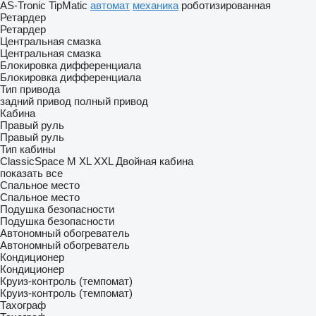
AS-Tronic
TipMatic
автомат
механика
роботизированная
Ретардер
Ретардер
Центральная смазка
Центральная смазка
Блокировка дифференциала
Блокировка дифференциала
Тип привода
задний привод
полный привод
Кабина
Правый руль
Правый руль
Тип кабины
ClassicSpace
M
XL
XXL
Двойная кабина
показать все
Спальное место
Спальное место
Подушка безопасности
Подушка безопасности
Автономный обогреватель
Автономный обогреватель
Кондиционер
Кондиционер
Круиз-контроль (темпомат)
Круиз-контроль (темпомат)
Тахограф