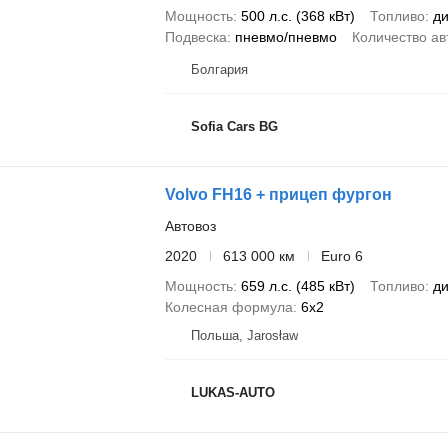
Мощность
500 л.с. (368 кВт)
Топливо
ди
Подвеска
пневмо/пневмо
Количество ав
Болгария
Sofia Cars BG
Volvo FH16 + прицеп фургон
Автовоз
2020
613 000 км
Euro 6
Мощность
659 л.с. (485 кВт)
Топливо
ди
Колесная формула
6x2
Польша, Jarosław
LUKAS-AUTO