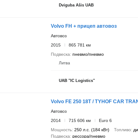
Dviguba Ašis UAB
Volvo FH + прицеп автовоз
Автовоз
2015
865 781 км
Подвеска
пневмо/пневмо
Литва
UAB "IC Logistics"
Volvo FE 250 18T / TYHOF CAR TR
Автовоз
2014
715 606 км
Euro 6
Мощность
250 л.с. (184 кВт)
Топливо
ди
Подвеска
рессора/пневмо