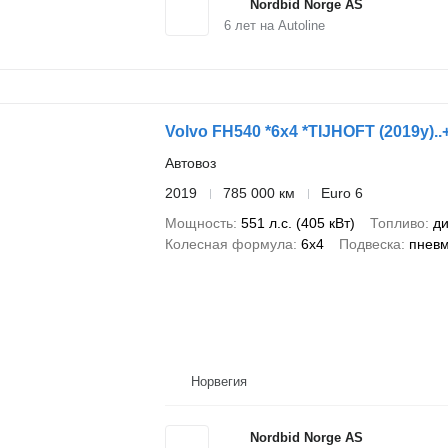
Nordbid Norge AS
6
лет на Autoline
Volvo FH540 *6x4 *TIJHOFT (2019y)..+ 
Автовоз
2019
785 000 км
Euro 6
Мощность
551 л.с. (405 кВт)
Топливо
ди
Колесная формула
6x4
Подвеска
пнев
Норвегия
Nordbid Norge AS