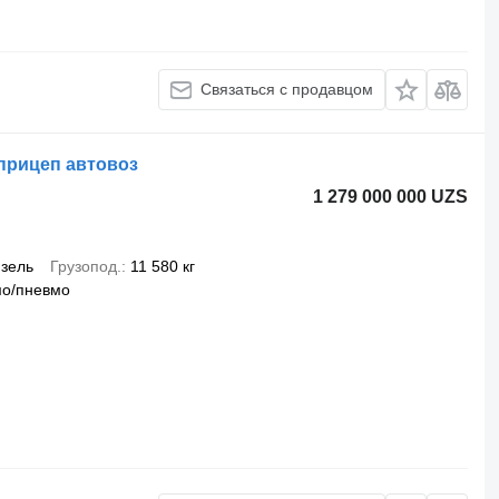
Связаться с продавцом
 прицеп автовоз
1 279 000 000 UZS
зель
Грузопод.
11 580 кг
мо/пневмо