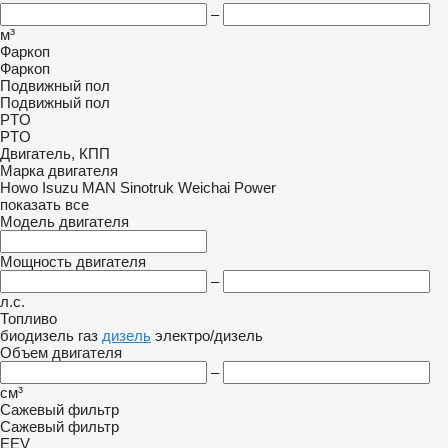
–
м³
Фаркоп
Фаркоп
Подвижный пол
Подвижный пол
PTO
PTO
Двигатель, КПП
Марка двигателя
Howo
Isuzu
MAN
Sinotruk
Weichai Power
показать все
Модель двигателя
Мощность двигателя
–
л.с.
Топливо
биодизель
газ
дизель
электро/дизель
Объем двигателя
–
см³
Сажевый фильтр
Сажевый фильтр
EEV