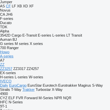
Jumper
AS
CF
LF
XB
XD
XF
Novus
CA
JH6
F-series
Ducato
TDK
Alpha
3542D
Cargo
E-Transit
E-series
L-series
LT
Transit
Auman
BJ
G series
M series
X series
700
Ranger
Howo
A-series
A7
ZZ
ZZ3257
ZZ3317
ZZ4257
EX-series
H-series
L-series
W-series
IVECO
Daily
EuroCargo
EuroStar
Eurotech
Eurotrakker
Magirus
S-Way
Stralis
T-Way
Trakker
Turbostar
X-Way
4900
CYZ
ELF
FVR
Forward
M-Series
NPR
NQR
HFC
N-Series
9T-1