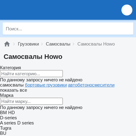
Грузовики
Самосвалы
Самосвалы Howo
Самосвалы Howo
Категория
По данному запросу ничего не найдено
самосвалы
бортовые грузовики
автобетоносмесители
показать все
Марка
По данному запросу ничего не найдено
BM
HD
D-series
A series
D series
Tugra
BU