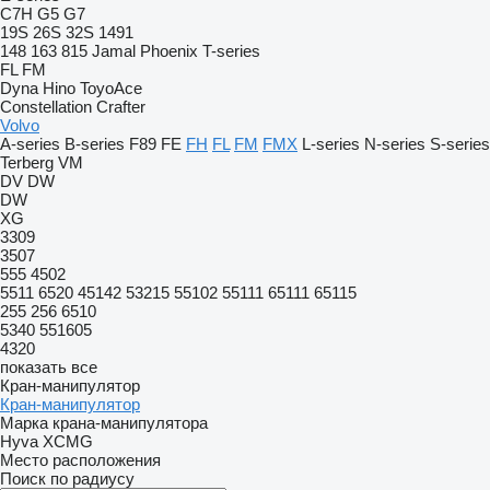
C7H
G5
G7
19S
26S
32S
1491
148
163
815
Jamal
Phoenix
T-series
FL
FM
Dyna
Hino
ToyoAce
Constellation
Crafter
Volvo
A-series
B-series
F89
FE
FH
FL
FM
FMX
L-series
N-series
S-series
Terberg
VM
DV
DW
DW
XG
3309
3507
555
4502
5511
6520
45142
53215
55102
55111
65111
65115
255
256
6510
5340
551605
4320
показать все
Кран-манипулятор
Кран-манипулятор
Марка крана-манипулятора
Hyva
XCMG
Место расположения
Поиск по радиусу