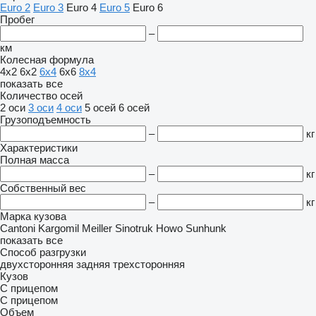
Euro 2
Euro 3
Euro 4
Euro 5
Euro 6
Пробег
–
км
Колесная формула
4x2
6x2
6x4
6x6
8x4
показать все
Количество осей
2 оси
3 оси
4 оси
5 осей
6 осей
Грузоподъемность
–
кг
Характеристики
Полная масса
–
кг
Собственный вес
–
кг
Марка кузова
Cantoni
Kargomil
Meiller
Sinotruk Howo
Sunhunk
показать все
Способ разгрузки
двухсторонняя
задняя
трехсторонняя
Кузов
С прицепом
С прицепом
Объем