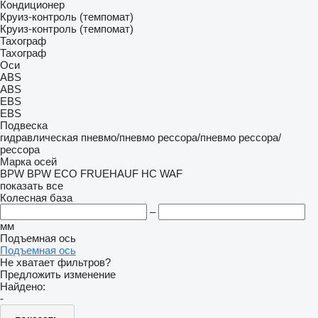
Кондиционер
Круиз-контроль (темпомат)
Круиз-контроль (темпомат)
Тахограф
Тахограф
Оси
ABS
ABS
EBS
EBS
Подвеска
гидравлическая
пневмо/пневмо
рессора/пневмо
рессора/
рессора
Марка осей
BPW
BPW ECO
FRUEHAUF
HC
WAF
показать все
Колесная база
–
мм
Подъемная ось
Подъемная ось
Не хватает фильтров?
Предложить изменение
Найдено:
-