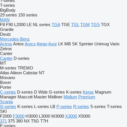
T-series
T-series
BigBody
29 series
150 series
MAN
F8
F90
L2000
LE
NL series
TGA
TGE
TGL
TGM
TGS
TGX
Granite
Deutz
Mercedes-Benz
Actros
Antos
Arocs
Atego
Axor
LK
MB
SK
Sprinter
Unimog
Vario
Zetros
Canter
Canter
D-series
MT
M-series
TREMO
Atlas
Atleon
Cabstar
NT
Movano
Boxer
Porter
C-series
D-series
D Wide
G-series
K-series
Kerax
Magnum
Manager
Mascott
Master
Midliner
Midlum
Premium
Scania
G-series
K-series
L-series
LB
P-series
R-series
S-series
T-series
SKI
F2000
F3000
H3000
L3000
M3000
X3000
X5000
371
375
380
NX
T5G
T7H
E-series