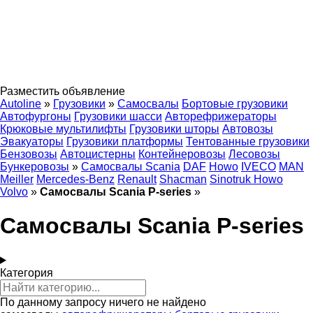
Разместить объявление
Autoline
»
Грузовики
»
Самосвалы
Бортовые грузовики
Автофургоны
Грузовики шасси
Авторефрижераторы
Крюковые мультилифты
Грузовики шторы
Автовозы
Эвакуаторы
Грузовики платформы
Тентованные грузовики
Бензовозы
Автоцистерны
Контейнеровозы
Лесовозы
Бункеровозы
»
Самосвалы Scania
DAF
Howo
IVECO
MAN
Meiller
Mercedes-Benz
Renault
Shacman
Sinotruk Howo
Volvo
»
Самосвалы Scania P-series
»
Самосвалы Scania P-series
Категория
По данному запросу ничего не найдено