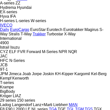
A-series
ZZ
Hydrema
Hyundai
EX-series
Hyva
IFA
H-series
L-series
W-series
IVECO
Daily
EuroCargo
EuroStar
Eurotech
Eurotrakker
Magirus
S-
Way
Stralis
T-Way
Trakker
Turbostar
X-Way
International
4900
Istrail
Isuzu
CYZ
ELF
FVR
Forward
M-Series
NPR
NQR
JAC
HFC
N-Series
JCB
9T-1
JPM
Jimeca
Joab
Jorpe
Joskin
KH-Kipper
Kargomil
Kel-Berg
Kempf
Kenworth
T-series
Krampe
BigBody
Kröger
LIAZ
29 series
150 series
Ladog
Langendorf
Lanz+Marti
Liebherr
MAN
F8
F90
L2000
LE
NL series
TGA
TGE
TGL
TGM
TGS
TGX