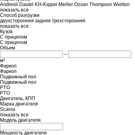
Andreoli
Dautel
KH-Kipper
Meiller
Ozsan
Thompson
Wielton
показать все
Способ разгрузки
двухсторонняя
задняя
трехсторонняя
показать все
Кузов
С прицепом
С прицепом
Объем
–
м³
Фаркоп
Фаркоп
Подвижный пол
Подвижный пол
PTO
PTO
Двигатель, КПП
Марка двигателя
Scania
показать все
Модель двигателя
Мощность двигателя