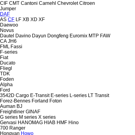
CIF
CMT
Cantoni
Carnehl
Chevrolet
Citroen
Jumper
DAF
AS
CF
LF
XB
XD
XF
Daewoo
Novus
Dautel
Davino
Dayun
Dongfeng
Euromix MTP
FAW
CA
JH6
FML
Fassi
F-series
Fiat
Ducato
Fliegl
TDK
Foden
Alpha
Ford
3542D
Cargo
E-Transit
E-series
L-series
LT
Transit
Forez-Bennes
Forland
Foton
Auman
BJ
Freightliner
GINAF
G series
M series
X series
Gervasi
HANOMAG
HIAB
HMF
Hino
700
Ranger
Hongyan
Howo