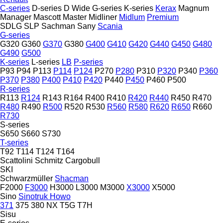
C-series
D-series
D Wide
G-series
K-series
Kerax
Magnum
Manager
Mascott
Master
Midliner
Midlum
Premium
SDLG
SLP
Sachman
Sany
Scania
G-series
G320
G360
G370
G380
G400
G410
G420
G440
G450
G480
G490
G500
K-series
L-series
LB
P-series
P93
P94
P113
P114
P124
P270
P280
P310
P320
P340
P360
P370
P380
P400
P410
P420
P440
P450
P460
P500
R-series
R113
R124
R143
R164
R400
R410
R420
R440
R450
R470
R480
R490
R500
R520
R530
R560
R580
R620
R650
R660
R730
S-series
S650
S660
S730
T-series
T92
T114
T124
T164
Scattolini
Schmitz Cargobull
SKI
Schwarzmüller
Shacman
F2000
F3000
H3000
L3000
M3000
X3000
X5000
Sino
Sinotruk Howo
371
375
380
NX
T5G
T7H
Sisu