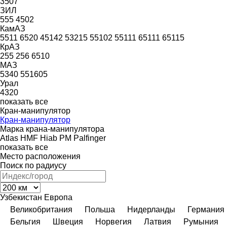
3507
ЗИЛ
555
4502
КамАЗ
5511
6520
45142
53215
55102
55111
65111
65115
КрАЗ
255
256
6510
МАЗ
5340
551605
Урал
4320
показать все
Кран-манипулятор
Кран-манипулятор
Марка крана-манипулятора
Atlas
HMF
Hiab
PM
Palfinger
показать все
Место расположения
Поиск по радиусу
Узбекистан
Европа
Великобритания
Польша
Нидерланды
Германия
Бельгия
Швеция
Норвегия
Латвия
Румыния