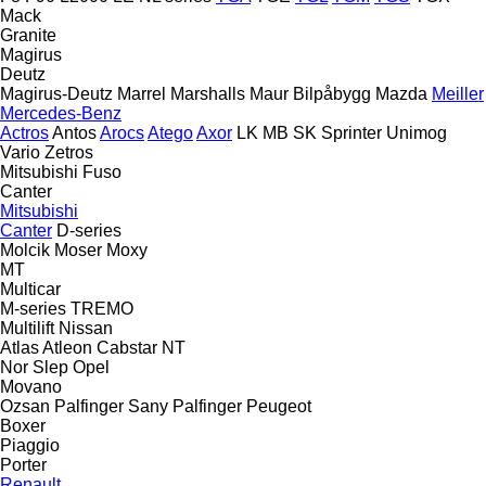
Mack
Granite
Magirus
Deutz
Magirus-Deutz
Marrel
Marshalls
Maur Bilpåbygg
Mazda
Meiller
Mercedes-Benz
Actros
Antos
Arocs
Atego
Axor
LK
MB
SK
Sprinter
Unimog
Vario
Zetros
Mitsubishi Fuso
Canter
Mitsubishi
Canter
D-series
Molcik
Moser
Moxy
MT
Multicar
M-series
TREMO
Multilift
Nissan
Atlas
Atleon
Cabstar
NT
Nor Slep
Opel
Movano
Ozsan
Palfinger Sany
Palfinger
Peugeot
Boxer
Piaggio
Porter
Renault