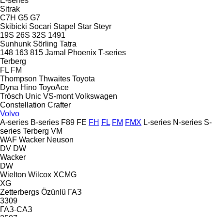
E-series
Sitrak
C7H
G5
G7
Skibicki
Socari
Stapel
Star
Steyr
19S
26S
32S
1491
Sunhunk
Sörling
Tatra
148
163
815
Jamal
Phoenix
T-series
Terberg
FL
FM
Thompson
Thwaites
Toyota
Dyna
Hino
ToyoAce
Trösch
Unic
VS-mont
Volkswagen
Constellation
Crafter
Volvo
A-series
B-series
F89
FE
FH
FL
FM
FMX
L-series
N-series
S-
series
Terberg
VM
WAF
Wacker Neuson
DV
DW
Wacker
DW
Wielton
Wilcox
XCMG
XG
Zetterbergs
Özünlü
ГАЗ
3309
ГАЗ-САЗ