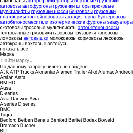
самосвалы
авторефрижераторы
бортовые грузовики
автовозы
автофургоны
грузовики шторы
крюковые
мультилифты
грузовики шасси
бензовозы
грузовики
платформы
контейнеровозы
автоцистерны
бункеровозы
автобетоносмесители
изотермические фургоны
эвакуаторы
скотовозы
тросовые мультилифты
автобетононасосы
тентованные грузовики
газовозы
грузовики коневозы
ломовозы
автовышки
молоковозы
кормовозы
лесовозы
автокраны
вахтовые автобусы
показать все
Марка
По данному запросу ничего не найдено
AJK
ATP Trucks
Akmanlar
Alamen Trailer
Alkè
Alumac
Andreoli
Arslan
Astra
BM
HD
Ausa
D-series
Avia Daewoo
Avia
A series
D series
BMC
Tugra
Bedford
Beiben
Benalu
Benford
Berliet
Bodex
Boweld
Bremach
Bucher
BU