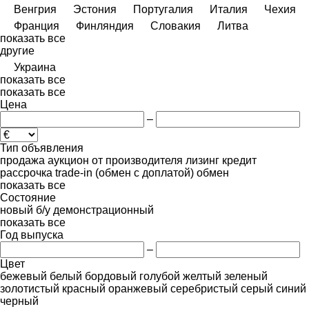
Венгрия
Эстония
Португалия
Италия
Чехия
Франция
Финляндия
Словакия
Литва
показать все
другие
Украина
показать все
показать все
Цена
–
Тип объявления
продажа
аукцион
от производителя
лизинг
кредит
рассрочка
trade-in (обмен с доплатой)
обмен
показать все
Состояние
новый
б/у
демонстрационный
показать все
Год выпуска
–
Цвет
бежевый
белый
бордовый
голубой
желтый
зеленый
золотистый
красный
оранжевый
серебристый
серый
синий
черный