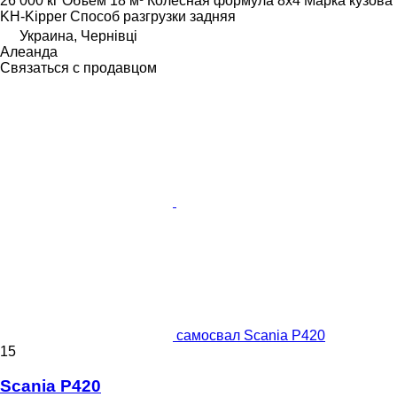
26 000 кг
Объем
18 м³
Колесная формула
8x4
Марка кузова
KH-Kipper
Способ разгрузки
задняя
Украина, Чернівці
Алеанда
Связаться с продавцом
самосвал Scania P420
15
Scania P420