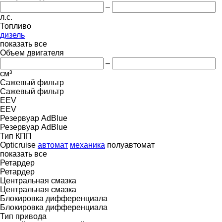
–
л.с.
Топливо
дизель
показать все
Объем двигателя
–
см³
Сажевый фильтр
Сажевый фильтр
EEV
EEV
Резервуар AdBlue
Резервуар AdBlue
Тип КПП
Opticruise
автомат
механика
полуавтомат
показать все
Ретардер
Ретардер
Центральная смазка
Центральная смазка
Блокировка дифференциала
Блокировка дифференциала
Тип привода