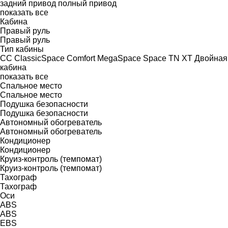
задний привод
полный привод
показать все
Кабина
Правый руль
Правый руль
Тип кабины
CC
ClassicSpace
Comfort
MegaSpace
Space
TN
XT
Двойная
кабина
показать все
Спальное место
Спальное место
Подушка безопасности
Подушка безопасности
Автономный обогреватель
Автономный обогреватель
Кондиционер
Кондиционер
Круиз-контроль (темпомат)
Круиз-контроль (темпомат)
Тахограф
Тахограф
Оси
ABS
ABS
EBS