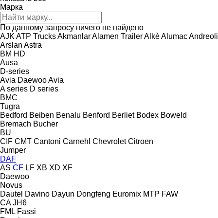
Марка
По данному запросу ничего не найдено
AJK
ATP Trucks
Akmanlar
Alamen Trailer
Alkè
Alumac
Andreoli
Arslan
Astra
BM
HD
Ausa
D-series
Avia Daewoo
Avia
A series
D series
BMC
Tugra
Bedford
Beiben
Benalu
Benford
Berliet
Bodex
Boweld
Bremach
Bucher
BU
CIF
CMT
Cantoni
Carnehl
Chevrolet
Citroen
Jumper
DAF
AS
CF
LF
XB
XD
XF
Daewoo
Novus
Dautel
Davino
Dayun
Dongfeng
Euromix MTP
FAW
CA
JH6
FML
Fassi