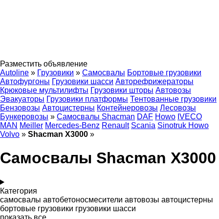
Разместить объявление
Autoline
»
Грузовики
»
Самосвалы
Бортовые грузовики
Автофургоны
Грузовики шасси
Авторефрижераторы
Крюковые мультилифты
Грузовики шторы
Автовозы
Эвакуаторы
Грузовики платформы
Тентованные грузовики
Бензовозы
Автоцистерны
Контейнеровозы
Лесовозы
Бункеровозы
»
Самосвалы Shacman
DAF
Howo
IVECO
MAN
Meiller
Mercedes-Benz
Renault
Scania
Sinotruk Howo
Volvo
»
Shacman X3000
»
Самосвалы Shacman X3000
Категория
самосвалы
автобетоносмесители
автовозы
автоцистерны
бортовые грузовики
грузовики шасси
показать все