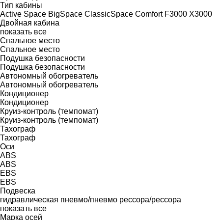
Тип кабины
Active Space
BigSpace
ClassicSpace
Comfort
F3000
X3000
Двойная кабина
показать все
Спальное место
Спальное место
Подушка безопасности
Подушка безопасности
Автономный обогреватель
Автономный обогреватель
Кондиционер
Кондиционер
Круиз-контроль (темпомат)
Круиз-контроль (темпомат)
Тахограф
Тахограф
Оси
ABS
ABS
EBS
EBS
Подвеска
гидравлическая
пневмо/пневмо
рессора/рессора
показать все
Марка осей