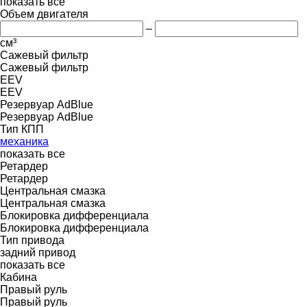
показать все
Объем двигателя
–
см³
Сажевый фильтр
Сажевый фильтр
EEV
EEV
Резервуар AdBlue
Резервуар AdBlue
Тип КПП
механика
показать все
Ретардер
Ретардер
Центральная смазка
Центральная смазка
Блокировка дифференциала
Блокировка дифференциала
Тип привода
задний привод
показать все
Кабина
Правый руль
Правый руль