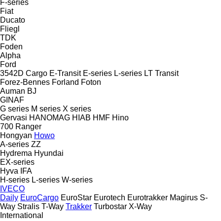
F-series
Fiat
Ducato
Fliegl
TDK
Foden
Alpha
Ford
3542D
Cargo
E-Transit
E-series
L-series
LT
Transit
Forez-Bennes
Forland
Foton
Auman
BJ
GINAF
G series
M series
X series
Gervasi
HANOMAG
HIAB
HMF
Hino
700
Ranger
Hongyan
Howo
A-series
ZZ
Hydrema
Hyundai
EX-series
Hyva
IFA
H-series
L-series
W-series
IVECO
Daily
EuroCargo
EuroStar
Eurotech
Eurotrakker
Magirus
S-
Way
Stralis
T-Way
Trakker
Turbostar
X-Way
International