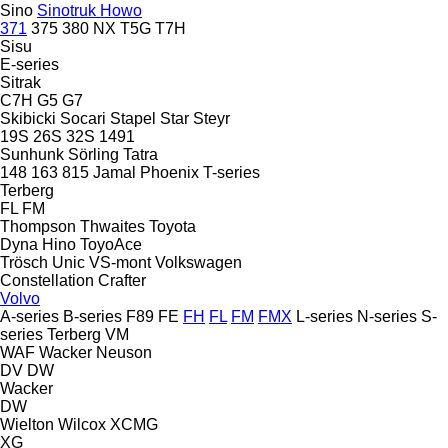
Sino
Sinotruk Howo
371
375
380
NX
T5G
T7H
Sisu
E-series
Sitrak
C7H
G5
G7
Skibicki
Socari
Stapel
Star
Steyr
19S
26S
32S
1491
Sunhunk
Sörling
Tatra
148
163
815
Jamal
Phoenix
T-series
Terberg
FL
FM
Thompson
Thwaites
Toyota
Dyna
Hino
ToyoAce
Trösch
Unic
VS-mont
Volkswagen
Constellation
Crafter
Volvo
A-series
B-series
F89
FE
FH
FL
FM
FMX
L-series
N-series
S-
series
Terberg
VM
WAF
Wacker Neuson
DV
DW
Wacker
DW
Wielton
Wilcox
XCMG
XG