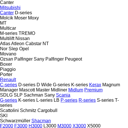
Canter
Mitsubishi
Canter
D-series
Molcik
Moser
Moxy
MT
Multicar
M-series
TREMO
Multilift
Nissan
Atlas
Atleon
Cabstar
NT
Nor Slep
Opel
Movano
Ozsan
Palfinger Sany
Palfinger
Peugeot
Boxer
Piaggio
Porter
Renault
C-series
D-series
D Wide
G-series
K-series
Kerax
Magnum
Manager
Mascott
Master
Midliner
Midlum
Premium
SDLG
SLP
Sachman
Sany
Scania
G-series
K-series
L-series
LB
P-series
R-series
S-series
T-
series
Scattolini
Schmitz Cargobull
SKI
Schwarzmüller
Shacman
F2000
F3000
H3000
L3000
M3000
X3000
X5000