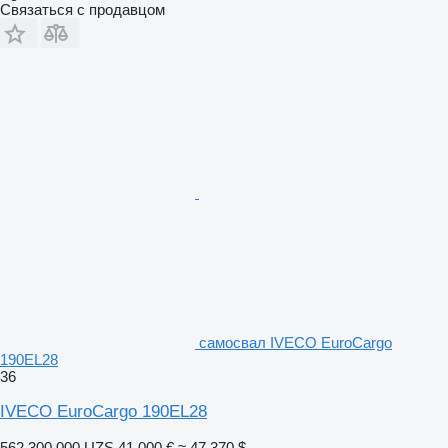
Связаться с продавцом
самосвал IVECO EuroCargo
190EL28
36
IVECO EuroCargo 190EL28
562 300 000 UZS
41 000 €
≈ 47 370 $