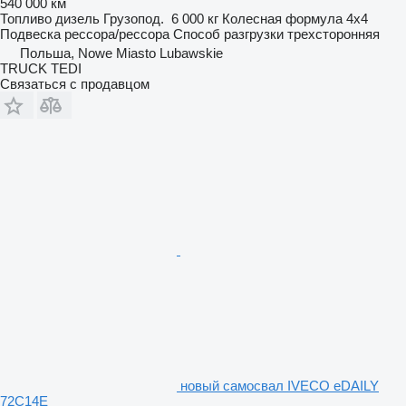
540 000 км
Топливо
дизель
Грузопод.
6 000 кг
Колесная формула
4x4
Подвеска
рессора/рессора
Способ разгрузки
трехсторонняя
Польша, Nowe Miasto Lubawskie
TRUCK TEDI
Связаться с продавцом
новый самосвал IVECO eDAILY
72C14E