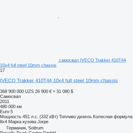
самосвал IVECO Trakker 410T44
10x4 full steel 10mm chassis
17
IVECO Trakker 410T44 10x4 full steel 10mm chassis
368 900 000 UZS
26 900 €
≈ 31 080 $
Самосвал
2011
480 000 км
Euro 5
Мощность
451 л.с. (332 кВт)
Топливо
дизель
Колесная формула
8x4
Марка кузова
Jorpe
Германия, Sottrum
Pawel‘s Truck Center GmbH