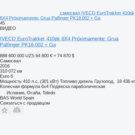
самосвал IVECO EuroTrakker 410pk
6X4 Próximamente: Grua Palfinger PK18.002 + Ga
45
ВИДЕО
IVECO EuroTrakker 410pk 6X4 Próximamente: Grua
Palfinger PK18.002 + Ga
888 600 000 UZS
64 800 €
≈ 74 870 $
Самосвал
2016
310 072 км
Euro 6
Мощность
410 л.с. (301 кВт)
Топливо
дизель
Грузопод.
18 436 кг
Колесная формула
6x4
Подвеска
параболическая
Испания, Ocaña, Toledo
BAS World Spain
Связаться с продавцом