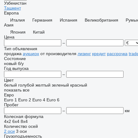
Узбекистан
Ташкент
Европа
Италия
Германия
Испания
Великобритания
Румы
Азия
Япония
Китай
Цена
–
Тип объявления
продажа
аукцион
от производителя
лизинг
кредит
рассрочка
trad
Состояние
новый
б/у
Год выпуска
–
Цвет
белый
голубой
желтый
зеленый
красный
показать все
Евро
Euro 1
Euro 2
Euro 4
Euro 6
Пробег
–
км
Колесная формула
4x2
6x4
8x4
Количество осей
2 оси
3 оси
Грузоподъемность