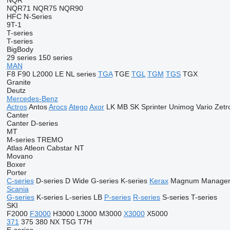
NQR
NQR71
NQR75
NQR90
HFC
N-Series
9T-1
T-series
T-series
BigBody
29 series
150 series
MAN
F8
F90
L2000
LE
NL series
TGA
TGE
TGL
TGM
TGS
TGX
Granite
Deutz
Mercedes-Benz
Actros
Antos
Arocs
Atego
Axor
LK
MB
SK
Sprinter
Unimog
Vario
Zetr
Canter
Canter
D-series
MT
M-series
TREMO
Atlas
Atleon
Cabstar
NT
Movano
Boxer
Porter
C-series
D-series
D Wide
G-series
K-series
Kerax
Magnum
Manage
Scania
G-series
K-series
L-series
LB
P-series
R-series
S-series
T-series
SKI
F2000
F3000
H3000
L3000
M3000
X3000
X5000
371
375
380
NX
T5G
T7H