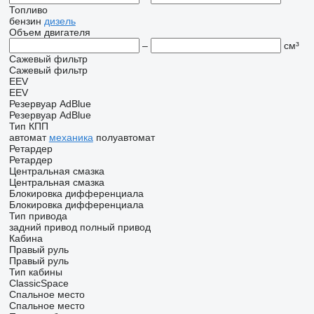
Топливо
бензин
дизель
Объем двигателя
–
см³
Сажевый фильтр
Сажевый фильтр
EEV
EEV
Резервуар AdBlue
Резервуар AdBlue
Тип КПП
автомат
механика
полуавтомат
Ретардер
Ретардер
Центральная смазка
Центральная смазка
Блокировка дифференциала
Блокировка дифференциала
Тип привода
задний привод
полный привод
Кабина
Правый руль
Правый руль
Тип кабины
ClassicSpace
Спальное место
Спальное место