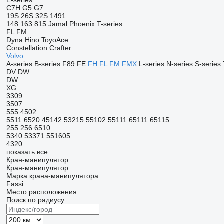
E-series
C7H
G5
G7
19S
26S
32S
1491
148
163
815
Jamal
Phoenix
T-series
FL
FM
Dyna
Hino
ToyoAce
Constellation
Crafter
Volvo
A-series
B-series
F89
FE
FH
FL
FM
FMX
L-series
N-series
S-series
DV
DW
DW
XG
3309
3507
555
4502
5511
6520
45142
53215
55102
55111
65111
65115
255
256
6510
5340
53371
551605
4320
показать все
Кран-манипулятор
Кран-манипулятор
Марка крана-манипулятора
Fassi
Место расположения
Поиск по радиусу