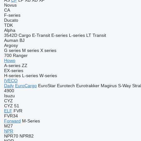
AS
CF
LF
XB
XD
XF
Novus
CA
F-series
Ducato
TDK
Alpha
3542D
Cargo
E-Transit
E-series
L-series
LT
Transit
Auman
BJ
Argosy
G series
M series
X series
700
Ranger
Howo
A-series
ZZ
EX-series
H-series
L-series
W-series
IVECO
Daily
EuroCargo
EuroStar
Eurotech
Eurotrakker
Magirus
S-Way
Stral
4900
Isuzu
CYZ
CYZ 51
ELF
FVR
FVR34
Forward
M-Series
M27
NPR
NPR70
NPR82