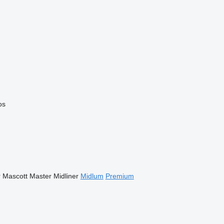
os
r
Mascott
Master
Midliner
Midlum
Premium