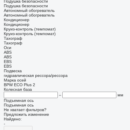
Подушка безопасности
Подушка безопасности
Автономный обогреватель
Автономный обогреватель
Кондиционер
Кондиционер
Круиз-контроль (темпомат)
Круиз-контроль (темпомат)
Тахограф
Тахограф
Оси
ABS
ABS
EBS
EBS
Подвеска
гидравлическая
рессора/рессора
Марка осей
BPW ECO Plus 2
Колесная база
–
мм
Подъемная ось
Подъемная ось
Не хватает фильтров?
Предложить изменение
Найдено:
-