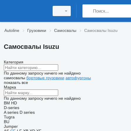
Autoline
Грузовики
Самосвалы
Самосвалы Isuzu
Самосвалы Isuzu
Категория
По данному запросу ничего не найдено
самосвалы
бортовые грузовики
автофургоны
показать все
Марка
По данному запросу ничего не найдено
BM
HD
D-series
A series
D series
Tugra
BU
Jumper