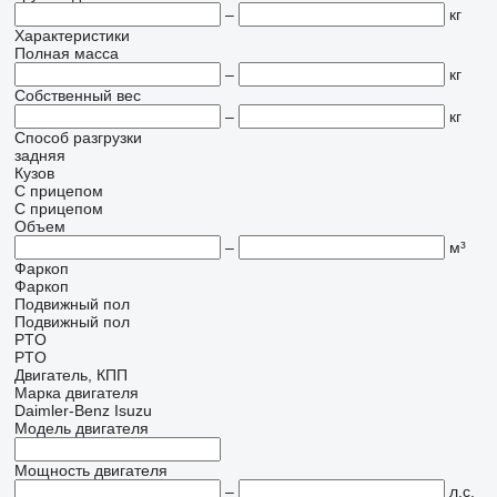
–
кг
Характеристики
Полная масса
–
кг
Собственный вес
–
кг
Способ разгрузки
задняя
Кузов
С прицепом
С прицепом
Объем
–
м³
Фаркоп
Фаркоп
Подвижный пол
Подвижный пол
PTO
PTO
Двигатель, КПП
Марка двигателя
Daimler-Benz
Isuzu
Модель двигателя
Мощность двигателя
–
л.с.