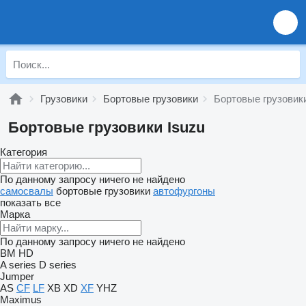
Грузовики
Бортовые грузовики
Бортовые грузовики
Бортовые грузовики Isuzu
Категория
По данному запросу ничего не найдено
самосвалы
бортовые грузовики
автофургоны
показать все
Марка
По данному запросу ничего не найдено
BM
HD
A series
D series
Jumper
AS
CF
LF
XB
XD
XF
YHZ
Maximus