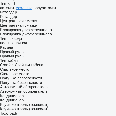
Тип КПП
автомат
механика
полуавтомат
Ретардер
Ретардер
Центральная смазка
Центральная смазка
Блокировка дифференциала
Блокировка дифференциала
Тип привода
полный привод
Кабина
Правый руль
Правый руль
Тип кабины
Comfort
Двойная кабина
Спальное место
Спальное место
Подушка безопасности
Подушка безопасности
Автономный обогреватель
Автономный обогреватель
Кондиционер
Кондиционер
Круиз-контроль (темпомат)
Круиз-контроль (темпомат)
Тахограф