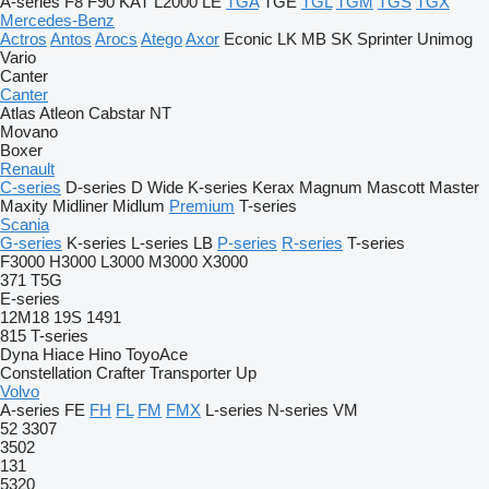
A-series
F8
F90
KAT
L2000
LE
TGA
TGE
TGL
TGM
TGS
TGX
Mercedes-Benz
Actros
Antos
Arocs
Atego
Axor
Econic
LK
MB
SK
Sprinter
Unimog
Vario
Canter
Canter
Atlas
Atleon
Cabstar
NT
Movano
Boxer
Renault
C-series
D-series
D Wide
K-series
Kerax
Magnum
Mascott
Master
Maxity
Midliner
Midlum
Premium
T-series
Scania
G-series
K-series
L-series
LB
P-series
R-series
T-series
F3000
H3000
L3000
M3000
X3000
371
T5G
E-series
12M18
19S
1491
815
T-series
Dyna
Hiace
Hino
ToyoAce
Constellation
Crafter
Transporter
Up
Volvo
A-series
FE
FH
FL
FM
FMX
L-series
N-series
VM
52
3307
3502
131
5320