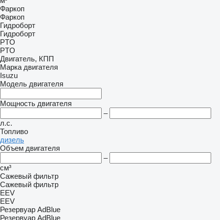
м³
Фаркоп
Фаркоп
Гидроборт
Гидроборт
PTO
PTO
Двигатель, КПП
Марка двигателя
Isuzu
Модель двигателя
Мощность двигателя
–
л.с.
Топливо
дизель
Объем двигателя
–
см³
Сажевый фильтр
Сажевый фильтр
EEV
EEV
Резервуар AdBlue
Резервуар AdBlue