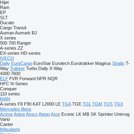
Hijet
Ram
EP
SLT
Ducato
Cargo
Transit
Auman
Aumark
BJ
X series
500
700
Ranger
A-series
ZZ
EX-series
HD-series
IVECO
Daily
EuroCargo
EuroStar
Eurotech
Eurotrakker
Magirus
Stralis
T-
Way
Trakker
Turbo Daily
X-Way
4300
7600
ELF
FVR
Forward
NPR
NQR
HFC
N-Series
Conquer
110 series
MAN
A-series
F8
F90
KAT
L2000
LE
TGA
TGE
TGL
TGM
TGS
TGX
Mercedes-Benz
Actros
Antos
Arocs
Atego
Axor
Econic
LK
MB
SK
Sprinter
Unimog
Vario
Canter
Mitsubishi