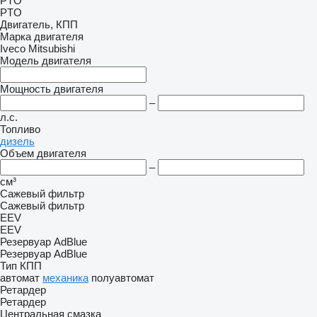
PTO
PTO
Двигатель, КПП
Марка двигателя
Iveco
Mitsubishi
Модель двигателя
Мощность двигателя
–
л.с.
Топливо
дизель
Объем двигателя
–
см³
Сажевый фильтр
Сажевый фильтр
EEV
EEV
Резервуар AdBlue
Резервуар AdBlue
Тип КПП
автомат
механика
полуавтомат
Ретардер
Ретардер
Центральная смазка