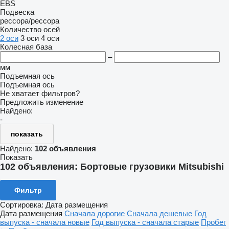
EBS
Подвеска
рессора/рессора
Количество осей
2 оси
3 оси
4 оси
Колесная база
–
мм
Подъемная ось
Подъемная ось
Не хватает фильтров?
Предложить изменение
Найдено:
-
показать
Найдено:
102 объявления
Показать
102 объявления:
Бортовые грузовики Mitsubishi
Фильтр
Сортировка
:
Дата размещения
Дата размещения
Сначала дорогие
Сначала дешевые
Год
выпуска - сначала новые
Год выпуска - сначала старые
Пробег