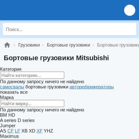
Грузовики
Бортовые грузовики
Бортовые грузовики
Бортовые грузовики Mitsubishi
Категория
По данному запросу ничего не найдено
самосвалы
бортовые грузовики
авторефрижераторы
показать все
Марка
По данному запросу ничего не найдено
BM
HD
A series
D series
Jumper
AS
CF
LF
XB
XD
XF
YHZ
Maximus