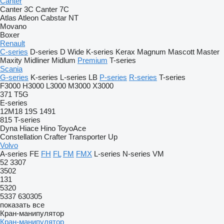
Canter
Canter 3C
Canter 7C
Atlas
Atleon
Cabstar
NT
Movano
Boxer
Renault
C-series
D-series
D Wide
K-series
Kerax
Magnum
Mascott
Master
Maxity
Midliner
Midlum
Premium
T-series
Scania
G-series
K-series
L-series
LB
P-series
R-series
T-series
F3000
H3000
L3000
M3000
X3000
371
T5G
E-series
12M18
19S
1491
815
T-series
Dyna
Hiace
Hino
ToyoAce
Constellation
Crafter
Transporter
Up
Volvo
A-series
FE
FH
FL
FM
FMX
L-series
N-series
VM
52
3307
3502
131
5320
5337
630305
показать все
Кран-манипулятор
Кран-манипулятор