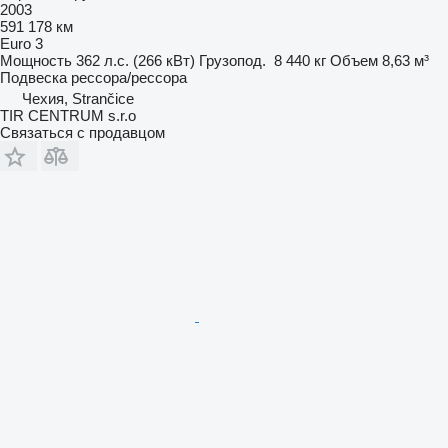
2003
591 178 км
Euro 3
Мощность
362 л.с. (266 кВт)
Грузопод.
8 440 кг
Объем
8,63 м³
Подвеска
рессора/рессора
Чехия, Strančice
TIR CENTRUM s.r.o
Связаться с продавцом