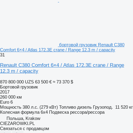
бортовой грузовик Renault C380
Comfort 6×4 / Atlas 172.3E crane / Range 12.3 m / capacity
31
Renault C380 Comfort 6×4 / Atlas 172.3E crane / Range
12.3 m / capacity
870 800 000 UZS
63 500 €
≈ 73 370 $
Бортовой грузовик
2017
260 000 км
Euro 6
Мощность
380 л.с. (279 кВт)
Топливо
дизель
Грузопод.
11 520 кг
Колесная формула
6x4
Подвеска
рессора/рессора
Польша, Krakow
CIEZAROWKI.PL
Связаться с продавцом