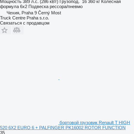
Мощность
389 л.с. (286 кВт)
Грузопод.
16 360 кг
Колесная
формула
6x2
Подвеска
рессора/пневмо
Чехия, Praha 9 Černý Most
Truck Centre Praha s.r.o.
Связаться с продавцом
бортовой грузовик Renault T HIGH
520 6X2 EURO 6 + PALFINGER PK16002 ROTOR FUNCTION
35