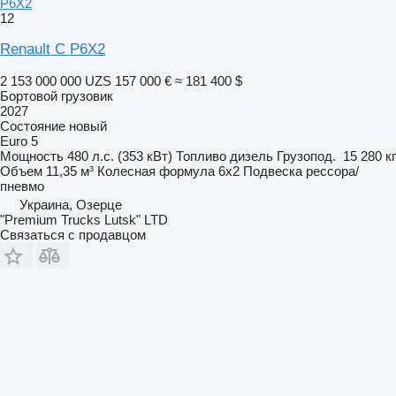
P6X2
12
Renault C P6X2
2 153 000 000 UZS
157 000 €
≈ 181 400 $
Бортовой грузовик
2027
Состояние
новый
Euro 5
Мощность
480 л.с. (353 кВт)
Топливо
дизель
Грузопод.
15 280 кг
Объем
11,35 м³
Колесная формула
6x2
Подвеска
рессора/
пневмо
Украина, Озерце
"Premium Trucks Lutsk" LTD
Связаться с продавцом