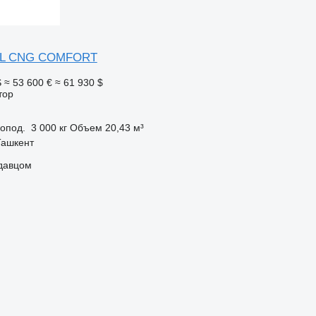
2 L CNG COMFORT
S
≈ 53 600 €
≈ 61 930 $
тор
зопод.
3 000 кг
Объем
20,43 м³
Ташкент
одавцом