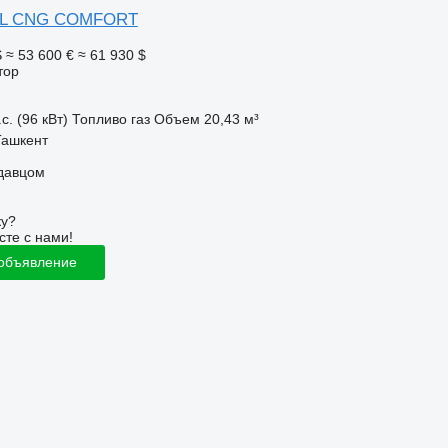
2 L CNG COMFORT
S
≈ 53 600 €
≈ 61 930 $
тор
с. (96 кВт)
Топливо
газ
Объем
20,43 м³
Ташкент
одавцом
ку?
сте с нами!
 объявление