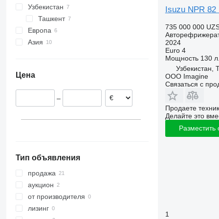
Узбекистан
Isuzu NPR 8
Ташкент
735 000 000 UZ
Европа
Авторефрижера
Азия
Португалия
2024
Euro 4
Великобритания
Япония
Мощность
130 л.
Румыния
Китай
Узбекистан, 
Цена
OOO Imagine
Связаться с пр
–
Продаете техни
Делайте это вме
Разместить
Тип объявления
продажа
аукцион
от производителя
лизинг
1