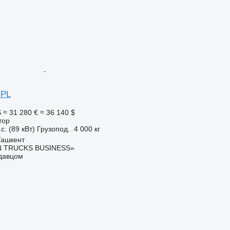
 PL
S
≈ 31 280 €
≈ 36 140 $
тор
с. (89 кВт)
Грузопод.
4 000 кг
Ташкент
 TRUCKS BUSINESS»
одавцом