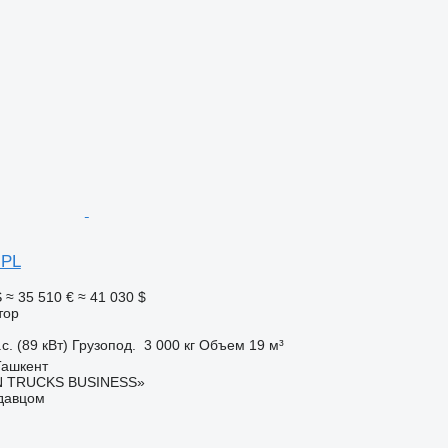
 PL
S
≈ 35 510 €
≈ 41 030 $
тор
с. (89 кВт)
Грузопод.
3 000 кг
Объем
19 м³
Ташкент
 TRUCKS BUSINESS»
одавцом