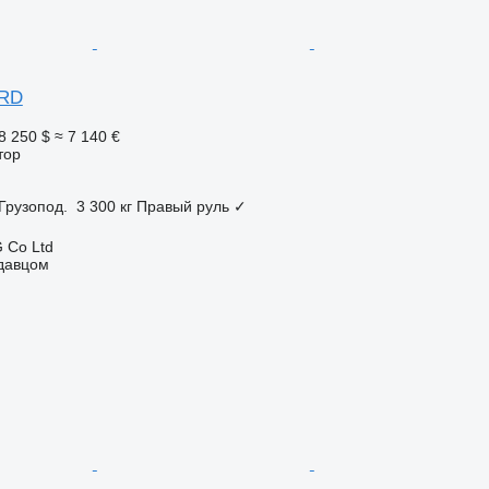
ARD
8 250 $
≈ 7 140 €
тор
Грузопод.
3 300 кг
Правый руль
✓
 Co Ltd
одавцом