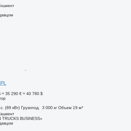
Тошкент
одавцом
 PL
S
≈ 35 290 €
≈ 40 780 $
тор
с. (89 кВт)
Грузопод.
3 000 кг
Объем
19 м³
Ташкент
 TRUCKS BUSINESS»
одавцом