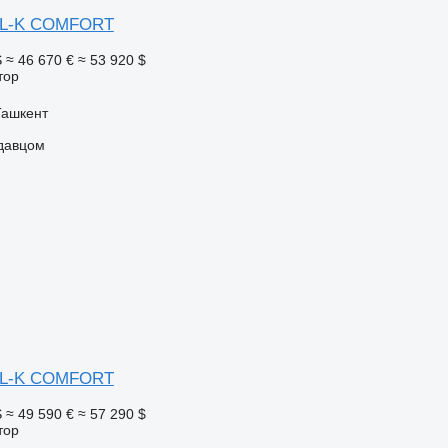
5 L-K COMFORT
S
≈ 46 670 €
≈ 53 920 $
тор
Ташкент
одавцом
5 L-K COMFORT
S
≈ 49 590 €
≈ 57 290 $
тор