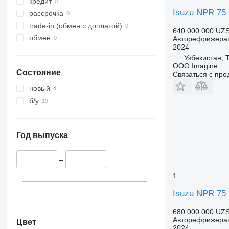
кредит
Isuzu NPR 7
рассрочка
trade-in (обмен с доплатой)
640 000 000 UZ
обмен
Авторефрижера
2024
Узбекистан, 
OOO Imagine
Состояние
Связаться с пр
новый
б/у
Год выпуска
–
1
Isuzu NPR 7
680 000 000 UZ
Авторефрижера
Цвет
2024