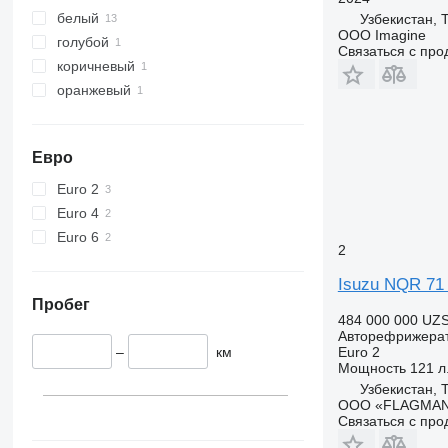
белый
Узбекистан, 
OOO Imagine
голубой
Связаться с пр
коричневый
оранжевый
Евро
Euro 2
Euro 4
Euro 6
2
Isuzu NQR 71
Пробег
484 000 000 UZ
Авторефрижера
–
км
Euro 2
Мощность
121 л.
Узбекистан, 
ООО «FLAGMAN
Связаться с пр