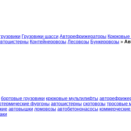
грузовики
Грузовики шасси
Авторефрижераторы
Крюковые
втоцистерны
Контейнеровозы
Лесовозы
Бункеровозы
»
Ав
бортовые грузовики
крюковые мультилифты
авторефриже
отермические фургоны
автоцистерны
скотовозы
тросовые 
ские
автовышки
ломовозы
автобетононасосы
коммерческие
аки