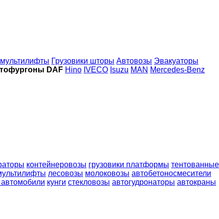
 мультилифты
Грузовики шторы
Автовозы
Эвакуаторы
тофургоны DAF
Hino
IVECO
Isuzu
MAN
Mercedes-Benz
раторы
контейнеровозы
грузовики платформы
тентованные
мультилифты
лесовозы
молоковозы
автобетоносмесители
 автомобили
кунги
стекловозы
автогудронаторы
автокраны