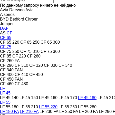
По данному запросу ничего не найдено
Avia Daewoo
Avia
A series
BYD
Bedford
Citroen
Jumper
DAF
AS
CF
CF 65
CF 65 220
CF 65 250
CF 65 300
CF 75
CF 75 250
CF 75 310
CF 75 360
CF 85
CF 220
CF 260
CF 260 FA
CF 290
CF 310
CF 320
CF 330
CF 340
CF 340 FAN
CF 400
CF 410
CF 450
CF 450 FAN
CF 460
CF 480
LF
LF 45
LF 45 140
LF 45 150
LF 45 160
LF 45 170
LF 45 180
LF 45 21
LF 55
LF 55 180
LF 55 210
LF 55 220
LF 55 250
LF 55 280
LF 180 FA
LF 210 FA
LF 230 FA
LF 250 FA
LF 260 FA
LF 290 