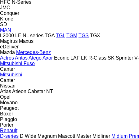
HFC
N-Series
JMC
Conquer
Krone
SD
MAN
L2000
LE
NL series
TGA
TGL
TGM
TGS
TGX
Magirus
Maxus
eDeliver
Mazda
Mercedes-Benz
Actros
Antos
Atego
Axor
Econic
LAF
LK
R-Class
SK
Sprinter
V
Mitsubishi Fuso
Canter
Mitsubishi
Canter
Nissan
Atlas
Atleon
Cabstar
NT
Opel
Movano
Peugeot
Boxer
Piaggio
Porter
Renault
D-series
D Wide
Magnum
Mascott
Master
Midliner
Midlum
Pre