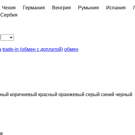
Чехия
Германия
Венгрия
Румыния
Испания
Сербия
а
trade-in (обмен с доплатой)
обмен
еный
коричневый
красный
оранжевый
серый
синий
черный
м