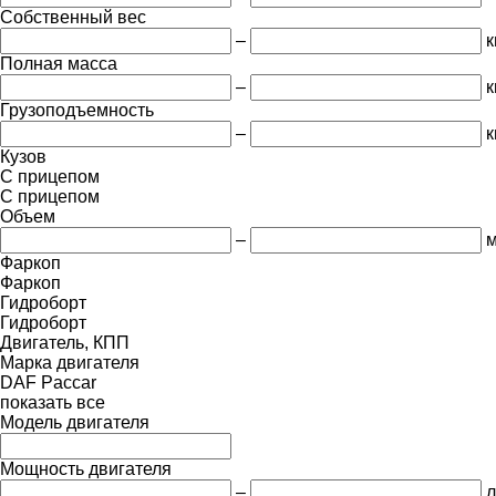
Собственный вес
–
к
Полная масса
–
к
Грузоподъемность
–
к
Кузов
С прицепом
С прицепом
Объем
–
м
Фаркоп
Фаркоп
Гидроборт
Гидроборт
Двигатель, КПП
Марка двигателя
DAF
Paccar
показать все
Модель двигателя
Мощность двигателя
–
л