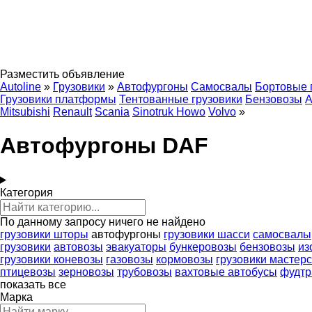
Разместить объявление
Autoline
»
Грузовики
»
Автофургоны
Самосвалы
Бортовые 
Грузовики платформы
Тентованные грузовики
Бензовозы
А
Mitsubishi
Renault
Scania
Sinotruk Howo
Volvo
»
Автофургоны DAF
Категория
По данному запросу ничего не найдено
грузовики шторы
автофургоны
грузовики шасси
самосвалы
грузовики
автовозы
эвакуаторы
бункеровозы
бензовозы
из
грузовики коневозы
газовозы
кормовозы
грузовики мастер
птицевозы
зерновозы
трубовозы
вахтовые автобусы
фудтр
показать все
Марка