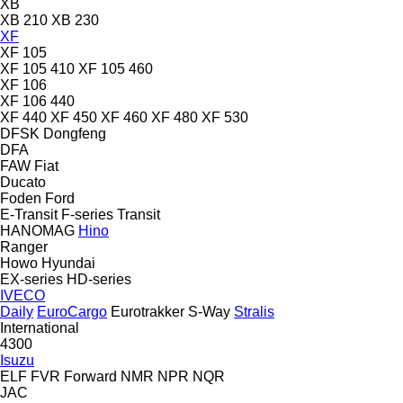
XB
XB 210
XB 230
XF
XF 105
XF 105 410
XF 105 460
XF 106
XF 106 440
XF 440
XF 450
XF 460
XF 480
XF 530
DFSK
Dongfeng
DFA
FAW
Fiat
Ducato
Foden
Ford
E-Transit
F-series
Transit
HANOMAG
Hino
Ranger
Howo
Hyundai
EX-series
HD-series
IVECO
Daily
EuroCargo
Eurotrakker
S-Way
Stralis
International
4300
Isuzu
ELF
FVR
Forward
NMR
NPR
NQR
JAC