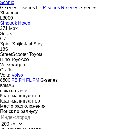
Scania
G-series
L-series
LB
P-series
R-series
S-series
Shacman
L3000
Sinotruk Howo
371
Max
Sitrak
G7
Spier
Spijkstaal
Steyr
18S
StreetScooter
Toyota
Hino
ToyoAce
Volkswagen
Crafter
Volta
Volvo
8500
FE
FH
FL
FM
G-series
КамАЗ
показать все
Кран-манипулятор
Кран-манипулятор
Место расположения
Поиск по радиусу