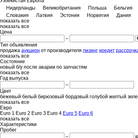
Узбекистан
Европа
Нидерланды
Великобритания
Польша
Бельгия
Словакия
Латвия
Эстония
Норвегия
Дания
показать все
показать все
Цена
–
Тип объявления
продажа
аукцион
от производителя
лизинг
кредит
рассрочк
показать все
Состояние
новый
б/у
после аварии
по запчастям
показать все
Год выпуска
–
Цвет
бежевый
белый
бирюзовый
бордовый
голубой
желтый
зел
показать все
Евро
Euro 1
Euro 2
Euro 3
Euro 4
Euro 5
Euro 6
показать все
Характеристики
Пробег
–
к