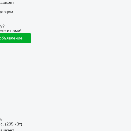
Ташкент
одавцом
ку?
сте с нами!
 объявление
й
с. (295 кВт)
Ташкент