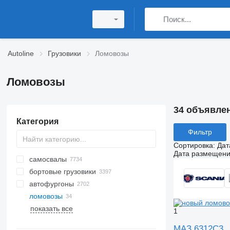
Autoline
Грузовики
Ломовозы
Ломовозы
34 объявле
Категория
Фильтр
Сортировка
:
Дат
Дата размещен
самосвалы
бортовые грузовики
автофургоны
ломовозы
показать все
1
МАЗ 6312C3