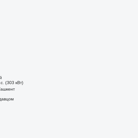
й
с. (303 кВт)
Ташкент
одавцом