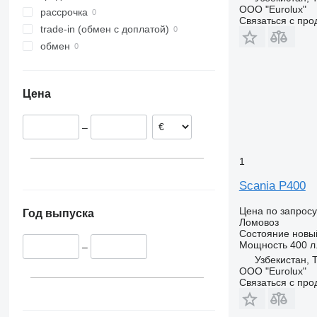
ООО "Eurolux"
Португалия
рассрочка
Связаться с пр
показать все
trade-in (обмен с доплатой)
обмен
Цена
–
1
Scania P400
Цена по запросу
Год выпуска
Ломовоз
Состояние
новы
Мощность
400 л.
–
Узбекистан, 
ООО "Eurolux"
Связаться с пр