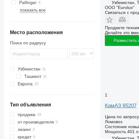
Узбекистан, 
Palfinger
ООО "Eurolux"
показать все
Связаться с пр
Продаете техни
Место расположения
Делайте это вме
Разместить
Поиск по радиусу
Узбекистан
Ташкент
Европа
Нидерланды
1
Германия
Тип объявления
КамАЗ 65207
Венгрия
Чехия
продажа
Цена по запросу
Финляндия
Ломовоз
от производителя
Состояние
новы
Словения
лизинг
Мощность
401 л.
Румыния
кредит
Узбекистан, 