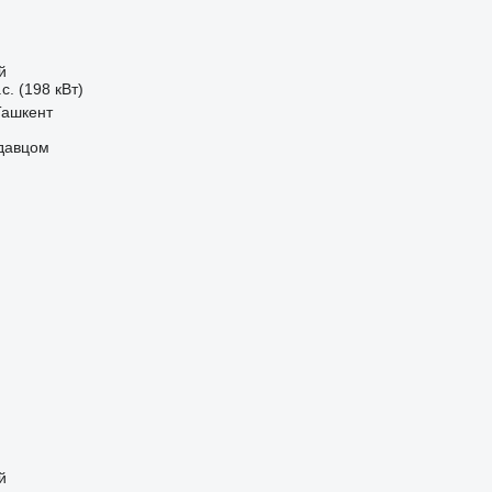
й
с. (198 кВт)
Ташкент
одавцом
й