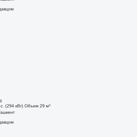
одавцом
й
с. (294 кВт)
Объем
29 м³
Ташкент
одавцом