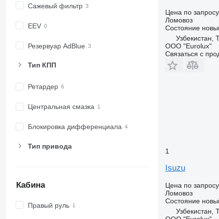
Сажевый фильтр
Цена по запросу
Ломовоз
EEV
Состояние
новы
Узбекистан, 
ООО "Eurolux"
Резервуар AdBlue
Связаться с пр
Тип КПП
Ретардер
Центральная смазка
Блокировка дифференциала
Тип привода
1
Isuzu
Кабина
Цена по запросу
Ломовоз
Состояние
новы
Правый руль
Узбекистан, 
ООО "Eurolux"