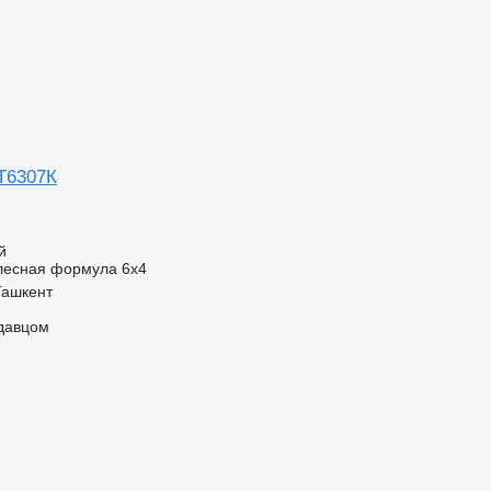
Т6307К
й
лесная формула
6x4
Ташкент
одавцом