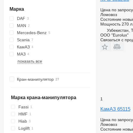
Марка
Цена по запросу
Ломовоз
DAF
Состояние
новы
Мощность
270 л.
MAN
CF
Eurotrakker
Узбекистан, 
Mercedes-Benz
XF
TGL
ООО "Eurolux"
Связаться с пр
Scania
Actros
Premium
КамАЗ
Antos
T-series
G-series
FH
4900
МАЗ
Arocs
P-series
FM
6520
показать все
Atego
R-series
65115
Кран-манипулятор
Марка крана-манипулятора
1
Fassi
КамАЗ 65115
HMF
Цена по запросу
Hiab
Ломовоз
Loglift
Состояние
новы