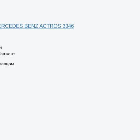
RCEDES BENZ ACTROS 3346
й
Ташкент
одавцом