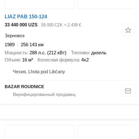
LIAZ PAB 150-124
33 440 000 UZS
59 000 CZK
≈ 2 439 €
Зерновоз
1989
256 143 км
Мощность
288 л.с. (212 кВт)
Топливо
дизель
Объем
16 м³
Колесная формула
4x2
Чехия, Lhota pod Libčany
BAZAR ROUDNICE