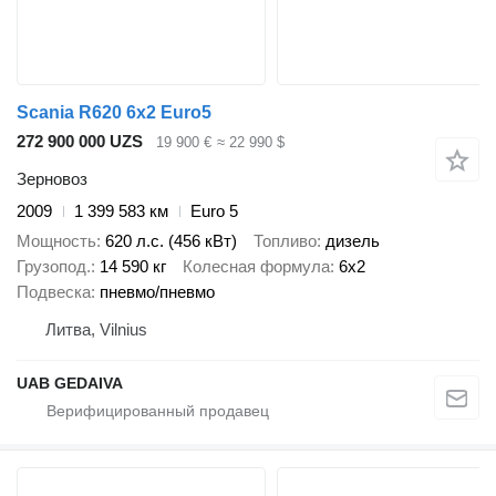
Scania R620 6x2 Euro5
272 900 000 UZS
19 900 €
≈ 22 990 $
Зерновоз
2009
1 399 583 км
Euro 5
Мощность
620 л.с. (456 кВт)
Топливо
дизель
Грузопод.
14 590 кг
Колесная формула
6x2
Подвеска
пневмо/пневмо
Литва, Vilnius
UAB GEDAIVA