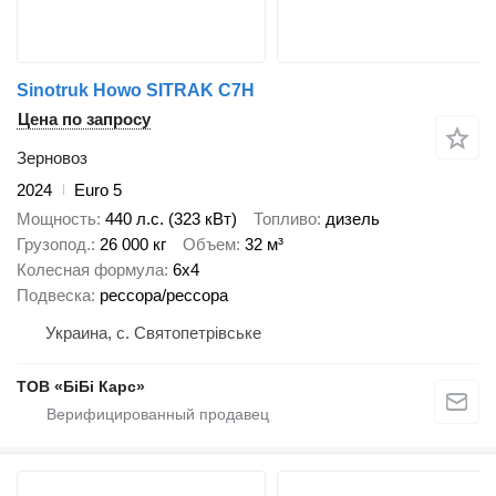
Sinotruk Howo SITRAK C7H
Цена по запросу
Зерновоз
2024
Euro 5
Мощность
440 л.с. (323 кВт)
Топливо
дизель
Грузопод.
26 000 кг
Объем
32 м³
Колесная формула
6x4
Подвеска
рессора/рессора
Украина, с. Святопетрівське
ТОВ «БіБі Карс»