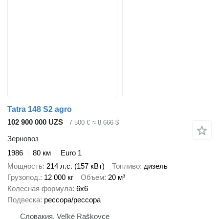
Tatra 148 S2 agro
102 900 000 UZS
7 500 €
≈ 8 666 $
Зерновоз
1986
80 км
Euro 1
Мощность
214 л.с. (157 кВт)
Топливо
дизель
Грузопод.
12 000 кг
Объем
20 м³
Колесная формула
6x6
Подвеска
рессора/рессора
Словакия, Veľké Raškovce