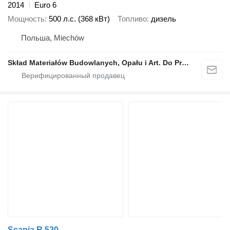
2014
Euro 6
Мощность
500 л.с. (368 кВт)
Топливо
дизель
Польша, Miechów
Skład Materiałów Budowlanych, Opału i Art. Do Produkcji Rolnej, Stanisław Dróżdż
Scania R 520