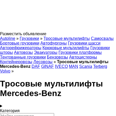
Разместить объявление
Autoline
»
Грузовики
»
Тросовые мультилифты
Самосвалы
Бортовые грузовики
Автофургоны
Грузовики шасси
Авторефрижераторы
Крюковые мультилифты
Грузовики
шторы
Автовозы
Эвакуаторы
Грузовики платформы
Тентованные грузовики
Бензовозы
Автоцистерны
Контейнеровозы
Лесовозы
»
Тросовые мультилифты
Mercedes-Benz
DAF
GINAF
IVECO
MAN
Scania
Terberg
Volvo
»
Тросовые мультилифты
Mercedes-Benz
Категория