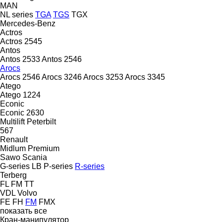
MAN
NL series
TGA
TGS
TGX
Mercedes-Benz
Actros
Actros 2545
Antos
Antos 2533
Antos 2546
Arocs
Arocs 2546
Arocs 3246
Arocs 3253
Arocs 3345
Atego
Atego 1224
Econic
Econic 2630
Multilift
Peterbilt
567
Renault
Midlum
Premium
Sawo
Scania
G-series
LB
P-series
R-series
Terberg
FL
FM
TT
VDL
Volvo
FE
FH
FM
FMX
показать все
Кран-манипулятор