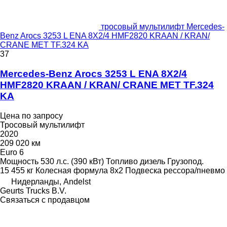
тросовый мультилифт Mercedes-
Benz Arocs 3253 L ENA 8X2/4 HMF2820 KRAAN / KRAN/
CRANE MET TF.324 KA
37
Mercedes-Benz Arocs 3253 L ENA 8X2/4
HMF2820 KRAAN / KRAN/ CRANE MET TF.324
KA
Цена по запросу
Тросовый мультилифт
2020
209 020 км
Euro 6
Мощность
530 л.с. (390 кВт)
Топливо
дизель
Грузопод.
15 455 кг
Колесная формула
8x2
Подвеска
рессора/пневмо
Нидерланды, Andelst
Geurts Trucks B.V.
Связаться с продавцом