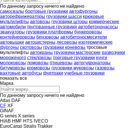
По данному запросу ничего не найдено
самосвалы
бортовые грузовики
автофургоны
авторефрижераторы
грузовики шасси
крюковые
мультилифты
автовозы
грузовики шторы
коммерческие
автомобили
тентованные грузовики
автобетононасосы
эвакуаторы
грузовики платформы
бункеровозы
контейнеровозы
бензовозы
автобетоносмесители
автовышки
автоцистерны
лесовозы
изотермические
фургоны
скотовозы
грузовики коневозы
тросовые
мультилифты
автокраны
грузовики мастерские
развозчики
мороженого
стекловозы
торговые грузовики
кунги
молоковозы
ломовозы
птицевозы
автогудронаторы
битумовозы
кормовозы
грузовики муковозы
газовозы
вахтовые автобусы
фудтраки
учебные грузовики
показать все
Марка
По данному запросу ничего не найдено
Atlas
DAF
CF
XF
GINAF
G series
X series
HIAB
HMF
HTS
IVECO
EuroCargo
Stralis
Trakker