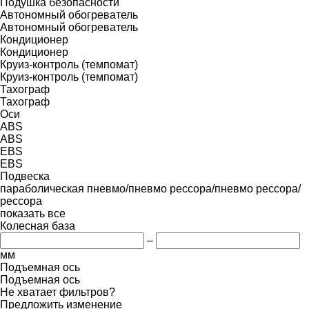
Подушка безопасности
Автономный обогреватель
Автономный обогреватель
Кондиционер
Кондиционер
Круиз-контроль (темпомат)
Круиз-контроль (темпомат)
Тахограф
Тахограф
Оси
ABS
ABS
EBS
EBS
Подвеска
параболическая
пневмо/пневмо
рессора/пневмо
рессора/
рессора
показать все
Колесная база
–
мм
Подъемная ось
Подъемная ось
Не хватает фильтров?
Предложить изменение