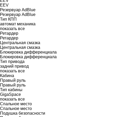
EEV
EEV
Резервуар AdBlue
Резервуар AdBlue
Тип КПП
автомат
механика
показать все
Ретардер
Ретардер
Центральная смазка
Центральная смазка
Блокировка дифференциала
Блокировка дифференциала
Тип привода
задний привод
показать все
Кабина
Правый руль
Правый руль
Тип кабины
GigaSpace
показать все
Спальное место
Спальное место
Подушка безопасности