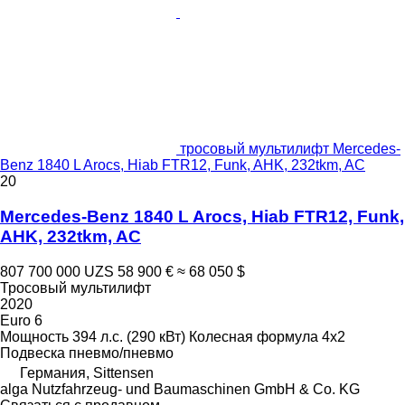
тросовый мультилифт Mercedes-
Benz 1840 L Arocs, Hiab FTR12, Funk, AHK, 232tkm, AC
20
Mercedes-Benz 1840 L Arocs, Hiab FTR12, Funk,
AHK, 232tkm, AC
807 700 000 UZS
58 900 €
≈ 68 050 $
Тросовый мультилифт
2020
Euro 6
Мощность
394 л.с. (290 кВт)
Колесная формула
4x2
Подвеска
пневмо/пневмо
Германия, Sittensen
alga Nutzfahrzeug- und Baumaschinen GmbH & Co. KG