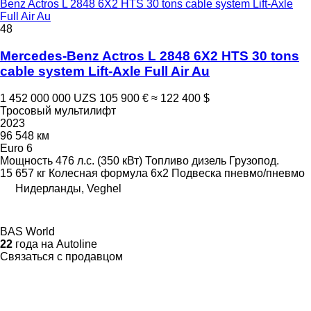
Benz Actros L 2848 6X2 HTS 30 tons cable system Lift-Axle
Full Air Au
48
Mercedes-Benz Actros L 2848 6X2 HTS 30 tons
cable system Lift-Axle Full Air Au
1 452 000 000 UZS
105 900 €
≈ 122 400 $
Тросовый мультилифт
2023
96 548 км
Euro 6
Мощность
476 л.с. (350 кВт)
Топливо
дизель
Грузопод.
15 657 кг
Колесная формула
6x2
Подвеска
пневмо/пневмо
Нидерланды, Veghel
BAS World
22
года на Autoline
Связаться с продавцом