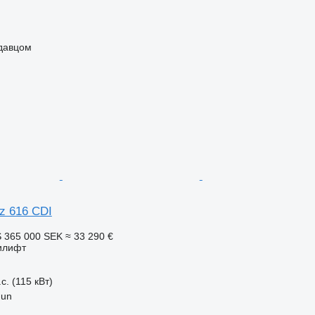
одавцом
z 616 CDI
S
365 000 SEK
≈ 33 290 €
илифт
с. (115 кВт)
gun