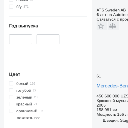
б/у
ATS Sweden AB
6
лет на Autoline
Связаться с пр
Год выпуска
–
Цвет
61
белый
Mercedes-Ben
голубой
456 600 000 UZ
зеленый
Крюковой мульт
красный
2005
158 981 км
оранжевый
Мощность
156 л.
показать все
Швеция, Stu