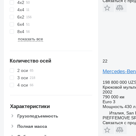
Связаться с пр
4x2
4x4
6x2
6x4
8x4
показать все
Количество осей
22
2 оси
Mercedes-Be
3 оси
198 800 000 UZ
4 оси
Крюковой мульт
2002
790 000 км
Euro 3
Характеристики
Мощность
430 л.
Италия, San 
Грузоподъемность
PIEFFEMOVE S
Связаться с пр
Полная масса