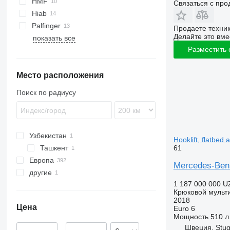
HMF
Связаться с пр
Unimog
Actros 2558
Arocs 3243
Atego 1823
Axor 2636
Hiab
eActros
Actros 2641
Arocs 3248
Atego 2628
Axor 3240
Palfinger
Продаете техни
Actros 2643
Arocs 3251
Axor 3540
eActros 300
Делайте это вме
показать все
Actros 2644
Arocs 3253
Разместить
Actros 2645
Arocs 3348
Actros 2646
Arocs 3643
Место расположения
Actros 2648
Arocs 4148
Поиск по радиусу
Actros 2653
Actros 2745
Actros 3241
Actros 3244
Узбекистан
Hooklift, flatbed 
Actros 3248
61
Ташкент
Actros 4144
Европа
Mercedes-Benz 
другие
Германия
1 187 000 000 U
Нидерланды
Украина
Крюковой мульт
Испания
2018
Цена
Euro 6
Польша
Мощность
510 л.
Чехия
Швеция, Stu