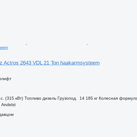
teem
z Actros 2643 VDL 21 Ton haakarmsysteem
илифт
с. (315 кВт)
Топливо
дизель
Грузопод.
14 185 кг
Колесная формул
Andelst
одавцом