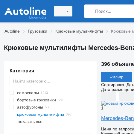
Autoline
Грузовики
Крюковые мультилифты
Крюковые 
Крюковые мультилифты Mercedes-Ben
396 объявл
Категория
Фильтр
Сортировка
:
Дат
Дата размещен
самосвалы
бортовые грузовики
автофургоны
1
крюковые мультилифты
Mercedes-Ben
показать все
Цена по запросу
Крюковой мульт