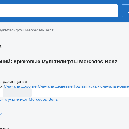
мультилифты Mercedes-Benz
z
ений:
Крюковые мультилифты Mercedes-Benz
а размещения
ия
Сначала дорогие
Сначала дешевые
Год выпуска - сначала новые
z
илифт