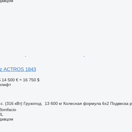
одавцом
nz ACTROS 1843
S
14 500 €
≈ 16 750 $
илифт
с. (316 кВт)
Грузопод.
13 600 кг
Колесная формула
6x2
Подвеска
р
Bonifacio
RL
одавцом