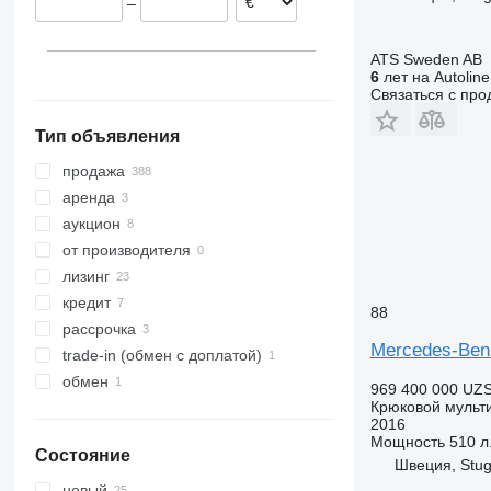
–
Бельгия
Румыния
ATS Sweden AB
Италия
6
лет на Autoline
показать все
Связаться с пр
Тип объявления
продажа
аренда
аукцион
от производителя
лизинг
кредит
88
рассрочка
Mercedes-Ben
trade-in (обмен с доплатой)
обмен
969 400 000 UZ
Крюковой мульт
2016
Мощность
510 л.
Состояние
Швеция, Stu
новый