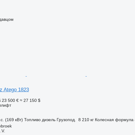
одавцом
z Atego 1823
S
23 500 €
≈ 27 150 $
илифт
с. (169 кВт)
Топливо
дизель
Грузопод.
8 210 кг
Колесная формула
ebroek
.V.