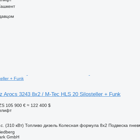
Ташкент
одавцом
eller + Funk
 Arocs 3243 8x2 / M-Tec HLS 20 Silosteller + Funk
ZS
105 900 €
≈ 122 400 $
илифт
с. (310 кВт)
Топливо
дизель
Колесная формула
8x2
Подвеска
пнев
iedberg
ark GmbH