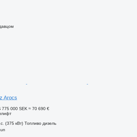
одавцом
z Arocs
S
775 000 SEK
≈ 70 690 €
илифт
с. (375 кВт)
Топливо
дизель
gun