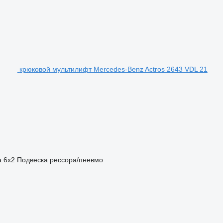
крюковой мультилифт Mercedes-Benz Actros 2643 VDL 21
а
6x2
Подвеска
рессора/пневмо