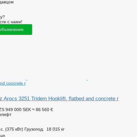
одавцом
ку?
сте с нами!
 объявление
and concrete r
Arocs 3251 Tridem Hooklift, flatbed and concrete r
ZS
949 000 SEK
≈ 86 560 €
илифт
с. (375 кВт)
Грузопод.
18 015 кг
gun