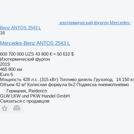
изотермический фургон Mercedes-
Benz ANTOS 2543 L
16
Mercedes-Benz ANTOS 2543 L
600 700 000 UZS
43 800 €
≈ 50 610 $
Изотермический фургон
2019
465 800 км
Euro 6
Мощность
428 л.с. (315 кВт)
Топливо
дизель
Грузопод.
14 150 кг
Объем
42 м³
Колесная формула
6x2
Подвеска
пневмо/пневмо
Германия, Riederich
GLW LKW und PKW Handel GmbH
Связаться с продавцом