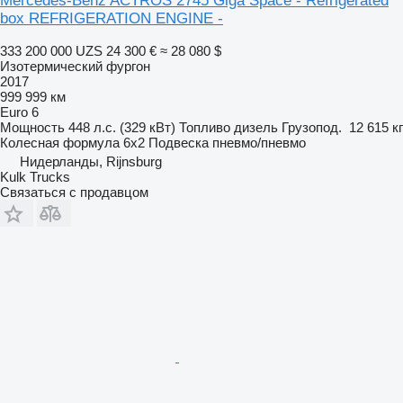
Mercedes-Benz ACTROS 2745 Giga Space - Refrigerated
box REFRIGERATION ENGINE -
333 200 000 UZS
24 300 €
≈ 28 080 $
Изотермический фургон
2017
999 999 км
Euro 6
Мощность
448 л.с. (329 кВт)
Топливо
дизель
Грузопод.
12 615 кг
Колесная формула
6x2
Подвеска
пневмо/пневмо
Нидерланды, Rijnsburg
Kulk Trucks
Связаться с продавцом