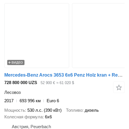
ВИДЕО
Mercedes-Benz Arocs 3653 6x6 Penz Holz kran + Ressenig Holzrungenauflieger aus + прицеп лесовоз
728 800 000 UZS
52 900 €
≈ 61 020 $
Лесовоз
2017
693 996 км
Euro 6
Мощность
530 л.с. (390 кВт)
Топливо
дизель
Колесная формула
6x6
Австрия, Peuerbach