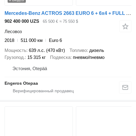
Mercedes-Benz ACTROS 2663 EURO 6 + 6x4 + FULL AIR + RETARDER + LOGLIFT CRANE
902 400 000 UZS
65 500 €
≈ 75 550 $
Лесовоз
2018
511 000 км
Euro 6
Мощность
639 л.с. (470 кВт)
Топливо
дизель
Грузопод.
15 315 кг
Подвеска
пневмо/пневмо
Эстония, Otepää
Engeros Otepaa