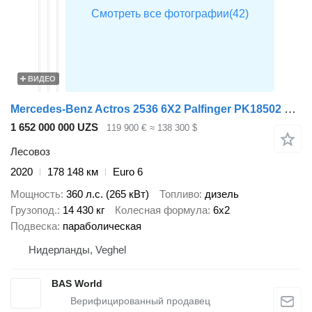
ВИДЕО
Mercedes-Benz Actros 2536 6X2 Palfinger PK18502 SH Kran Crane 6 extensions Lif
1 652 000 000 UZS
119 900 €
≈ 138 300 $
Лесовоз
2020
178 148 км
Euro 6
Мощность
360 л.с. (265 кВт)
Топливо
дизель
Грузопод.
14 430 кг
Колесная формула
6x2
Подвеска
параболическая
Нидерланды, Veghel
BAS World