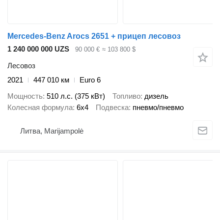
Mercedes-Benz Arocs 2651 + прицеп лесовоз
1 240 000 000 UZS
90 000 €
≈ 103 800 $
Лесовоз
2021
447 010 км
Euro 6
Мощность
510 л.с. (375 кВт)
Топливо
дизель
Колесная формула
6x4
Подвеска
пневмо/пневмо
Литва, Marijampolė