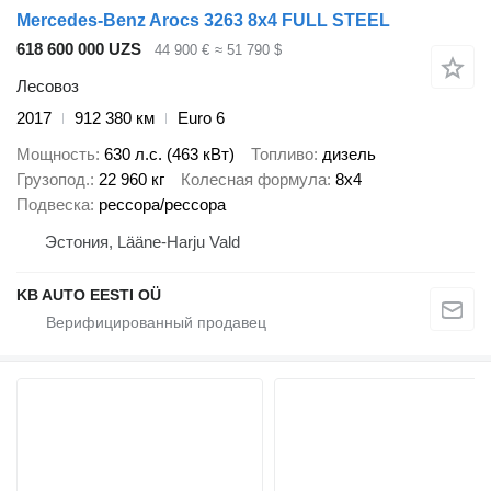
Mercedes-Benz Arocs 3263 8x4 FULL STEEL
618 600 000 UZS
44 900 €
≈ 51 790 $
Лесовоз
2017
912 380 км
Euro 6
Мощность
630 л.с. (463 кВт)
Топливо
дизель
Грузопод.
22 960 кг
Колесная формула
8x4
Подвеска
рессора/рессора
Эстония, Lääne-Harju Vald
KB AUTO EESTI OÜ