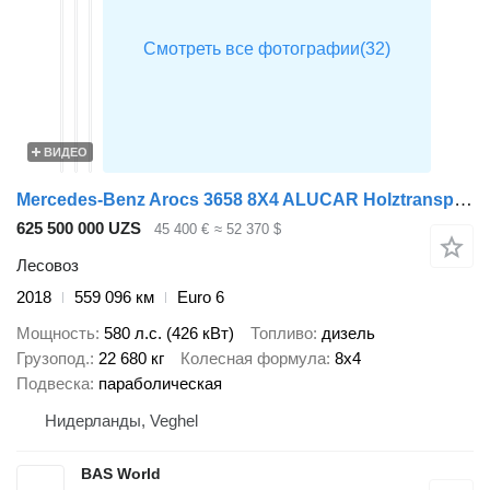
ВИДЕО
Mercedes-Benz Arocs 3658 8X4 ALUCAR Holztransporter Full Steel suspension Big-
625 500 000 UZS
45 400 €
≈ 52 370 $
Лесовоз
2018
559 096 км
Euro 6
Мощность
580 л.с. (426 кВт)
Топливо
дизель
Грузопод.
22 680 кг
Колесная формула
8x4
Подвеска
параболическая
Нидерланды, Veghel
BAS World