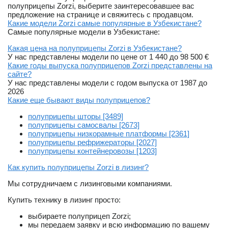
полуприцепы Zorzi, выберите заинтересовавшее вас
предложение на странице и свяжитесь с продавцом.
Какие модели Zorzi самые популярные в Узбекистане?
Самые популярные модели в Узбекистане:
Какая цена на полуприцепы Zorzi в Узбекистане?
У нас представлены модели по цене от 1 440 до 98 500 €
Какие годы выпуска полуприцепов Zorzi представлены на
сайте?
У нас представлены модели с годом выпуска от 1987 до
2026
Какие еще бывают виды полуприцепов?
полуприцепы шторы [3489]
полуприцепы самосвалы [2673]
полуприцепы низкорамные платформы [2361]
полуприцепы рефрижераторы [2027]
полуприцепы контейнеровозы [1203]
Как купить полуприцепы Zorzi в лизинг?
Мы сотрудничаем с лизинговыми компаниями.
Купить технику в лизинг просто:
выбираете полуприцеп Zorzi;
мы передаем заявку и всю информацию по вашему