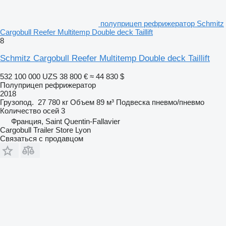
полуприцеп рефрижератор Schmitz
Cargobull Reefer Multitemp Double deck Taillift
8
Schmitz Cargobull Reefer Multitemp Double deck Taillift
532 100 000 UZS
38 800 €
≈ 44 830 $
Полуприцеп рефрижератор
2018
Грузопод.
27 780 кг
Объем
89 м³
Подвеска
пневмо/пневмо
Количество осей
3
Франция, Saint Quentin-Fallavier
Cargobull Trailer Store Lyon
Связаться с продавцом