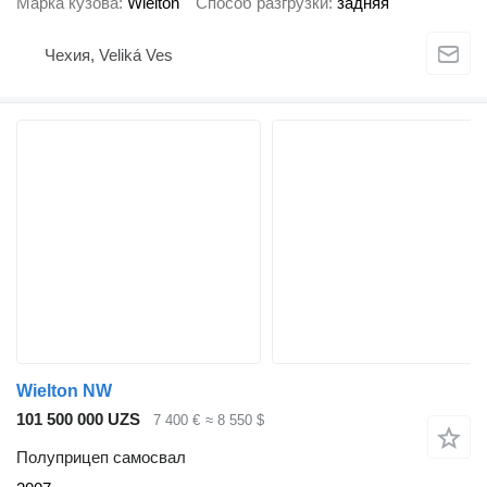
Марка кузова
Wielton
Способ разгрузки
задняя
Чехия, Veliká Ves
Wielton NW
101 500 000 UZS
7 400 €
≈ 8 550 $
Полуприцеп самосвал