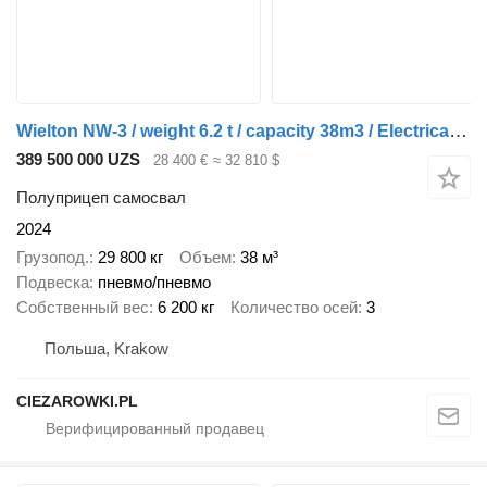
Wielton NW-3 / weight 6.2 t / capacity 38m3 / Electrically folded roof /
389 500 000 UZS
28 400 €
≈ 32 810 $
Полуприцеп самосвал
2024
Грузопод.
29 800 кг
Объем
38 м³
Подвеска
пневмо/пневмо
Собственный вес
6 200 кг
Количество осей
3
Польша, Krakow
CIEZAROWKI.PL