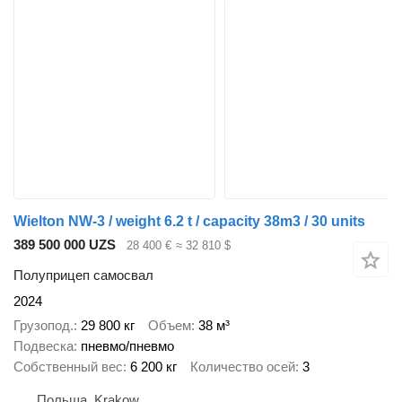
Wielton NW-3 / weight 6.2 t / capacity 38m3 / 30 units
389 500 000 UZS
28 400 €
≈ 32 810 $
Полуприцеп самосвал
2024
Грузопод.
29 800 кг
Объем
38 м³
Подвеска
пневмо/пневмо
Собственный вес
6 200 кг
Количество осей
3
Польша, Krakow