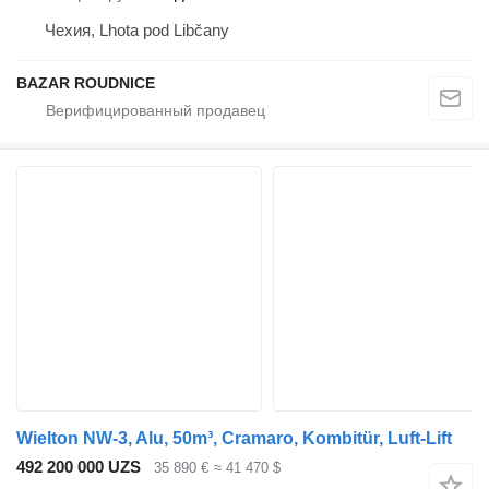
Чехия, Lhota pod Libčany
BAZAR ROUDNICE
Wielton NW-3, Alu, 50m³, Cramaro, Kombitür, Luft-Lift
492 200 000 UZS
35 890 €
≈ 41 470 $