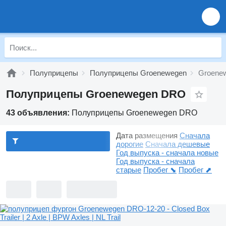
Полуприцепы
Полуприцепы Groenewegen
Groene
Полуприцепы Groenewegen DRO
43 объявления:
Полуприцепы Groenewegen DRO
Дата размещения
Сначала
дорогие
Сначала дешевые
Год выпуска - сначала новые
Год выпуска - сначала
старые
Пробег ⬊
Пробег ⬈