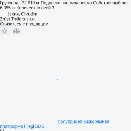
Грузопод.
32 610 кг
Подвеска
пневмо/пневмо
Собственный вес
6 395 кг
Количество осей
3
Чехия, Chrudim
Zrůst Trailers s.r.o.
Связаться с продавцом
полуприцеп низкорамная
платформа Fliegl SDS