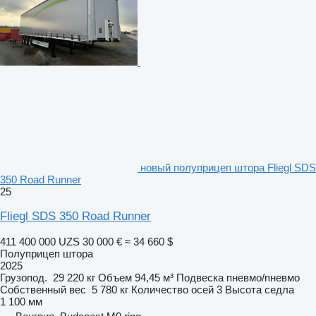
новый полуприцеп штора Fliegl SDS
350 Road Runner
25
Fliegl SDS 350 Road Runner
411 400 000 UZS
30 000 €
≈ 34 660 $
Полуприцеп штора
2025
Грузопод.
29 220 кг
Объем
94,45 м³
Подвеска
пневмо/пневмо
Собственный вес
5 780 кг
Количество осей
3
Высота седла
1 100 мм