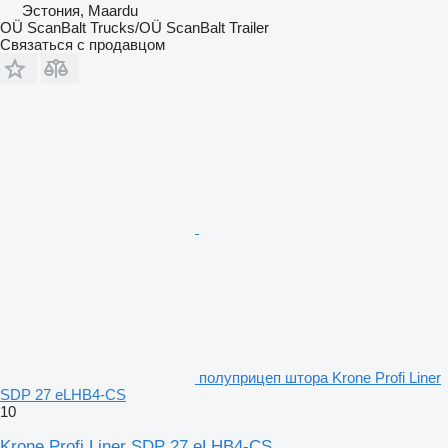
Эстония, Maardu
OÜ ScanBalt Trucks/OÜ ScanBalt Trailer
Связаться с продавцом
полуприцеп штора Krone Profi Liner
SDP 27 eLHB4-CS
10
Krone Profi Liner SDP 27 eLHB4-CS