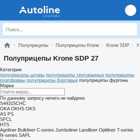
Полуприцепы
Полуприцепы Krone
Krone SDP
K
Полуприцепы Krone SDP 27
Категория
полуприцепы шторы
полуприцепы тентованные
полуприцепы
платформы
полуприцепы бортовые
полуприцепы фургоны
Марка
По данному запросу ничего не найдено
S44315CHC
OKA
OKHS
OKS
AS
PS
SFCL
HTS
Agriliner
Bulkliner
C-series
Jumboliner
Landliner
Optiliner
T-series
N-series
SAPL