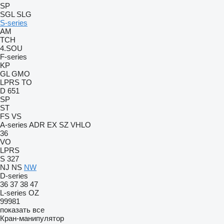
SP
SGL
SLG
S-series
AM
TCH
4.SOU
F-series
KP
GL
GMO
LPRS
TO
D 651
SP
ST
FS
VS
A-series
ADR
EX
SZ
VHLO
36
VO
LPRS
S 327
NJ
NS
NW
D-series
36
37
38
47
L-series
OZ
99981
показать все
Кран-манипулятор