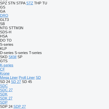
SPZ
STN
STPA
STZ
THP
TU
GS
GA
DRO
GLT3
SB
NTG
STTM3N
SDS-H
HSA
DO
TO
S-series
KLP
D-series
S-series
T-series
SKD
SKM
SP
GTS
K-series
CF
Krone
Mega Liner
Profi Liner
SD
SD 24
SD 27
SD 45
SDC
SDC 27
SDK
SDK 27
SDP
SDP 24
SDP 27