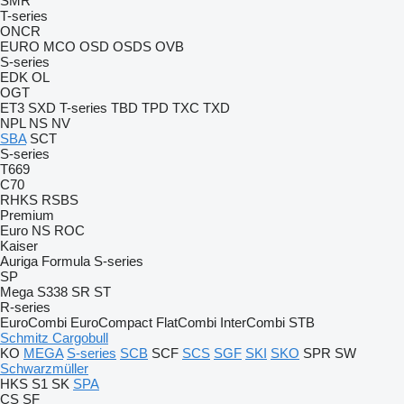
SMR
T-series
ONCR
EURO
MCO
OSD
OSDS
OVB
S-series
EDK
OL
OGT
ET3
SXD
T-series
TBD
TPD
TXC
TXD
NPL
NS
NV
SBA
SCT
S-series
T669
C70
RHKS
RSBS
Premium
Euro
NS
ROC
Kaiser
Auriga
Formula
S-series
SP
Mega
S338
SR
ST
R-series
EuroCombi
EuroCompact
FlatCombi
InterCombi
STB
Schmitz Cargobull
KO
MEGA
S-series
SCB
SCF
SCS
SGF
SKI
SKO
SPR
SW
Schwarzmüller
HKS
S1
SK
SPA
CS
SF