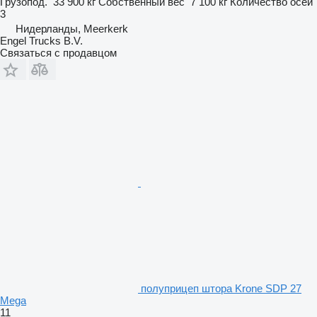
Грузопод.
33 900 кг
Собственный вес
7 100 кг
Количество осей
3
Нидерланды, Meerkerk
Engel Trucks B.V.
Связаться с продавцом
полуприцеп штора Krone SDP 27
Mega
11