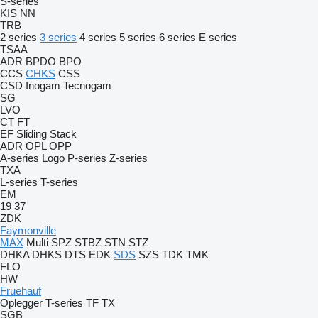
S-series
KIS
NN
TRB
2 series
3 series
4 series
5 series
6 series
E series
TSAA
ADR
BPDO
BPO
CCS
CHKS
CSS
CSD
Inogam
Tecnogam
SG
LVO
CT
FT
EF
Sliding
Stack
ADR
OPL
OPP
A-series
Logo
P-series
Z-series
TXA
L-series
T-series
EM
19
37
ZDK
Faymonville
MAX
Multi
SPZ
STBZ
STN
STZ
DHKA
DHKS
DTS
EDK
SDS
SZS
TDK
TMK
FLO
HW
Fruehauf
Oplegger
T-series
TF
TX
SGB