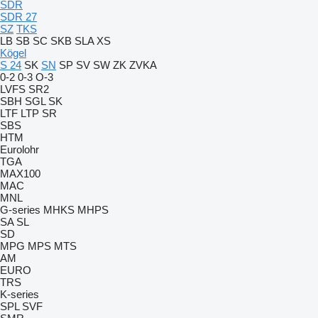
SDR
SDR 27
SZ
TKS
LB
SB
SC
SKB
SLA
XS
Kögel
S 24
SK
SN
SP
SV
SW
ZK
ZVKA
0-2
0-3
O-3
LVFS
SR2
SBH
SGL
SK
LTF
LTP
SR
SBS
HTM
Eurolohr
TGA
MAX100
MAC
MNL
G-series
MHKS
MHPS
SA
SL
SD
MPG
MPS
MTS
AM
EURO
TRS
K-series
SPL
SVF