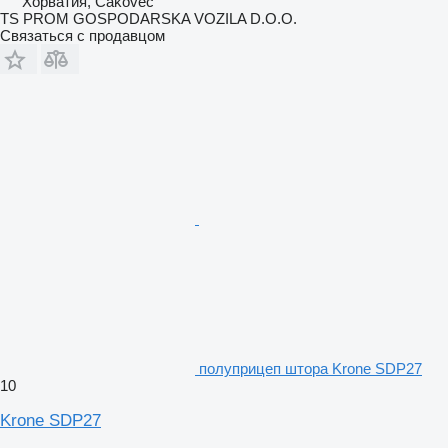
Хорватия, Čakovec
TS PROM GOSPODARSKA VOZILA D.O.O.
Связаться с продавцом
полуприцеп штора Krone SDP27
10
Krone SDP27