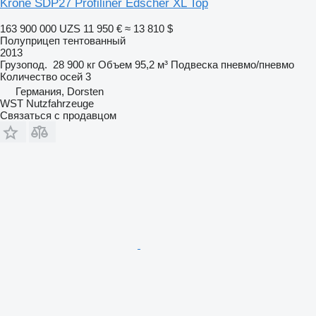
Krone SDP27 Profiliner Edscher XL Top
163 900 000 UZS
11 950 €
≈ 13 810 $
Полуприцеп тентованный
2013
Грузопод.
28 900 кг
Объем
95,2 м³
Подвеска
пневмо/пневмо
Количество осей
3
Германия, Dorsten
WST Nutzfahrzeuge
Связаться с продавцом