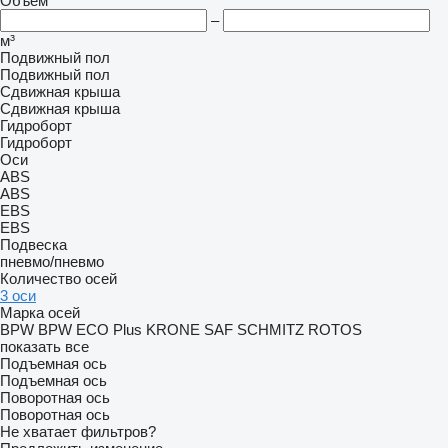
Объем
–
м³
Подвижный пол
Подвижный пол
Сдвижная крыша
Сдвижная крыша
Гидроборт
Гидроборт
Оси
ABS
ABS
EBS
EBS
Подвеска
пневмо/пневмо
Количество осей
3 оси
Марка осей
BPW
BPW ECO Plus
KRONE
SAF
SCHMITZ ROTOS
показать все
Подъемная ось
Подъемная ось
Поворотная ось
Поворотная ось
Не хватает фильтров?