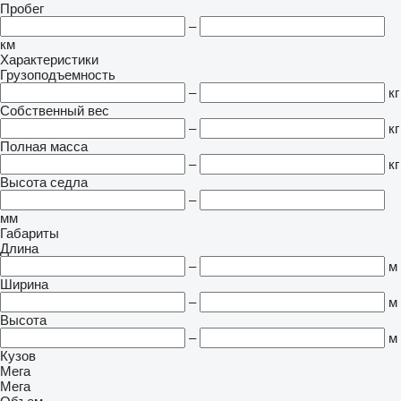
Пробег
–
км
Характеристики
Грузоподъемность
–
кг
Собственный вес
–
кг
Полная масса
–
кг
Высота седла
–
мм
Габариты
Длина
–
м
Ширина
–
м
Высота
–
м
Кузов
Мега
Мега