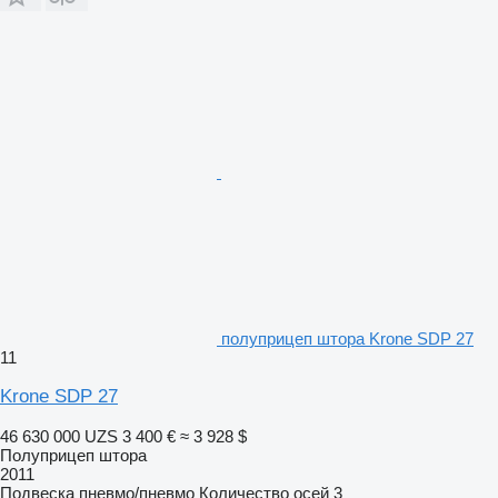
полуприцеп штора Krone SDP 27
11
Krone SDP 27
46 630 000 UZS
3 400 €
≈ 3 928 $
Полуприцеп штора
2011
Подвеска
пневмо/пневмо
Количество осей
3