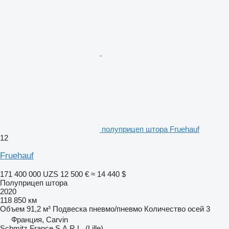
полуприцеп штора Fruehauf
12
Fruehauf
171 400 000 UZS
12 500 €
≈ 14 440 $
Полуприцеп штора
2020
118 850 км
Объем
91,2 м³
Подвеска
пневмо/пневмо
Количество осей
3
Франция, Carvin
Schmitz France S.A.R.L. (Lille)