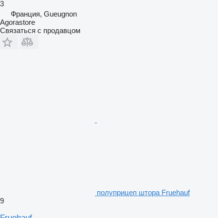
3
Франция, Gueugnon
Agorastore
Связаться с продавцом
полуприцеп штора Fruehauf
9
Fruehauf