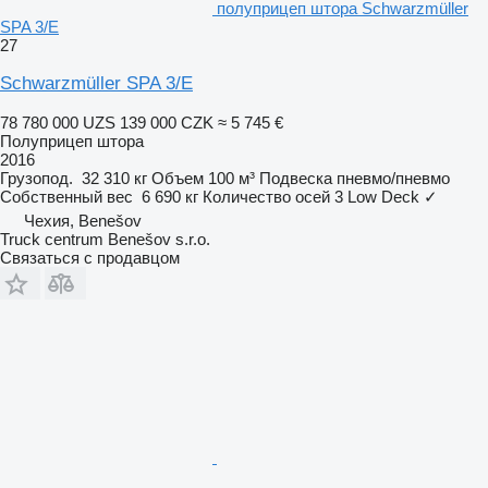
полуприцеп штора Schwarzmüller
SPA 3/E
27
Schwarzmüller SPA 3/E
78 780 000 UZS
139 000 CZK
≈ 5 745 €
Полуприцеп штора
2016
Грузопод.
32 310 кг
Объем
100 м³
Подвеска
пневмо/пневмо
Собственный вес
6 690 кг
Количество осей
3
Low Deck
✓
Чехия, Benešov
Truck centrum Benešov s.r.o.
Связаться с продавцом