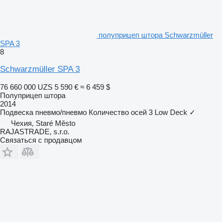
полуприцеп штора Schwarzmüller
SPA 3
8
Schwarzmüller SPA 3
76 660 000 UZS
5 590 €
≈ 6 459 $
Полуприцеп штора
2014
Подвеска
пневмо/пневмо
Количество осей
3
Low Deck
✓
Чехия, Staré Město
RAJASTRADE, s.r.o.
Связаться с продавцом