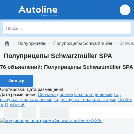
Полуприцепы
Полуприцепы Schwarzmüller
Schwar
Полуприцепы Schwarzmüller SPA
76 объявлений:
Полуприцепы Schwarzmüller SPA
Фильтр
Сортировка
:
Дата размещения
Дата размещения
Сначала дорогие
Сначала дешевые
Год
выпуска - сначала новые
Год выпуска - сначала старые
Пробег
⬊
Пробег ⬈