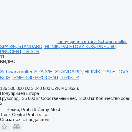
полуприцеп штора Schwarzmüller
SPA 3/E, STANDARD, HLINÍK, PALETOVÝ KOŠ, PNEU 80
PROCENT, TŘÍSTR
11
ВИДЕО
Schwarzmüller SPA 3/E, STANDARD, HLINÍK, PALETOVÝ
KOŠ, PNEU 80 PROCENT, TŘÍSTR
136 500 000 UZS
240 800 CZK
≈ 9 952 €
Полуприцеп штора
Грузопод.
36 000 кг
Собственный вес
3 000 кг
Количество осей
3
Чехия, Praha 9 Černý Most
Truck Centre Praha s.r.o.
Связаться с продавцом