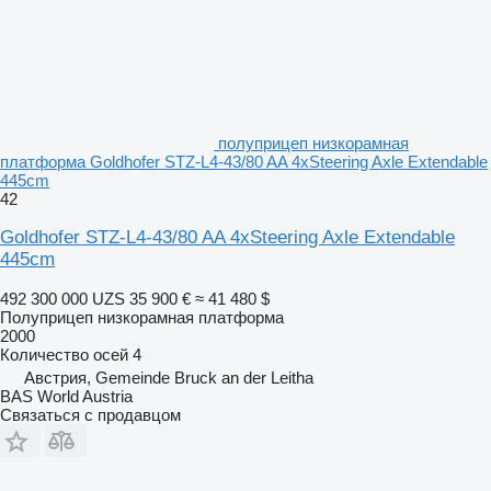
полуприцеп низкорамная
платформа Goldhofer STZ-L4-43/80 AA 4xSteering Axle Extendable
445cm
42
Goldhofer STZ-L4-43/80 AA 4xSteering Axle Extendable
445cm
492 300 000 UZS
35 900 €
≈ 41 480 $
Полуприцеп низкорамная платформа
2000
Количество осей
4
Австрия, Gemeinde Bruck an der Leitha
BAS World Austria
Связаться с продавцом