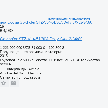
полуприцеп низкорамная
платформа Goldhofer STZ-VL4-51/80A Dolly SX-L2-34/80
15
ВИДЕО
Goldhofer STZ-VL4-51/80A Dolly SX-L2-34/80
1 221 000 000 UZS
89 000 €
≈ 102 800 $
Полуприцеп низкорамная платформа
2015
Грузопод.
52 500 кг
Собственный вес
21 500 кг
Количество
осей
4
Нидерланды, Almelo
Autohandel Gebr. Heinhuis
Связаться с продавцом