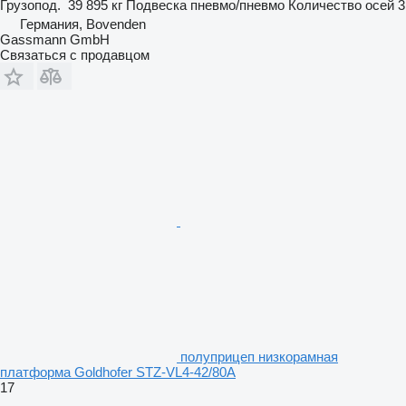
Грузопод.
39 895 кг
Подвеска
пневмо/пневмо
Количество осей
3
Германия, Bovenden
Gassmann GmbH
Связаться с продавцом
полуприцеп низкорамная
платформа Goldhofer STZ-VL4-42/80A
17