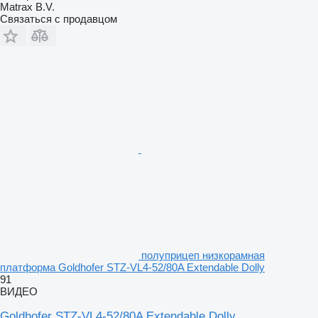
Matrax B.V.
Связаться с продавцом
полуприцеп низкорамная
платформа Goldhofer STZ-VL4-52/80A Extendable Dolly
91
ВИДЕО
Goldhofer STZ-VL4-52/80A Extendable Dolly