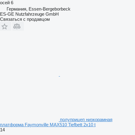
осей
6
Германия, Essen-Bergeborbeck
ES-GE Nutzfahrzeuge GmbH
Связаться с продавцом
полуприцеп низкорамная
платформа Faymonville MAX510 Tiefbett 2x10 t
14