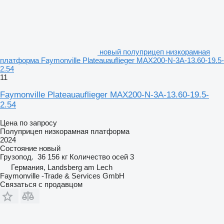
новый полуприцеп низкорамная
платформа Faymonville Plateauauflieger MAX200-N-3A-13.60-19.5-
2.54
11
Faymonville Plateauauflieger MAX200-N-3A-13.60-19.5-
2.54
Цена по запросу
Полуприцеп низкорамная платформа
2024
Состояние
новый
Грузопод.
36 156 кг
Количество осей
3
Германия, Landsberg am Lech
Faymonville -Trade & Services GmbH
Связаться с продавцом