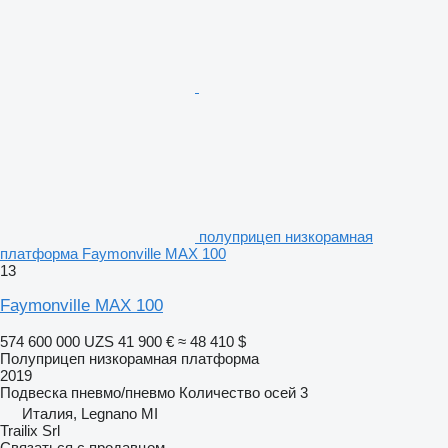
полуприцеп низкорамная
платформа Faymonville MAX 100
13
Faymonville MAX 100
574 600 000 UZS
41 900 €
≈ 48 410 $
Полуприцеп низкорамная платформа
2019
Подвеска
пневмо/пневмо
Количество осей
3
Италия, Legnano MI
Trailix Srl
Связаться с продавцом