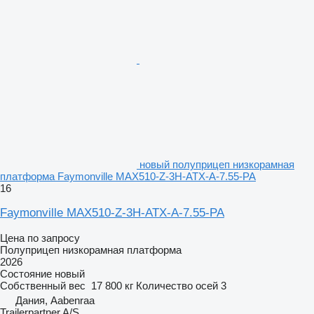
новый полуприцеп низкорамная
платформа Faymonville MAX510-Z-3H-ATX-A-7.55-PA
16
Faymonville MAX510-Z-3H-ATX-A-7.55-PA
Цена по запросу
Полуприцеп низкорамная платформа
2026
Состояние
новый
Собственный вес
17 800 кг
Количество осей
3
Дания, Aabenraa
Trailerpartner A/S