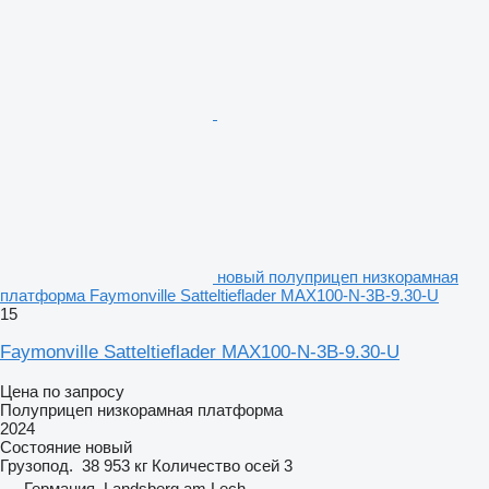
новый полуприцеп низкорамная
платформа Faymonville Satteltieflader MAX100-N-3B-9.30-U
15
Faymonville Satteltieflader MAX100-N-3B-9.30-U
Цена по запросу
Полуприцеп низкорамная платформа
2024
Состояние
новый
Грузопод.
38 953 кг
Количество осей
3
Германия, Landsberg am Lech