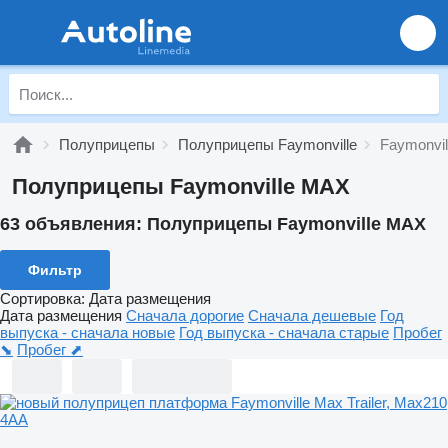
Полуприцепы
Полуприцепы Faymonville
Faymonvi
Полуприцепы Faymonville MAX
63 объявления:
Полуприцепы Faymonville MAX
Фильтр
Сортировка
:
Дата размещения
Дата размещения
Сначала дорогие
Сначала дешевые
Год
выпуска - сначала новые
Год выпуска - сначала старые
Пробег
⬊
Пробег ⬈