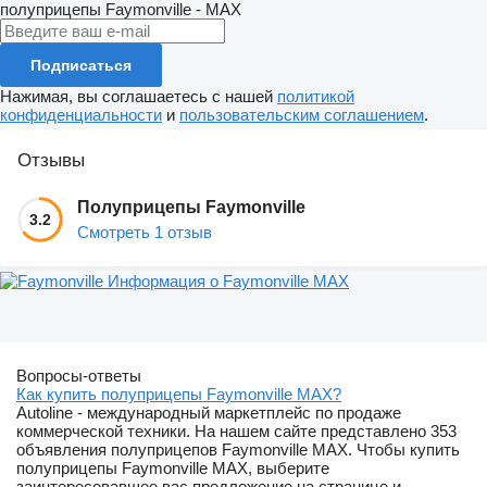
полуприцепы
Faymonville - MAX
Подписаться
Нажимая, вы соглашаетесь с нашей
политикой
конфиденциальности
и
пользовательским соглашением
.
Отзывы
Полуприцепы Faymonville
3.2
Смотреть 1 отзыв
Информация о Faymonville MAX
Вопросы-ответы
Как купить полуприцепы Faymonville MAX?
Autoline - международный маркетплейс по продаже
коммерческой техники. На нашем сайте представлено 353
объявления полуприцепов Faymonville MAX. Чтобы купить
полуприцепы Faymonville MAX, выберите
заинтересовавшее вас предложение на странице и