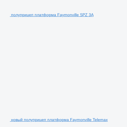
полуприцеп платформа Faymonville SPZ 3A
новый полуприцеп платформа Faymonville Telemax