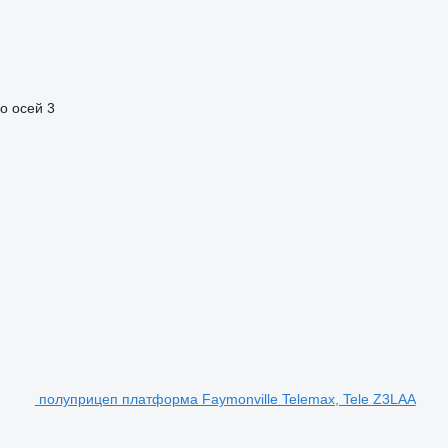
о осей
3
полуприцеп платформа Faymonville Telemax, Tele Z3LAA