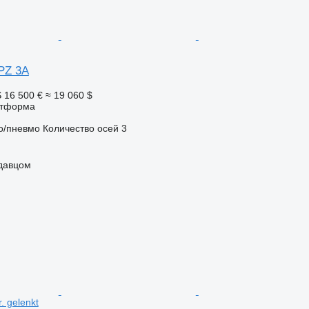
PZ 3A
S
16 500 €
≈ 19 060 $
атформа
о/пневмо
Количество осей
3
одавцом
r. gelenkt