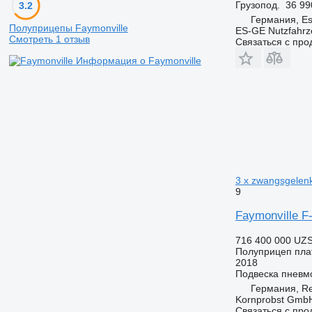
Грузопод.
36 99
3.2
Германия, E
Полуприцепы Faymonville
ES-GE Nutzfahr
Смотреть 1 отзыв
Связаться с пр
Информация о Faymonville
3 x zwangsgelenk
9
Faymonville F
716 400 000 UZ
Полуприцеп пл
2018
Подвеска
пневм
Германия, R
Kornprobst Gmb
Связаться с пр