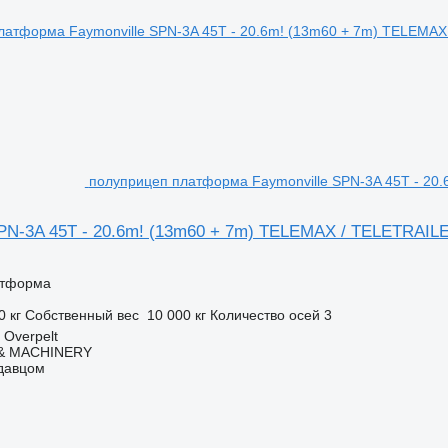
полуприцеп платформа Faymonville SPN-3A 45T - 20
SPN-3A 45T - 20.6m! (13m60 + 7m) TELEMAX / TELETRAIL
атформа
0 кг
Собственный вес
10 000 кг
Количество осей
3
Overpelt
 & MACHINERY
одавцом