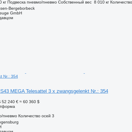
0 кг
Подвеска
пневмо/пневмо
Собственный вес
8 010 кг
Количество
ssen-Bergeborbeck
zeuge GmbH
одавцом
t Nr.: 354
-S43 MEGA Telesattel 3 x zwangsgelenkt Nr.: 354
S
52 240 €
≈ 60 360 $
атформа
о/пневмо
Количество осей
3
egensburg
H
одавцом