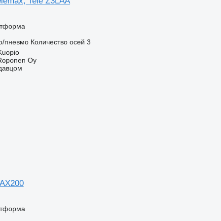
elemax, Tele Z3LAA
атформа
о/пневмо
Количество осей
3
Kuopio
 Roponen Oy
одавцом
MAX200
атформа