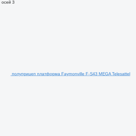
 осей
3
полуприцеп платформа Faymonville F-S43 MEGA Telesattel