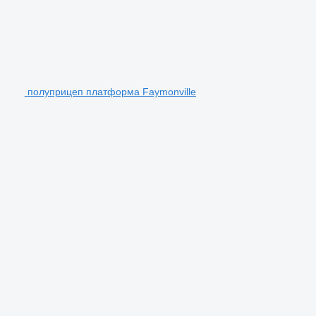
полуприцеп платформа Faymonville