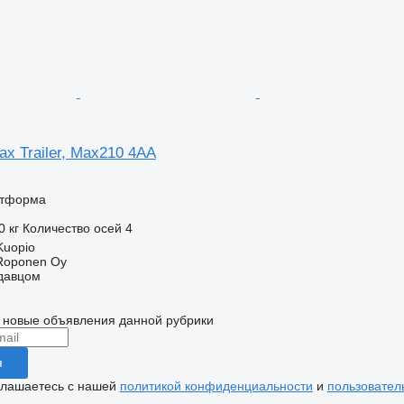
ax Trailer, Max210 4AA
атформа
0 кг
Количество осей
4
Kuopio
 Roponen Oy
одавцом
 новые объявления данной рубрики
я
глашаетесь с нашей
политикой конфиденциальности
и
пользовател