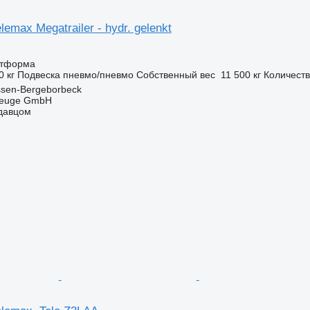
lemax Megatrailer - hydr. gelenkt
атформа
0 кг
Подвеска
пневмо/пневмо
Собственный вес
11 500 кг
Количеств
ssen-Bergeborbeck
zeuge GmbH
одавцом