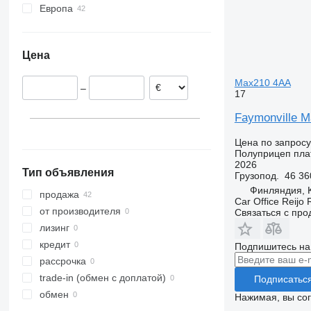
Европа
Германия
Нидерланды
Цена
Дания
Польша
Max210 4AA
–
Финляндия
17
Эстония
Faymonville M
Чехия
Румыния
Цена по запросу
Полуприцеп пл
показать все
2026
Тип объявления
Грузопод.
46 36
Финляндия, 
продажа
Car Office Reijo
от производителя
Связаться с пр
лизинг
кредит
Подпишитесь на
рассрочка
trade-in (обмен с доплатой)
Подписатьс
обмен
Нажимая, вы со