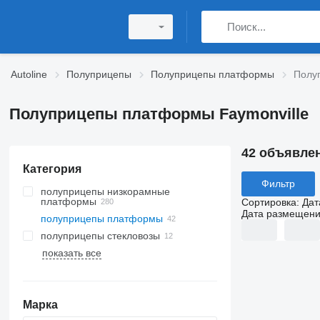
Autoline
Полуприцепы
Полуприцепы платформы
Полу
Полуприцепы платформы Faymonville
42 объявле
Категория
Фильтр
полуприцепы низкорамные
платформы
Сортировка
:
Дат
Дата размещен
полуприцепы платформы
полуприцепы стекловозы
показать все
Марка