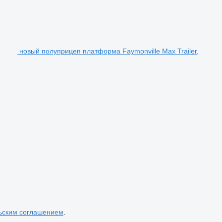
новый полуприцеп платформа Faymonville Max Trailer,
ьским соглашением
.