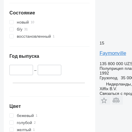
Состояние
новый
б/у
восстановленный
15
Faymonville
Год выпуска
135 800 000 UZ
Полуприцеп пл
–
1992
Грузопод.
35 00
Нидерланды,
Xiffix B.V.
Связаться с пр
Цвет
бежевый
голубой
желтый