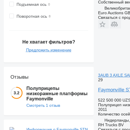
Собственный ве
Подъемная ось
Великобрита
Euro Auctions G
Поворотная ось
Связаться с пр
Не хватает фильтров?
Предложить изменение
3AUB 3 AXLE SA
Отзывы
29
Полуприцепы
Faymonville 
3.2
низкорамные платформы
Faymonville
522 500 000 UZ
Полуприцеп низ
Смотреть 1 отзыв
2011
Количество осей
Нидерланды,
RH Trucks BV
Информация о Faymonville STN
Связаться с пр