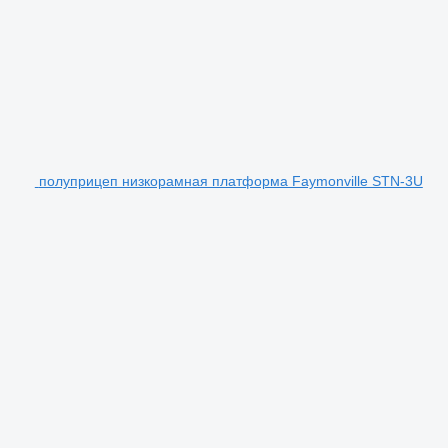
полуприцеп низкорамная платформа Faymonville STN-3U