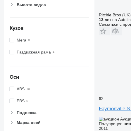
Высота седла
Ritchie Bros (UK)
13
лет на Autoli
Связаться с пр
Кузов
Мега
Раздвижная рама
Оси
ABS
62
EBS
Faymonville 
Подвеска
Аукц
Марка осей
Полуприцеп низ
2011