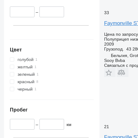
–
33
Faymonville 
Цена по запросу
Полуприцеп низ
2009
Грузопод.
43 28
Цвет
Бельгия, Grot
голубой
Sooy Bvba
Связаться с пр
желтый
зеленый
красный
черный
Пробег
–
км
21
Faymonville 