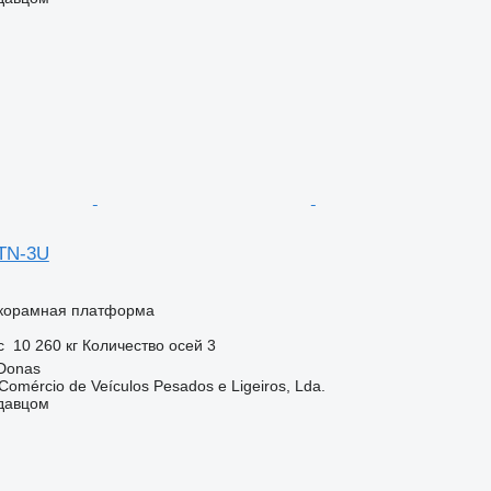
STN-3U
корамная платформа
с
10 260 кг
Количество осей
3
 Donas
mércio de Veículos Pesados e Ligeiros, Lda.
одавцом