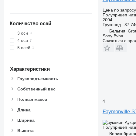
Цена по запросу
Полуприцеп низ
2004
Количество осей
Грузопод.
37 74
Бельгия, Grot
3 оси
Sooy Bvba
4 оси
Связаться с пр
5 осей
Характеристики
Грузоподъемность
Собственный вес
Полная масса
4
Длина
Faymonville 
Ширина
Аукц
Полуприцеп низ
Высота
Великобритан