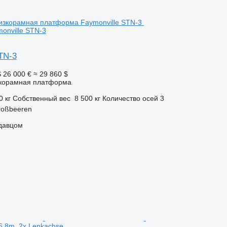
onville STN-3
TN-3
S
26 000 €
≈ 29 860 $
корамная платформа
0 кг
Собственный вес
8 500 кг
Количество осей
3
roßbeeren
одавцом
16,8m, 2x Lenkachse