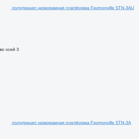
полуприцеп низкорамная платформа Faymonville STN-3AU
во осей
3
полуприцеп низкорамная платформа Faymonville STN-3A