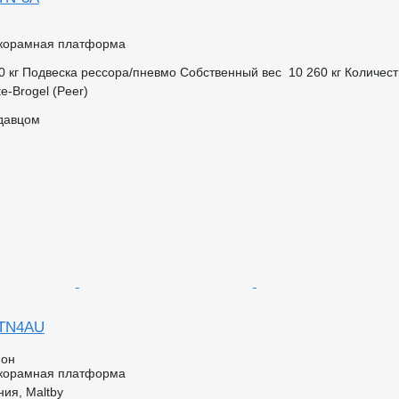
корамная платформа
0 кг
Подвеска
рессора/пневмо
Собственный вес
10 260 кг
Количест
e-Brogel (Peer)
одавцом
STN4AU
ион
корамная платформа
ия, Maltby