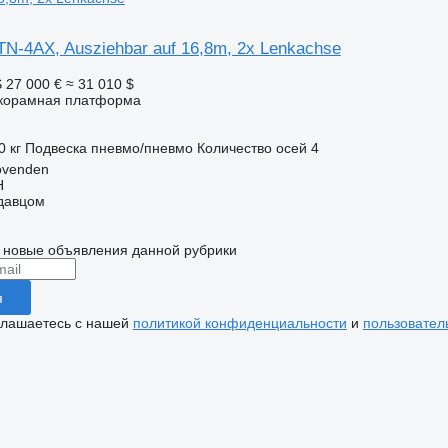
TN-4AX, Ausziehbar auf 16,8m, 2x Lenkachse
S
27 000 €
≈ 31 010 $
корамная платформа
0 кг
Подвеска
пневмо/пневмо
Количество осей
4
ovenden
H
одавцом
 новые объявления данной рубрики
я
глашаетесь с нашей
политикой конфиденциальности
и
пользовател