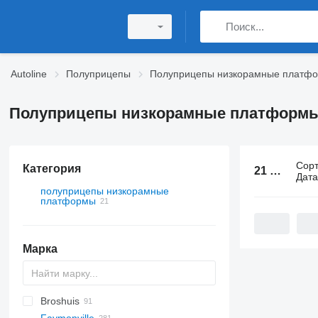
Autoline
Полуприцепы
Полуприцепы низкорамные платф
Полуприцепы низкорамные платформы 
Сор
Категория
21 объявление:
Дат
полуприцепы низкорамные
платформы
Марка
Broshuis
S44315CHC
PS
SFCL
S-series
KIS