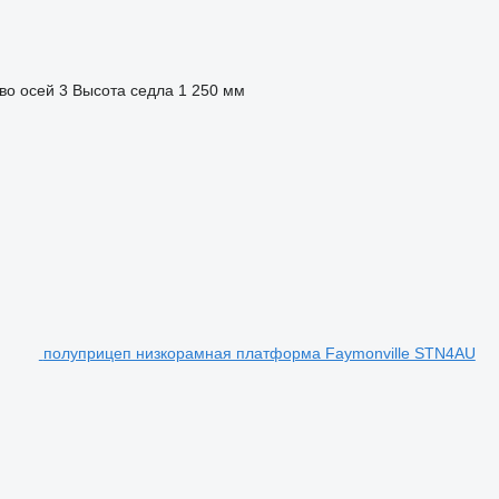
во осей
3
Высота седла
1 250 мм
полуприцеп низкорамная платформа Faymonville STN4AU