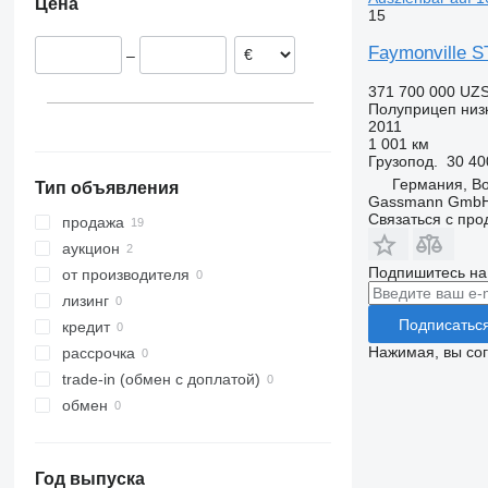
Цена
Польша
15
Германия
Faymonville S
–
Венгрия
Великобритания
371 700 000 UZ
Полуприцеп низ
Бельгия
2011
Финляндия
1 001 км
Грузопод.
30 40
показать все
Германия, B
Тип объявления
Gassmann Gmb
Связаться с пр
продажа
аукцион
Подпишитесь на
от производителя
лизинг
Подписатьс
кредит
Нажимая, вы со
рассрочка
trade-in (обмен с доплатой)
обмен
Год выпуска