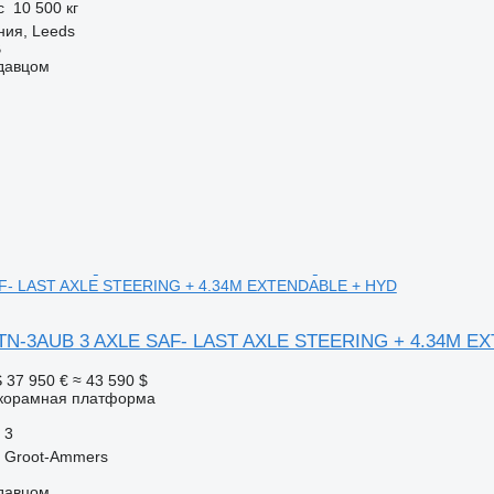
с
10 500 кг
ния, Leeds
B
одавцом
F- LAST AXLE STEERING + 4.34M EXTENDABLE + HYD
STN-3AUB 3 AXLE SAF- LAST AXLE STEERING + 4.34M 
S
37 950 €
≈ 43 590 $
корамная платформа
3
 Groot-Ammers
одавцом