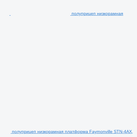
полуприцеп низкорамная
полуприцеп низкорамная платформа Faymonville STN-4AX,