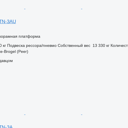
STN-3AU
корамная платформа
0 кг
Подвеска
рессора/пневмо
Собственный вес
13 330 кг
Количест
e-Brogel (Peer)
одавцом
STN-3A