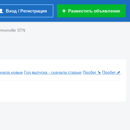
Вход / Регистрация
Разместить объявление
ymonville STN
STN
начала новые
Год выпуска - сначала старые
Пробег ⬊
Пробег ⬈