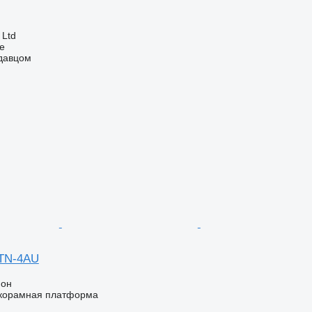
 Ltd
ne
одавцом
STN-4AU
ион
корамная платформа