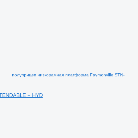
полуприцеп низкорамная платформа Faymonville STN-
EXTENDABLE + HYD