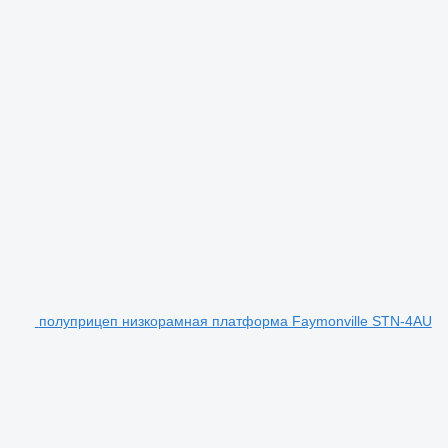
полуприцеп низкорамная платформа Faymonville STN-4AU