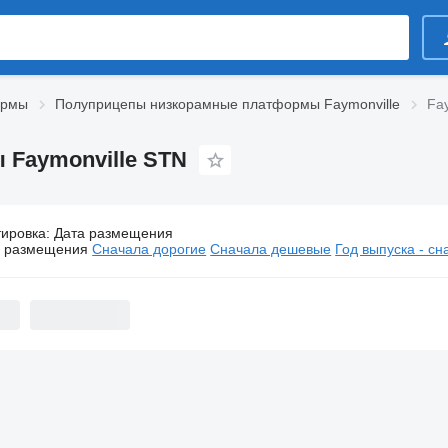
ормы
Полуприцепы низкорамные платформы Faymonville
Fa
Faymonville STN
тировка
:
Дата размещения
Полуприцепы низкорамные платформы Faymonville 
а размещения
Сначала дорогие
Сначала дешевые
Год выпуска - с