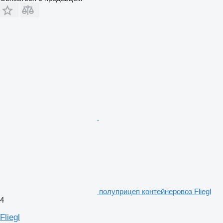
полуприцеп контейнеровоз Fliegl
4
Fliegl