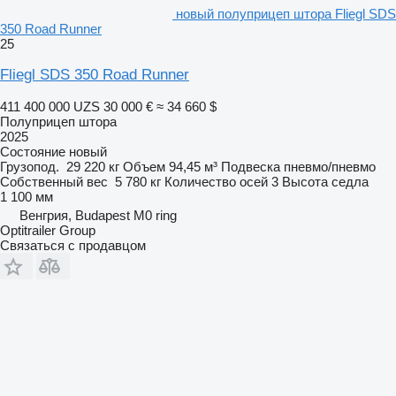
новый полуприцеп штора Fliegl SDS
350 Road Runner
25
Fliegl SDS 350 Road Runner
411 400 000 UZS
30 000 €
≈ 34 660 $
Полуприцеп штора
2025
Состояние
новый
Грузопод.
29 220 кг
Объем
94,45 м³
Подвеска
пневмо/пневмо
Собственный вес
5 780 кг
Количество осей
3
Высота седла
1 100 мм
Венгрия, Budapest M0 ring
Optitrailer Group
Связаться с продавцом