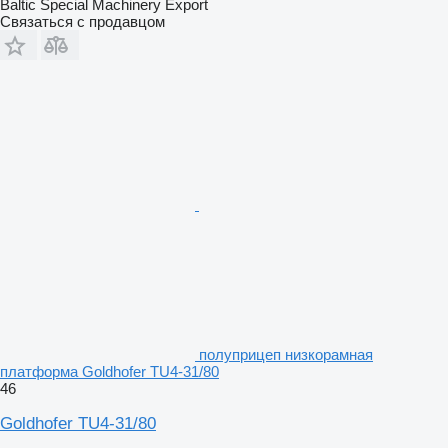
Baltic Special Machinery Export
Связаться с продавцом
полуприцеп низкорамная
платформа Goldhofer TU4-31/80
46
Goldhofer TU4-31/80