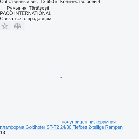
Собственный вес
13 650 кг
Количество осей
4
Румыния, Tărtășești
PACO INTERNATIONAL
Связаться с продавцом
полуприцеп низкорамная
платформа Goldhofer ST-T2 24/80 Tiefbett 2-teilige Rampen
13